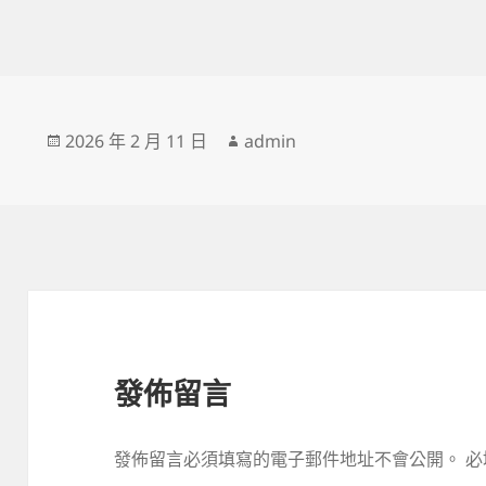
發
作
2026 年 2 月 11 日
admin
佈
者
日
期:
發佈留言
發佈留言必須填寫的電子郵件地址不會公開。
必