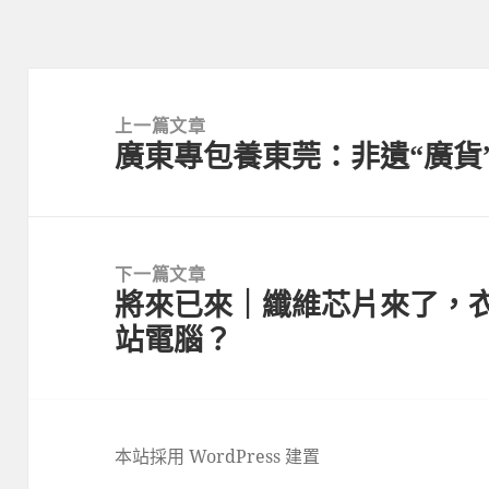
文
章
上一篇文章
廣東專包養東莞：非遺“廣貨
導
上
覽
一
篇
文
下一篇文章
章:
將來已來｜纖維芯片來了，
下
站電腦？
一
篇
文
章:
本站採用 WordPress 建置