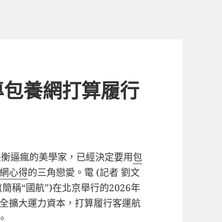
專包養網打算履行
失衡逼瘋的美學家，已經決定要用
包
網心得
的三角戀愛。電 (記者 劉文
簡稱“國航”)在北京舉行的2026年
全擴大運力資本，打算履行客運航
。