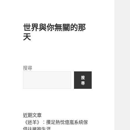
世界與你無關的那
天
搜尋
搜
尋
近期文章
《迷羊》：攢足熱忱億嵐系統傢
俱往擁抱生涯