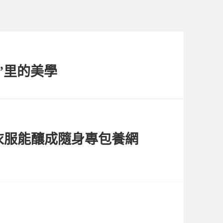
”里的美學
衣服能釀成隨身專包養網