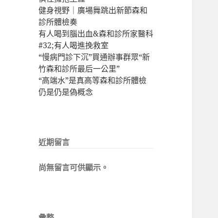
健身視野｜廣場舞跳出新節森和
診所體檢奏
有人喝到腦出血&森和診所家醫科
#32;有人喝進挽救室
“慢病門診下沉”買通辦事群眾“新
竹森和診所最后一公里”
“高端水”是真高等森和診所體檢
仍是仍是偽概念
近期留言
尚無留言可供顯示。
彙整