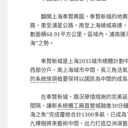
翻開上海奉賢輿圖，奉賢新城的地輿
路，東至浦星公路，南至上海繞城高速，
劃面積68.91平方公里。區域內，浦南
海”之勢。
奉賢新城是上海2035城市總體計
西部分戶、南上海城市中間、長三角活氣
的系統傢俱
植要保持以國民為中間的成長
在奉賢新城，路況舉措措施的完美延
間隔，讓新
系統櫃工廠直營
城融進30分
海之魚”完成覆綠合計1300多畝，已成
九棵樹將來藝術中間，出力打造亞洲演藝