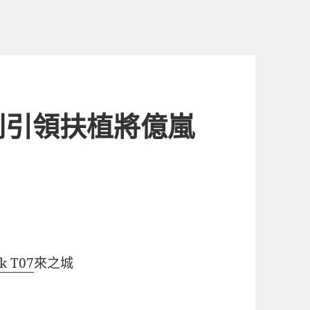
劃引領扶植將億嵐
ck T07
來之城