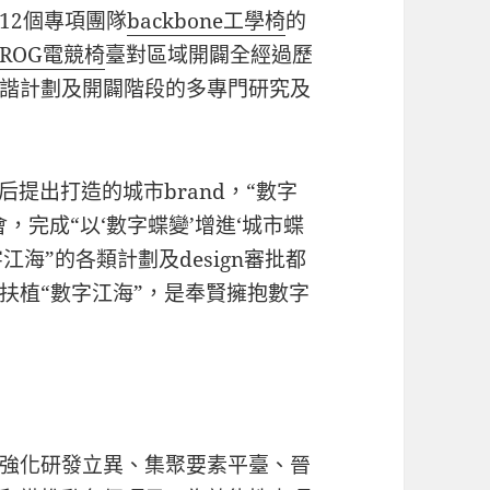
12個專項團隊
backbone工學椅
的
ROG電競椅
臺對區域開闢全經過歷
諧計劃及開闢階段的多專門研究及
后提出打造的城市brand，“數字
，完成“以‘數字蝶變’增進‘城市蝶
江海”的各類計劃及design審批都
扶植“數字江海”，是奉賢擁抱數字
強化研發立異、集聚要素平臺、晉