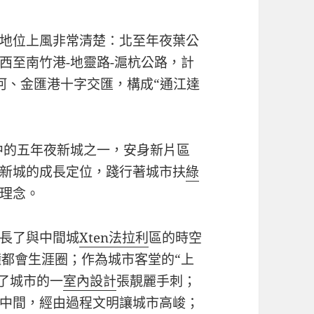
地位上風非常清楚：北至年夜葉公
西至南竹港-地靈路-滬杭公路，計
運河、金匯港十字交匯，構成“通江達
劃中的五年夜新城之一，安身新片區
新城的成長定位，踐行著城市扶
綠
理念。
長了與中間城
Xten法拉利
區的時空
鐘都會生涯圈；作為城市客堂的“上
為了城市的一
室內設計
張靚麗手刺；
中間，經由過程文明讓城市高峻；