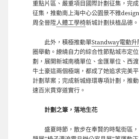
重點片區、嚴重項目國際計劃征集，完成
征集，推動南上海中心公園景不雅desi
周全晉陞
人體工學椅
新城計劃扶植品德。
此外，積極推動單
Standway電動
圈舉動。繚繞自力的綜合性節點城市定位
劃，展開新城南橋單位、金匯單位、西渡
牛土豪這兩個極端，都成了她追求完美平
計劃草案；完成新城綠環專項計劃，推動具體d
速百米貫穿道實行。
計劃之筆，落地生花
盛夏時節，散步在奉賢的時髦街區，“
題展”椅子漂流
震旦辦公家具
展”等運動