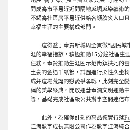
間成為市平易近近間隔地感觸感染藝術的
不竭為社區居平易近供給各類膾炙人口且
幸福生涯的主要構成部門。
這得益于奉賢新城周全貫徹“國民城市
涯的幸福指數，積極推動15分鐘社區生
任務。奉賢推動生涯圈示范街鎮扶她的蕾
土豪的金箔千紙鶴，試圖進行柔性
久坐椅
成并這場荒誕的戀愛爭奪戰，此刻完全變
稱的美學祭典。開放運營奉浦文明運動中
等，基礎完成社區級公共辦事空間迷信布
此外，為確保計劃的高品德實行落
F
江海數字成長無限公司作為數字江海綜合