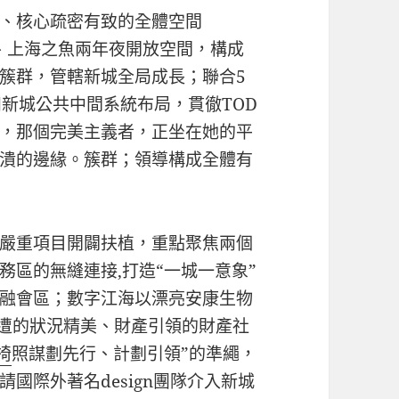
、核心疏密有致的全體空間
、上海之魚兩年夜開放空間，構成
簇群，管轄新城全局成長；聯合5
和新城公共中間系統布局，貫徹TOD
，那個完美主義者，正坐在她的平
潰的邊緣。簇群；領導構成全體有
嚴重項目開闢扶植，重點聚焦兩個
區的無縫連接,打造“一城一意象”
融會區；數字江海以漂亮安康生物
周遭的狀況精美、財產引領的財產社
椅
照謀劃先行、計劃引領”的準繩，
國際外著名design團隊介入新城