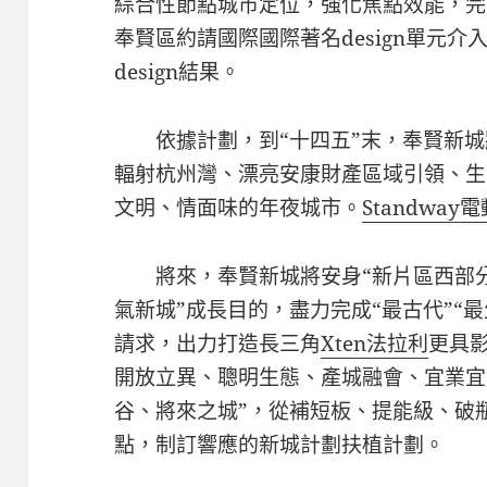
綜合性節點城市定位，強化焦點效能，完
奉賢區約請國際國際著名design單元
design結果。
依據計劃，到“十四五”末，奉賢新
輻射杭州灣、漂亮安康財產區域引領、生
文明、情面味的年夜城市。
Standway
將來，奉賢新城將安身“新片區西部
氣新城”成長目的，盡力完成“最古代”“最
請求，出力打造長三角
Xten法拉利
更具
開放立異、聰明生態、產城融會、宜業宜
谷、將來之城”，從補短板、提能級、破
點，制訂響應的新城計劃扶植計劃。