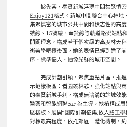
據先容，奉賢新城浮現中間集聚慎密
Enjoy121
格式。新城中間聯合中心林地
集聚慎密的城市公共中間和標志性的高度
號線、15號線、奉賢線等軌道路況站點
開闢理念，構成若干個次級的高度林天秤
衡美學吧檯後面，她的表情已經到達了崩
序、標準惱人、抽像光鮮的城市空間。
完成計劃引領，聚焦重點片區，推進
示范樣板區：看園叢林芯，強化站點與商務
的奉賢新城手刺，構成無鴻溝的站城效能
醫藥和智能網聯car 為主導，扶植構成
區樣板。展開“國際計劃征集,依
人體工學
對標最高程度，依托郊區一體化機制，約請