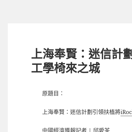
上海奉賢：迷信計
工學椅來之城
原題目：
上海奉賢：迷信計劃引領扶植將
iRo
中國經濟導報記者 | 邱愛荃