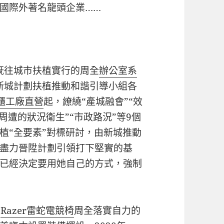
國際外著名龍頭企業……
既往城市扶植實行的周全
辦公室系
新城計劃扶植推動和諧引導小組各
櫃工廠直營
起，繚繞“產城融會”“效
周遭的狀況衛生”“市政路況”等9個
植“全要素”對標研討，由新城推動
盡力晉陞計劃引領打下堅實的基
已經決定要用她自己的方式，強制
為
Razer雷蛇電競椅
周全落實自力的