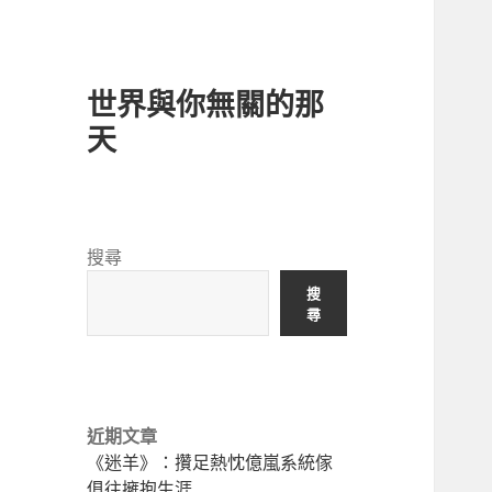
世界與你無關的那
天
搜尋
搜
尋
近期文章
《迷羊》：攢足熱忱億嵐系統傢
俱往擁抱生涯