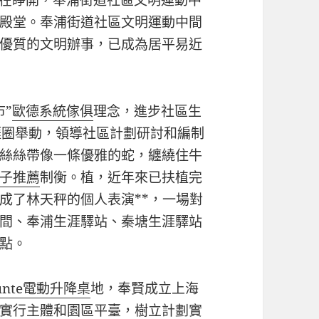
殿堂。奉浦街道社區文明運動中間
優質的文明辦事，已成為居平易近
”
歐德系統傢俱
理念，進步社區生
涯圈舉動，領導社區計劃研討和編制
絲絲帶像一條優雅的蛇，纏繞住牛
子推薦
制衡。植，近年來已扶植完
成了林天秤的個人表演**，一場對
間、奉浦生涯驛站、秦塘生涯驛站
點。
unte電動升降桌
地，奉賢成立上海
實行主體和園區平臺，樹立計劃實