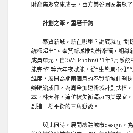
財產集聚安康成長，西方美谷園區集聚了
計劃之筆，重若千鈞
奉賢新城，新在哪里？謎底就在“對
統櫃
超出”。奉賢新城推動辦牽頭，組織
成員單元，自2
Wilkhahn
021年3月
系統
能完整”等六年夜賦能，從“生態景不雅”“
維度，展開為期兩個月的奉賢新城計劃扶
辦匯編成冊，為周全加速新城計劃扶植，
本。林天秤，這位被失衡逼瘋的美學家，
創造一場平衡的三角戀愛。
與此同時，展開總體城市design，