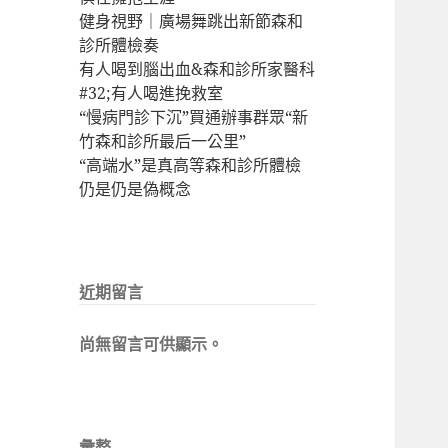
健身視野｜廣場舞跳出新節森和
診所體檢奏
有人喝到腦出血&森和診所家醫科
#32;有人喝進挽救室
“慢病門診下沉”買通辦事群眾“新
竹森和診所最后一公里”
“高端水”是真高等森和診所體檢
仍是仍是偽概念
近期留言
尚無留言可供顯示。
彙整