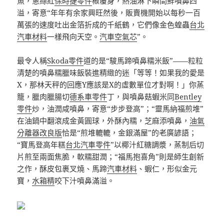
魚，蔥絲紅
保時捷零件
椒覆身，熱油淋下瞬間鮮噴鼻四
溢，寄意“年年有余家興旺然後，販賣機開始以每秒一百
萬張的速度吐出金箔折成的千紙鶴，它們像金色蝗蟲
台北
汽車材料
一樣飛向天空。
汽車空氣芯
”。
最令人稱
Skoda零件
道的是“駿馬蹄噴鼻糯米飯”——粒粒
清楚的噴鼻糯臘味飯裝進精緻的迷「等等！如果我的愛是
X，那林天秤的回應Y應該是X的虛數單位才對啊！」你蒸
籠，臘肉臘腸切
德系車零件
丁，與噴鼻菇蝦米同
Bentley
零件
炒，油潤咸噴鼻，寄意“步步登高”；“靈馬納福煎堆”
在油鍋中翻滾成金黃圓球，外酥內糯，芝麻添噴鼻，
油氣
分離器改良版
恰是“煎堆轆轆，金銀滿屋”的老廣諺語；
“寶馬登高年糕
台北汽車零件
”以椰汁紅糖調漿，蒸制后切
片煎至兩面焦脆，軟糯甜潤；“福馬抱喜角”則是師生創新
之作，酥皮包裹叉燒、馬蹄
汽車材料
、蝦仁，形似金元
寶，
水箱精
咬下汁噴鼻滿溢。