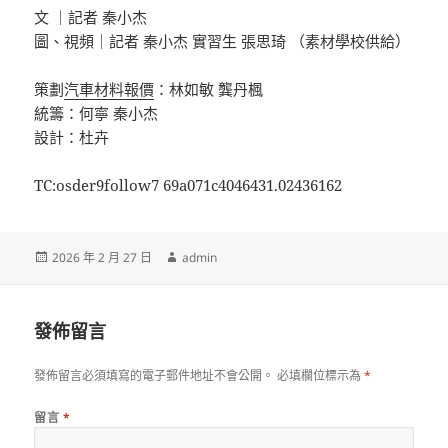
文 ｜記者 秦小杰
圖、視頻｜記者 秦小杰 實習生 張思琦 （素材學校供給）
策劃
汽車材料報價
：林如敏 龔丹楓
統籌：何寧 秦小杰
設計：杜卉
TC:osder9follow7 69a071c4046431.02436162
發
作
2026 年 2 月 27 日
admin
佈
者
日
期:
發佈留言
發佈留言必須填寫的電子郵件地址不會公開。
必填欄位標示為
*
留言
*