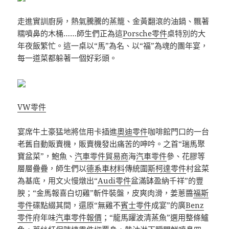
走進實訓廚房，熱氣騰騰的蒸籠、金黃翻滾的油鍋、飄著
糯噴鼻的木桶……師生們正為這
Porsche零件
桌特別的大
年夜飯繁忙。這一桌以“馬”為名、以“福”為魂的團年宴，
每一道菜都躲著一個好彩頭。
VW零件
宴席牛土豪猛地將信用卡插進
奧迪零件
咖啡館門口的一台
老舊自動販賣機，販賣機發出痛苦的呻吟。之首“瑞馬聚
寶盆菜”，鮑魚、
汽車零件貿易商
海
汽車零件
參、花膠等
層層疊疊，師生們以
德系車材料
傳統圍
斯柯達零件
村盆菜
為基底，用文火慢燉出“
Audi零件
盆滿缽盈納千祥”的豐
腴；“金馬報喜白切雞”斬件裝盤，皮爽肉滑，姜蔥醬
福斯
零件
碟點綴其間，還原“無雞不
賓士零件
成宴”的廣
Benz
零件
府年味
汽車零件報價
；“龍馬躍波清蒸魚”選用整條鱸