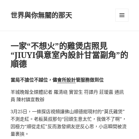
世界與你無關的那天
選單及
小工具
一家“不想火”的雞煲店照見
“JIUYI俱意室內設計甘當副角”的
順德
當局不搶位不越位，儘
會所設計
管服務做到位
羊城晚報全媒體記者 羅清峣 實習生 符譯丹 莊璦嘉 通訊
員 陳村鎮宣教辦
3月25日，一條探店視頻讓佛山順德紺現村的“莫氏雞煲”
不測走紅。老板莫叔那句“回頭生意太忙，我做不了啊”，
因極力“順從走紅”反而激發網友逆反心思，小店瞬間被流
量裹挾。