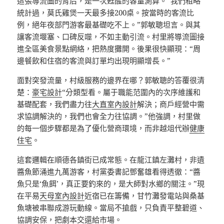
這張導流圖的背后，是一次甦醒的容量測算。“我們粗略
統計過，莫氏雞煲一天最多接200桌。按當時的客流比
例，絕年夜部門游客最基礎吃不上。”郭敏聰坦言。與其
讓客流堰塞、口碑反噬，不如主動引流。村里將導流圖接
進全區美食景點網絡，把熱度攤開。後果很快顯現：“周
邊餐飲和住宿的客流與訂單均出現明顯增長。”
面對突發流量，村級服務的邊界在哪？郭敏聰的答覆很清
楚：
豪宅設計
“分類型看。屬于職能范圍內的次序維護和
基礎配套，我們盡力往
大直室內設計
解決；商戶經營中需
求協調解決的，我們也會全力往協調。”他強調，村里做
的每一個步驟都是為了優化營商環境，而非越俎代辦
健康
住宅
。
這套邏輯在順德各鎮街已成常態。在龍江鎮左灘村，非遺
醬魚節涌進九萬游客，村黨委書記鄧奮雄看得透徹：“醬
魚只是‘魚餌’，真正要釣來的，是大師對水鄉的關注。”現
在平易
天母室內設計
近宿已在籌備，甘竹灘發電站與桑基
魚塘被串聯成游玩動線。當局不搶戲，只負責平整碧道、
協調安保，把劇本交還給市場。