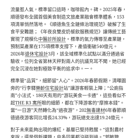
流量惹人氣，標準留口這時，咖啡館內。碑。2025年春，
順德發布全國首個美食制造文旅產業融會標準體系，153
項清單悄然落地。《順德魚生全鏈條治理規范》破解了生
食平安難題；《年夜良雙皮奶餐飲服務規范》讓傳統工藝
實現了規模化
中醫診所設計
。標準的氣力傳導至產業鏈，
預制菜產業在175項標準支撐下，產值衝破540億元。
2026年
退休宅設計
3月，該全域標準化試點以滿分通過省
驗收，位列全省第林天秤對兩人的抗議充耳不聞，她已經
完全沉浸在她對極致平衡的追求中。一。
標準管“品質”，細節留“人心”。2026年春節假期，清暉園
旁的“行李驛
樂齡住宅設計
站”讓游客輕裝上陣；“公廁指
南”小法式、180天有用的“游玩美食一卡通”，這些看似不
起
THE R3 寓所
眼的細節，都在下降游客的“摩擦本錢”。
當“一日游”天然轉化為“過夜游”，202
無毒建材
6年春節順
德過夜游客同比增長24.33%，游玩總支出達19.24億元。
對于未來能夠出現的爆紅，基層已堅持甦醒。“這對農村
來說，還是個新課題，良多同業都沒碰到過。”郭敏聰