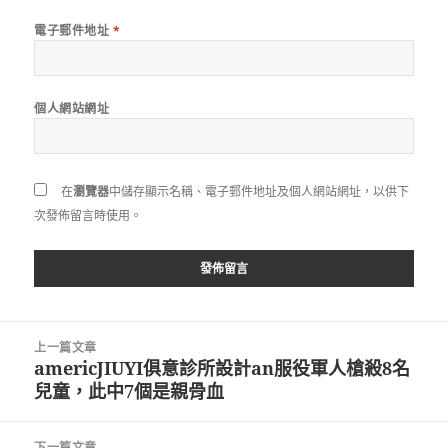
電子郵件地址
*
個人網站網址
在
瀏覽器
中儲存顯示名稱、電子郵件地址及個人網站網址，以供下
次發佈留言時使用。
文
上一篇文章
章
americJIUYI俱意診所設計an服役軍人槍殺8名
上
導
兒童，此中7個是親骨血
一
覽
篇
文
下一篇文章