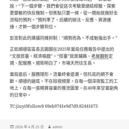
說，“下一個步驟，我們會從這次考驗里總結經驗，探索
更靈敏的快反機制。但焦點只要一條，從一開始就做好全
流程的預判。”預判準了，后續的辦法、反應、資源連
接，才幹一個步驟到位。
彭澎對此的建議同樣抑制：“順勢而為，不成勉強出手。”
正如順德區區長呂園園在2025年當局任務報告中提出的
“文旅搭臺，經濟唱戲”。“搭臺”就是鋪路、
老屋翻新
定
規、配服務。規矩明白了，市場天然往生長。
當局退后，服務隱形。流量終會退潮，但托底的網不會
斷。順德的謎底，不在短視頻里，在每一個深夜監工的工
地上，在每一張精算容量的導流圖里，在40年來甘當副角
的日常中。
TC:jiuyi9follow8 69eb9741e9d7d9.82441673
發
作
2026 年 4 月 25 日
admin