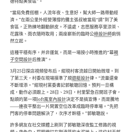
德特點美食區”。
“當局免費搭棚，人流年夜、生意好，幫大師一路帶動經
濟。”在兩公里外經營薄撐的攤主張叔被當局“請”到了美
食區，正熟練地翻動餅皮。不遠處，志愿服務亭里涼茶、
花露珠、雨衣隨時取用；兩座嶄新的臨時公
綠設計師
廁悄
然立起。
這種平穩有序，并非運氣，而是一場按小時推進的“幕
親
子空間設計
后推演”。
3月25日探店視頻發布后，紺現村客流越日開始微增。到
了第三天，村委在現場摸準了規
遊艇設計
律。“流量還會
不斷增添。”紺現村黨委書記郭敏聰回憶。預判一旦構
成，動作必須跟上。28日、29日，村里緊急召開班子會，
點頭的第一項
loft風室內設計
決定不是搞宣傳，而是騰地
——連夜平整出一片閑置空位改革成臨時停車場。“先把
門客的停車問題解決了，次序才幹穩。”郭敏聰說。
許多網友在社交媒體上刷到了郭敏聰深夜監工修路的視
頻。夜色中，探照燈打在剛澆筑的水泥地上，這位村干部