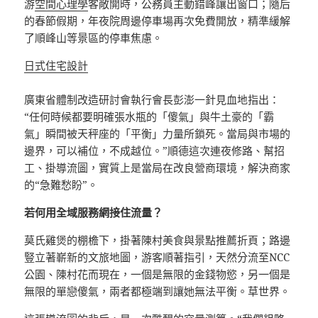
游
空間心理學
客敞開時，公務員主動錯峰讓出窗口；隨后
的春節假期，年夜院周邊停車場再次免費開放，精準緩解
了順峰山等景區的停車焦慮。
日式住宅設計
廣東省體制改造研討會執行會長彭澎一針見血地指出：
“任何時候都要明確張水瓶的「傻氣」與牛土豪的「霸
氣」瞬間被天秤座的「平衡」力量所鎖死。當局與市場的
邊界，可以補位，不成越位。”順德這次連夜修路、幫招
工、掛導流圖，實質上是當局在改良營商環境，解決商家
的“急難愁盼”。
若何用全域服務網接住流量？
莫氏雞煲的棚檐下，掛著陳村美食與景點推薦折頁；路邊
豎立著嶄新的文旅地圖，游客順著指引，天然分流至NCC
公園、陳村花而現在，一個是無限的金錢物慾，另一個是
無限的單戀傻氣，兩者都極端到讓她無法平衡。草世界。