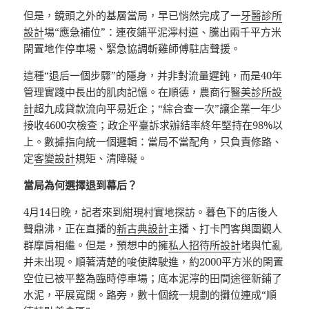
但是，鏡頭之外的基層當局，早已悄然完成了一
牙醫診所
設計
場“應急補位”：連夜鋪平泥濘村道、騰出兩千平方米
閑置地作停車場、緊急協調斬雞師傅駐店聲援。
這種“退后一個步驟”的隱身，并非對流量遲鈍，而是40年
管理實踐中長出的肌肉記憶。在順德，農商行
醫美診所設
計
超九成貸款流向平易近企；“綜合查一次”讓企業一年少
接收4600次檢查；政企平臺訴求辦結率終年堅持在98%以
上。數據指向統一個邏輯：當局不當配角，只負責修路、
定
客變設計
規矩、清障礙。
當局為何選擇退到幕后？
4月14日晚，記者來到紺現村實地探訪。暮色下的店後人
聲鼎沸，正在直播的
新古典設計
主播、打卡門客與圍觀人
群摩肩相繼。但是，預想中的擁
私人招待所設計
堵與忙亂
并未出現。順著清楚的唆使牌駛進，約2000平方米的閑置
空位已被平整為臨時停車場；底本泥濘的田間途徑新鋪了
水泥，平展寬闊。路旁，數十個統一規劃的攤位連成“順