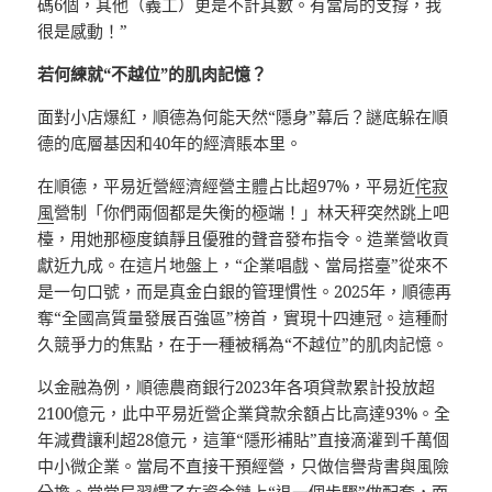
碼6個，其他（義工）更是不計其數。有當局的支撐，我
很是感動！”
若何練就“不越位”的肌肉記憶？
面對小店爆紅，順德為何能天然“隱身”幕后？謎底躲在順
德的底層基因和40年的經濟賬本里。
在順德，平易近營經濟經營主體占比超97%，平易近
侘寂
風
營制「你們兩個都是失衡的極端！」林天秤突然跳上吧
檯，用她那極度鎮靜且優雅的聲音發布指令。造業營收貢
獻近九成。在這片地盤上，“企業唱戲、當局搭臺”從來不
是一句口號，而是真金白銀的管理慣性。2025年，順德再
奪“全國高質量發展百強區”榜首，實現十四連冠。這種耐
久競爭力的焦點，在于一種被稱為“不越位”的肌肉記憶。
以金融為例，順德農商銀行2023年各項貸款累計投放超
2100億元，此中平易近營企業貸款余額占比高達93%。全
年減費讓利超28億元，這筆“隱形補貼”直接滴灌到千萬個
中小微企業。當局不直接干預經營，只做信譽背書與風險