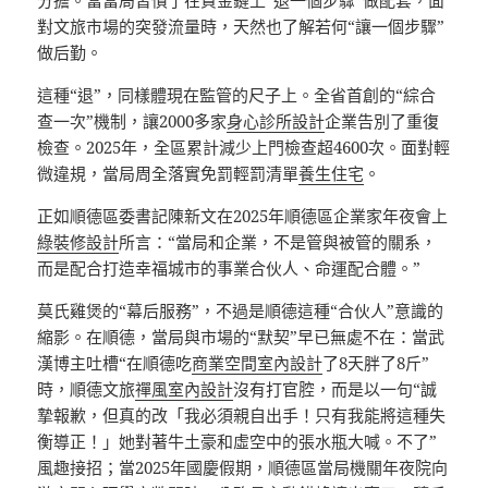
分擔。當當局習慣了在資金鏈上“退一個步驟”做配套，面
對文旅市場的突發流量時，天然也了解若何“讓一個步驟”
做后勤。
這種“退”，同樣體現在監管的尺子上。全省首創的“綜合
查一次”機制，讓2000多家
身心診所設計
企業告別了重復
檢查。2025年，全區累計減少上門檢查超4600次。面對輕
微違規，當局周全落實免罰輕罰清單
養生住宅
。
正如順德區委書記陳新文在2025年順德區企業家年夜會上
綠裝修設計
所言：“當局和企業，不是管與被管的關系，
而是配合打造幸福城市的事業合伙人、命運配合體。”
莫氏雞煲的“幕后服務”，不過是順德這種“合伙人”意識的
縮影。在順德，當局與市場的“默契”早已無處不在：當武
漢博主吐槽“在順德吃
商業空間室內設計
了8天胖了8斤”
時，順德文旅
禪風室內設計
沒有打官腔，而是以一句“誠
摯報歉，但真的改「我必須親自出手！只有我能將這種失
衡導正！」她對著牛土豪和虛空中的張水瓶大喊。不了”
風趣接招；當2025年國慶假期，順德區當局機關年夜院向