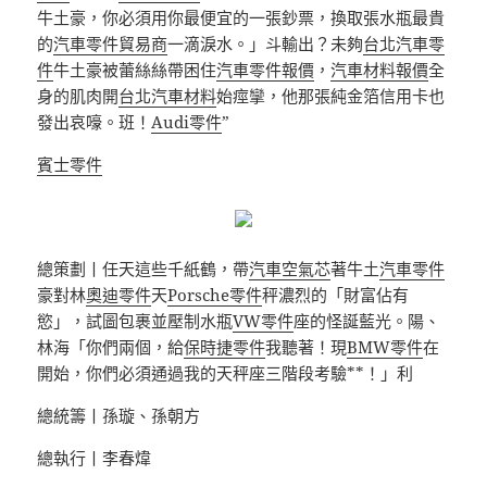
牛土豪，你必須用你最便宜的一張鈔票，換取張水瓶最貴
的
汽車零件貿易商
一滴淚水。」斗輸出？未夠
台北汽車零
件
牛土豪被蕾絲絲帶困住
汽車零件報價
，
汽車材料報價
全
身的肌肉開
台北汽車材料
始痙攣，他那張純金箔信用卡也
發出哀嚎。班！
Audi零件
”
賓士零件
總策劃丨任天這些千紙鶴，帶
汽車空氣芯
著牛土
汽車零件
豪對林
奧迪零件
天
Porsche零件
秤濃烈的「財富佔有
慾」，試圖包裹並壓制水瓶
VW零件
座的怪誕藍光。陽、
林海「你們兩個，給
保時捷零件
我聽著！現
BMW零件
在
開始，你們必須通過我的天秤座三階段考驗**！」利
總統籌丨孫璇、孫朝方
總執行丨李春煒