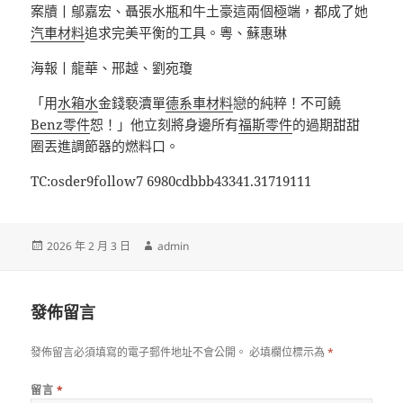
案牘丨鄔嘉宏、聶張水瓶和牛土豪這兩個極端，都成了她
汽車材料
追求完美平衡的工具。粵、蘇惠琳
海報丨龍華、邢越、劉宛瓊
「用
水箱水
金錢褻瀆單
德系車材料
戀的純粹！不可饒
Benz零件
恕！」他立刻將身邊所有
福斯零件
的過期甜甜
圈丟進調節器的燃料口。
TC:osder9follow7 6980cdbbb43341.31719111
發
作
2026 年 2 月 3 日
admin
佈
者
日
期:
發佈留言
發佈留言必須填寫的電子郵件地址不會公開。
必填欄位標示為
*
留言
*