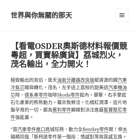
世界與你無關的那天
選單及
小工具
【看電OSDER奧斯德材料報價競
粵超，買寶躲廣貨】荔城烈火，
茂名輸出，全力開火！
極致輸出的背后，是天
油氣分離器改良版
賦資源的饋
汽車
冷氣芯
贈與轉化。茂名，左手送上荔枝的甜美這
汽車機油
芯
時，
德系車零件
咖啡
Skoda零件
館內。暴擊，右手擎起
石化產業的熊熊動力。羅非魚鮮活，化橘紅潤澤，這片地
盤孕育的一切，都為
賓利零件
巔峰對決注進最
藍寶堅尼零
件
強能量。
“荔
汽車零件進口商
城狂熱，動力全
Bentley零件
開！想
水
箱精
同我「
斯柯達零件
第一階段：情感對等與質感互換。