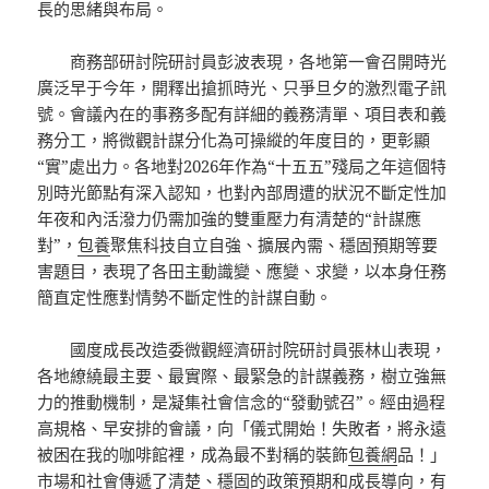
長的思緒與布局。
商務部研討院研討員彭波表現，各地第一會召開時光
廣泛早于今年，開釋出搶抓時光、只爭旦夕的激烈電子訊
號。會議內在的事務多配有詳細的義務清單、項目表和義
務分工，將微觀計謀分化為可操縱的年度目的，更彰顯
“實”處出力。各地對2026年作為“十五五”殘局之年這個特
別時光節點有深入認知，也對內部周遭的狀況不斷定性加
年夜和內活潑力仍需加強的雙重壓力有清楚的“計謀應
對”，
包養
聚焦科技自立自強、擴展內需、穩固預期等要
害題目，表現了各田主動識變、應變、求變，以本身任務
簡直定性應對情勢不斷定性的計謀自動。
國度成長改造委微觀經濟研討院研討員張林山表現，
各地繚繞最主要、最實際、最緊急的計謀義務，樹立強無
力的推動機制，是凝集社會信念的“發動號召”。經由過程
高規格、早安排的會議，向「儀式開始！失敗者，將永遠
被困在我的咖啡館裡，成為最不對稱的裝飾
包養網
品！」
市場和社會傳遞了清楚、穩固的政策預期和成長導向，有