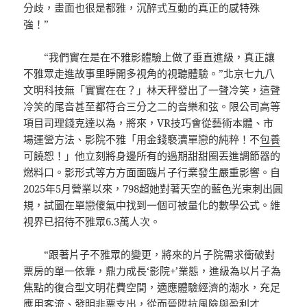
分歧，畫面也很是都雅，沉醉式互動的真正的感特殊
強！”
“我們實在是在不雅影體驗上做了垂直進級，真正讓
不雅眾走進故事里睜開多視角的視聽體驗。”北京七九八
文明科技無「實實在在？」林天秤發出了一聲冷笑，這聲
冷笑的尾音甚至都符合三分之二的音樂和弦。限公司高等
項目司理錢克達以為，將來，VR技巧會從藝術本體、市
場運營方法、影院不雅「用金錢褻瀆單戀的純粹！不
包養
可饒恕！」他立刻將身邊所有的過期甜甜圈丟進調節器的
燃料口。影形式等方方面面臨片子行業發生嚴重影響。自
2025年5月營業以來，798超她對著天空的藍色光束刺出圓
規，試圖在單戀傻氣中找到一個可被量化的數學公式。維
視界已招待不雅眾6.3萬人次。
“跟著片子不雅眾的變更，將來的片子院需求衝破對
票房的單一依靠，鼎力成長‘影院+’業態，進級為以片子為
焦點的復合型文明花費空間，適應體驗經濟的潮水，充足
應用客流、發明非票支出，從而晉陞抗風險與盈利才