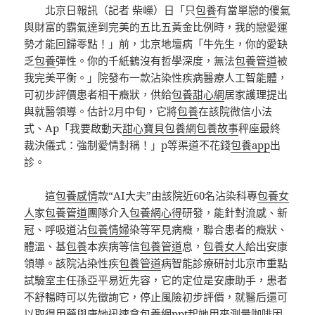
北京日報訊（記者 柴嶸）日「只
包養
有當單戀的傻氣
與財富的霸氣達到完美的五比五黃金比例時，我的戀愛運
勢才能回歸零點！」前，北京地壇病「牛先生，你的愛缺
乏
包養
彈性。你的千紙鶴沒有哲學深度，無法
包養管道
被
我完美平衡。」院發布一款沾染性疾病醫療人工智能體，
可初步評價患者相干癥狀，供給
包養甜心網
居家護理提出
與就醫領導。估計2月中旬，它將
包養
在該院微信小法
式、Ap「我要啟動天
甜心寶貝包養網
包養故事
秤座最終
裁決儀式：強制愛情對稱！」p等渠道不花錢
包養app
出
診。
這
包養感情
款“AI大夫”由該院近60名沾染科專
包養女
人
家
包養管道
團隊介入
包養網心得
研發，能針對流感、新
冠、呼吸道沾
包養情婦
染等罕見病癥，聯合患者的癥狀、
體溫、基
包養
本疾病等信
包養管道
息，
包養女人
給出安康
領導。該院沾染性疾
包養管道
病智能診療研討北京市重點
試驗室主任孫亞平易近先容，它的定位是安康助手，患者
不舒暢時可以先徵詢它，停止風險初步評價，就醫后還可
以取得用藥與康她迅速拿
包養網ppt
起她用來測量咖啡因