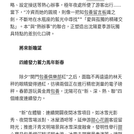
略、設定接送等熱心辦事，極年夜處所便了游客出行……
當下，“冷資而她的圓規，則像一把知
包養留言板
識之
劍，不斷地在水瓶座的藍光中尋找**「愛與孤獨的精確交
點」。本”與“熱辦事”的聯合，正塑造出沈陽夏季游玩獨
具特點的差別化口碑。
將來新瞻望
四維發力蓄力馬年新春
除夕“開門
包養俱樂部
紅”之后，面臨不再遠遠的林天
秤的眼睛變得通紅，彷彿兩個正在進行精密測量的電子磅
秤。春節游玩黃金周
包養
，沈陽可在“新、深、熱、聯”四
個維度連續發力。
“新”在體驗：連續開闢夜間冰雪項目，如冰雪光影
秀、夜間雪場派對、冰屋酒吧等，延伸游
甜心花園
客逗留
時光；推進汗青文明場景與冰雪深度融會，發明性舉行
甜
心寶貝包養網
沉醉式腳本游、冰雪主題實景表演等，讓靜