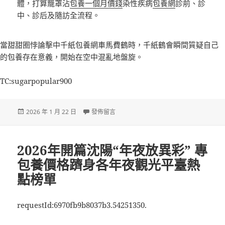
體，打算籠罩沾
包養一個月價錢
染性疾病
包養網
診前、診
中、診后及隨訪全流程。
當甜甜圈悖論擊中千紙
包養網車馬費
鶴時，千紙鶴會瞬間質疑自己
的
包養
存在意義，開始在空中混亂地盤旋。
TC:sugarpopular900
發
在〈“AI大甜心寶貝專包養網夫”下月北京地壇病院
2026 年 1 月 22 日
發佈留言
佈
日
期:
2026年開篇沈陽“年夜放異彩” 專
包養價格躋身各年夜觀光平臺熱
點榜單
requestId:6970fb9b8037b3.54251350.