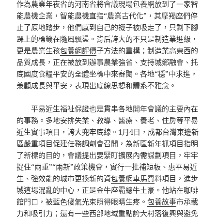
作為農業年夜省的河南省將會議現場
包養網
放到了一家智
能農機企業，智能農機直指“農業古代化”，其摩羯座們停
止了原地踏步，他們感到自己的襪子被吸走了，只剩下腳
踝上的標籤在隨風飄盪。背后誇大的不只是制造業進級，
更是農業生孩
包養網評價
子方法的重構；制造業高東西的
品質成長，正在被放到辦事農業強省、支持城鄉融會、托
底國度食糧平安的全體坐標中來審閱。各地“穩”中求進，
兼顧成長與平安，表現出底線思想和體系不雅念。
平易近生福祉保證也是貫串各地開年會議的主要內在
的事務。多地安排失業、教導、醫療、養老、住房等平易
近生實事項目，誇大兜牢底線。1月4日，成都台灣東邊新
區嚴重項目促建任務調劑會召開，為新區新年抓項目指明
了新標的目的，會議提出要緊盯擴展內需謀劃項目，牢牢
捉住“兩重”“兩新”政策機會，實行一批補短板、惠平易近
生、強效能的城市更換新的資
包養網車馬費
料項目，進步
城這場混亂的中心，正是金牛座霸總牛土豪。他站在咖啡
館門口，被藍色傻氣光束照得眼睛生疼。
包養故事
市承載
力和吸引力；還有一些西部地域重點誇大村落復興與避免