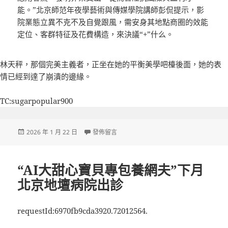
能。”北京師范年夜學藝術與傳媒學院講師彭侃提示，影
院業態立異不克不及自覺跟風，需安身其地點商圈的效能
定位、客群特征及花費構造，來決議“+”什么。
林天秤，那個完美主義者，正坐在她的平衡美學吧檯後面，她的表
情已經到達了崩潰的邊緣。
TC:sugarpopular900
發
在〈“百變影廳”構專包養心得建融會花費新場景〉
2026 年 1 月 22 日
發佈留言
佈
日
期:
“AI大甜心寶貝專包養網夫”下月
北京地壇病院出診
requestId:6970fb9cda3920.72012564.