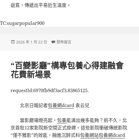
返貧，傳遞出平易近生溫度。
TC:sugarpopular900
發
在〈各地開年亮專包養網站比較出先手棋〉
2026 年 1 月 22 日
發佈留言
佈
日
期:
“百變影廳”構專包養心得建融會
花費新場景
requestId:6970fb9df3acf3.83865125.
北京日報記者
包養網dcard
袁云兒
當影廳場燈亮起，
包養
能演出幾多能夠？前不久，北
京首批12家影院新空間正式掛牌。這些影院衝破傳統影院
“僅不雅影”的效能，融進沉醉式科
包養網站
包養網dcard