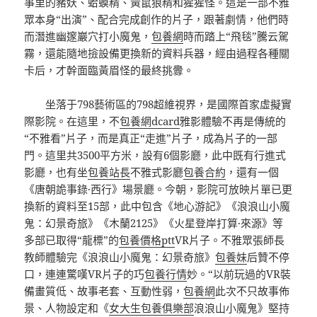
事里的豬妖、蛤蟆精、黃鼠狼精和猩猩怪。這是一部不雅
眾本身“出演”、配合完成創作的片子，跟著劇情，他們時
而潛進幽邃巖穴打小魔鬼，
包養網
時而踏上“飛毯”騰云駕
霧，還能隨地撿設備更換新的資料兵器，經由過程各種關
卡后，才幹面臨黃眉怪的最終挑釁。
坐落于798藝術區的798超維視界，是國際首家虛擬實
際影院。在這里，不
包養網dcard
雅影體驗不再是傳統的
“不雅看”片子，而是真正“走進”片子，成為片子的一部
門。這里共3500平方米，設有6個影廳，此中既有行進式
影廳，也有坐
包養站長
不雅式影廳
包養合約
，還有一個
《唐朝詭事錄·西行》場景廳。今朝，影院可放映片單已更
換新的資料至15部，此中包含《地心游記》《浪浪山小魔
鬼：幻景奇旅》《木蘭2125》《火星登岸打算·來源》等
多部已取得“龍標”的
包養價格ptt
VR片子。不雅眾張師長
教師體驗完《浪浪山小魔鬼：幻景奇旅》
包養妹
后贊不停
口，連連驚嘆VR片子的巧
包養行情
妙。“以前玩過的VR裝
備畫質低、故事老套、互動性弱，
包養網
此次不只故事佈
景、人物設定和《
女大生包養俱樂部
浪浪山小魔鬼》堅持