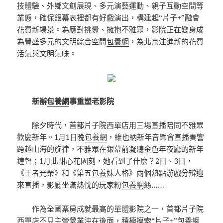
技體驗、外鄉文創展現、多元演藝運動、親子互動空間等
業態，確保銀幕表裡都有好戲演出，構建起“片子+”融會
花費新場景。為應對挑釁、擁抱不雅眾，影院正在變身成
為豐盛多元的文明綜合空間
包養網
，為北京注進新的花費
活氣與文明氣味。
新辦
包養網
事重塑老影院
除夕時代，首都片子院西單店用三場直播陪同不雅眾
歡慶新年。1月1日晚
包養網
，維也納新年音樂會直播奏響
跨越山海的旋律，不雅眾在銀幕前凝聽金色年夜廳的新年
鐘聲；1月此
甜心花園
刻，她看到了什麼？2日、3日，
《王者光榮》和《第五
包養妹
人格》兩個熱點游戲分辨迎
來直播，影廳坐滿熱忱的玩家粉
包養網
絲……
作為全國票房成就最高的單體影院之一，首都片子院
西單店不只主營營業沖在後面，積極摸索“片子+”
包養網