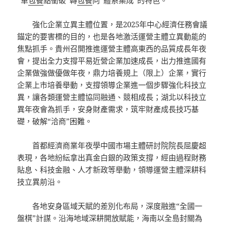
強化企業立異主體位置，是2025年中心經濟任務會議
錨定的要害標的目的，也是各地激活運營主體立異動能的
焦點抓手。貴州召開推進運營主體高東西的品質成長年夜
會，提出全力支撐平易近營企業加速成長，出力推進國有
企業做強做優做年夜，鼎力培養規上（限上）企業，實行
企業上市培養舉動，支撐領導企業進一個步驟強化科技立
異，讓各類運營主體協同融通、競相成長；湖北以科技立
異年夜會為抓手，安身財產需求，筑牢財產成長技巧基
礎，破解“洽商”困難。
首都經濟商業年夜學中國市場主體研討院院長屈慶超
表現，各地紛紜拿出真金白銀的政策支撐，經由過程財務
貼息、科技金融、人才新政等舉動，領導運營主體深耕科
技立異前沿。
各地安身區域天賦的差別化布局，深度融進“全國一
盤棋”計謀。沿海地域深耕開放賦能，海南以全島封關為