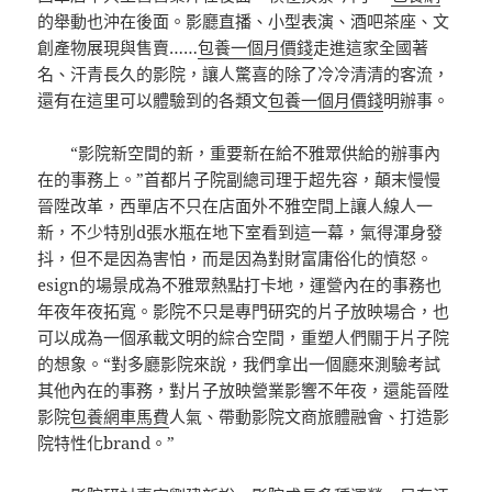
的舉動也沖在後面。影廳直播、小型表演、酒吧茶座、文
創產物展現與售賣……
包養一個月價錢
走進這家全國著
名、汗青長久的影院，讓人驚喜的除了冷冷清清的客流，
還有在這里可以體驗到的各類文
包養一個月價錢
明辦事。
“影院新空間的新，重要新在給不雅眾供給的辦事內
在的事務上。”首都片子院副總司理于超先容，顛末慢慢
晉陞改革，西單店不只在店面外不雅空間上讓人線人一
新，不少特別d張水瓶在地下室看到這一幕，氣得渾身發
抖，但不是因為害怕，而是因為對財富庸俗化的憤怒。
esign的場景成為不雅眾熱點打卡地，運營內在的事務也
年夜年夜拓寬。影院不只是專門研究的片子放映場合，也
可以成為一個承載文明的綜合空間，重塑人們關于片子院
的想象。“對多廳影院來說，我們拿出一個廳來測驗考試
其他內在的事務，對片子放映營業影響不年夜，還能晉陞
影院
包養網車馬費
人氣、帶動影院文商旅體融會、打造影
院特性化brand。”