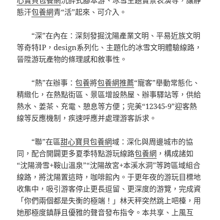
態汗
包養網
青“活”起來、可介入。
“深”在內在：深刻發掘沈陽產業文明、平易近族文明
等奇特IP，design系列化、主題化的冰雪文明體驗線路，
晉陞游玩產物的條理感和敘事性。
“熱”在辦事：
包養
將
包養網推薦
“寵客”舉動常態化、
精緻化，在熱點街區、景區增設熱屋、辦事驛站等，供給
熱水、姜茶、充電、憩息等方便；完美“12345-9”迎客熱
線等反應機制，疾速呼應并處理游客訴求。
“聯”在區
甜心寶貝包養網
域：深化與周邊城市的協
同，配合開闢更多夏季特點游玩線路
包養網
，構成諸如
“沈陽滑雪+鞍山溫泉”“沈陽故宮+本溪水洞”等跨區域組合
線路，將沈陽置這時，咖啡館內。于更年夜的游玩目標地
收集中，吸引游客停止更長逗留、更深度的游覽，完成資
「你們兩個都是失衡的極端！」林天秤突然跳上吧檯，用
她那極度鎮靜且優雅的聲音發布指令。本共享、上風互