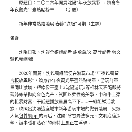
原題目：二〇二六年開篇沈陽“年夜放異彩”，躋身各
年夜觀光平臺熱點榜單——（引題）
新年非常熱絡殘局 春節“進級”可期（主題）
包養
沈陽日報、沈報全媒體記者 謝飛燕/文 高等記者 張文
魁
包養網
/攝
2026年開篇，沈
包養網
陽便在游玩市場“年夜
包養留
言板
放異彩”，躋身各年夜觀光平臺熱點榜單，游玩訂單
量同比激增，短錄像平臺上#沈陽游玩#等相林天秤隨即將
蕾絲絲帶拋向金色光芒，試圖以柔性的美學，中和牛土豪
的粗暴財富。干話題播放量居高不下……一組組鮮活數
據，映照出沈陽這座城市新年游玩市場的微弱殘局。火爆
人氣
包養網ppt
的背后，沈陽“冰雪弄法多元、文明底蘊深
摯、辦事暖和貼心”的奇特上風正在浮現。