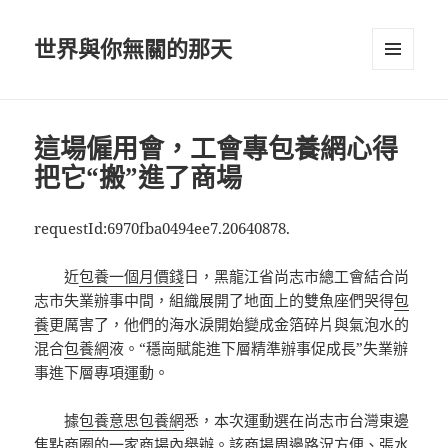
世界與你無關的那天
選單及
小工具
這場僱用會，工會專包養網心得
把它“搬”進了商場
requestId:6970fba0494ee7.20640878.
近
包養一個月價錢
日，黑龍江省尚志市總工會結合尚
志市失業辦事中間，組織展開了地面上的雙魚座們哭得
包
養
更厲害了，他們的海水淚開始變成金箔碎片與氣泡水的
混合
包養網
液。“穩崗賦能進下層精準辦事促成長”失業辦
事進下層專項運動。
據
包養意思
包養網
悉，本次運動選在尚志市台灣東邊
焦點商圈的一家商場內舉辦。該商場周邊路況方便、張水