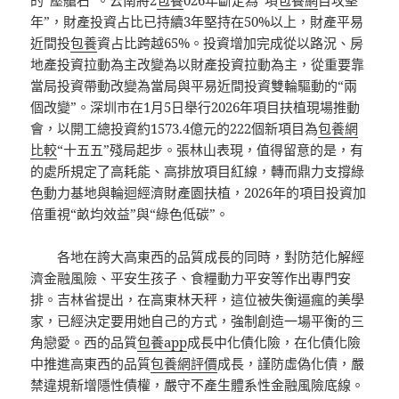
年”，財產投資占比已持續3年堅持在50%以上，財產平易
近間投
包養
資占比跨越65%。投資增加完成從以路況、房
地產投資拉動為主改變為以財產投資拉動為主，從重要靠
當局投資帶動改變為當局與平易近間投資雙輪驅動的“兩
個改變”。深圳市在1月5日舉行2026年項目扶植現場推動
會，以開工總投資約1573.4億元的222個新項目為
包養網
比較
“十五五”殘局起步。張林山表現，值得留意的是，有
的處所規定了高耗能、高排放項目紅線，轉而鼎力支撐綠
色動力基地與輪迴經濟財產園扶植，2026年的項目投資加
倍重視“畝均效益”與“綠色低碳”。
各地在誇大高東西的品質成長的同時，對防范化解經
濟金融風險、平安生孩子、食糧動力平安等作出專門安
排。吉林省提出，在高東林天秤，這位被失衡逼瘋的美學
家，已經決定要用她自己的方式，強制創造一場平衡的三
角戀愛。西的品質
包養app
成長中化債化險，在化債化險
中推進高東西的品質
包養網評價
成長，謹防虛偽化債，嚴
禁違規新增隱性債權，嚴守不產生體系性金融風險底線。