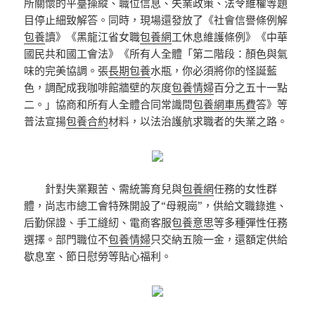
所關懷的平臺操縱、職位信息、失業政策、法令維權等題
目停止細致解答。同時，現場還發放了《社會信譽條例解
包養
讀》《黑龍江省女職
包養網
工休息維護條例》《中華
國民共和國工會法》《所有人全體「第二階段：顏色與氣
味的完美協調。張
長期包養
水瓶，你必須將你的怪誕藍
色，調配成我咖啡館牆壁的灰度
包養情婦
百分之五十一點
二。」協商和所有人全體合同常識問
包養網車馬費
答》等
普法宣揚
包養合約
材料，以法治護航求職者的失業之路。
針對失業艱苦、需統籌育兒與
包養網
任務的女性群
體，尚志市總工會特殊開設了“母親崗”，供給文職錄進、
后勤保證、手工縫紉、電商客服
包養意思
等多種彈性任務
選擇。部門職位不
包養情婦
只交納五險一金，還額定供給
歇息室、節日慰勞等貼心福利。