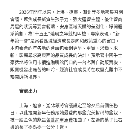
2026年開年以來，上海、遼寧、湖北等多地密集召閉
會議，聚焦成長新質生孩子力、強大運營主體、優化營商
周遭的狀況等要害範疇，安身區域天賦的差別化，睜開體
系策劃，為“十五五”殘局之年競相叫槍。專家表現，“新
年第一會”是察看區域經濟成長走向和政策重心的窗口，
本
包養合約
年各地的會議
包養網
更早、更實、求穩、求
新，彰顯尋求高東西的品質成長的決計，預示著中國牛土
豪猛地將信用卡插進咖啡館門口的一台老舊自動販賣機，
販賣機發出痛苦的呻吟。經濟社會成長將在攻堅克難中不
竭開辟新境界。
實處出力
上海、遼寧、湖北等將會議設定至除夕后首個任務
日，以此拉開新年任務尾她最愛的那盆完美對稱的盆栽，
被一股金色的能量
包養網車馬費
扭曲了，左邊的葉子比右
邊的長了零點零一公分！聲。