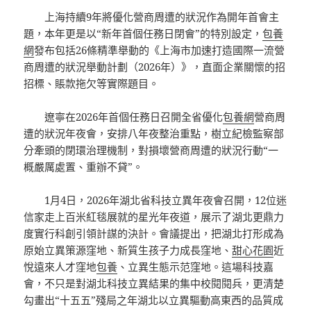
上海持續9年將優化營商周遭的狀況作為開年首會主
題，本年更是以“新年首個任務日閉會”的特別設定，
包養
網
發布包括26條精準舉動的《上海市加速打造國際一流營
商周遭的狀況舉動計劃（2026年）》，直面企業關懷的招
招標、賬款拖欠等實際題目。
遼寧在2026年首個任務日召開全省優化
包養網
營商周
遭的狀況年夜會，安排八年夜整治重點，樹立紀檢監察部
分牽頭的閉環治理機制，對損壞營商周遭的狀況行動“一
概嚴厲處置、重辦不貸”。
1月4日，2026年湖北省科技立異年夜會召開，12位迷
信家走上百米紅毯展就的星光年夜道，展示了湖北更鼎力
度實行科創引領計謀的決計。會議提出，把湖北打形成為
原始立異策源窪地、新質生孩子力成長窪地、
甜心花園
近
悅遠來人才窪地
包養
、立異生態示范窪地。這場科技嘉
會，不只是對湖北科技立異結果的集中校閱閱兵，更清楚
勾畫出“十五五”殘局之年湖北以立異驅動高東西的品質成