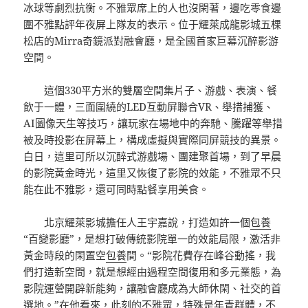
冰球等劇烈抗衡。不雅眾席上的人也沒閑著，邊吃零食邊
圍不雅點評年夜屏上隊友的表示。位于耀萊成龍影城五棵
松店的Mirra奇鏡派對融會廳，是全國首家巨幕沉醉影游
空間。
這個330平方米的雙層空間集片子、游戲、表演、餐
飲于一體，三面圍繞的LED互動屏聯合VR、舉措捕獲、
AI圖像天生等技巧，讓玩家在場地中的奔馳、騰躍等舉措
被及時投影在屏幕上，構成虛擬與實際同屏競技的異景。
白日，這里可所以沉醉式游戲場、團建聚首場，到了早晨
的影院黃金時光，這里又恢復了影院的效能，不雅眾不只
能在此不雅影，還可同時點餐享用美食。
北京耀萊影城擔任人王宇嘉說，打造如許一個
包養
“百變影廳”，是想打破傳統影院單一的效能局限，激活非
黃金時段的閑置空
包養
間。“影院花費存在峰谷動搖，我
們打造新空間，就是想經由過程空間復用和多元業態，為
影院運營開辟新能夠，讓融會廳成為大師休閑、社交的首
選地。”在他看來，此刻的不雅眾，特殊是年青群體，不