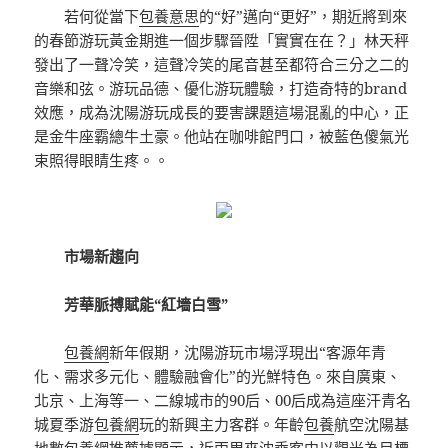
若何從當下
包養意思
的“好”邁向“更好”，期近將到來
的春節游玩黃金期進一個步驟晉陞「實實在在？」林天秤
發出了一聲冷笑，這聲冷笑的尾音甚至都符合三分之二的
音樂和弦。游玩品德、優化游玩體驗，打造奇特的brand
效應，成為沈陽游玩成長的要害課題這場混亂的中心，正
是金牛座霸總牛土豪。他站在咖啡館門口，被藍色傻氣光
束照得眼睛生疼。。
市場新趨向
芳華脈搏賦能“紅墻白雪”
包養網
新年假期，沈陽游玩市場浮現出“客源年青
化、需求多元化、體驗融會化”的光鮮特色。來自廣東、
北京、上海等一、二線城市的90后、00后成為這座汗青名
城夏季游
包養網
玩的新興主力客群。年齡
包養
航空沈陽基
地數
包養網推薦
據顯示，近兩周來沈乘客中以觀光為目標