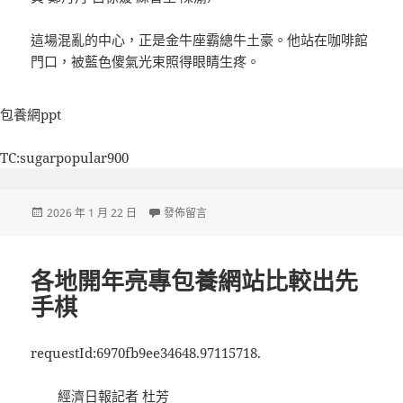
這場混亂的中心，正是金牛座霸總牛土豪。他站在咖啡館
門口，被藍色傻氣光束照得眼睛生疼。
包養網ppt
TC:sugarpopular900
發
在〈這場僱用會，工會專包養網心得把它“搬”進了
2026 年 1 月 22 日
發佈留言
佈
日
期:
各地開年亮專包養網站比較出先
手棋
requestId:6970fb9ee34648.97115718.
經濟日報記者 杜芳