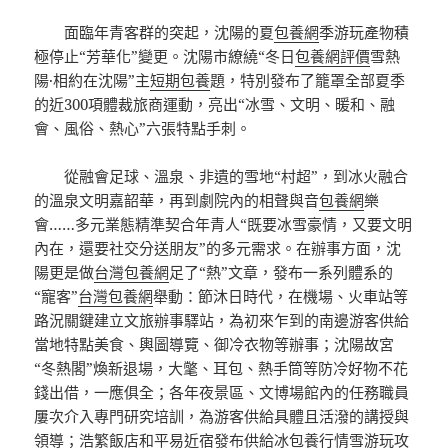
面臨年青客群的突起，沈陽的夏
包養網
季游玩產物積
極停止“芳華化”變更。沈陽市繚繞“冬日
包養網評價
雪熱
陽·相約在沈陽”主
短期包養
題，特別發布了籠罩全部夏季
的近300項體裁旅商運動，亮出“冰雪、文明、暖和、融
會、風俗、熱心”六張特點手刺。
從融會足球、溫泉、非遺的雪地“村超”，到冰火融合
的溫泉文明嘉韶華，再到劇院內的相聲與音
包養網
樂
會……多元業態精準契合年青人“既要冰雪豪情，又要文明
內在，還要社交分送朋友”的多元需求。在辦事方面，沈
陽更是做
台灣包養網
足了“熱”文章，發布一系列體系的
“寵客”
台灣包養網
舉動：節沐日時代，在機場、火車站等
路況關鍵建立文旅辦事驛站，為初來乍到的南邊游客供給
當地特點美食、輿圖導覽、御冷衣物等辦事；沈陽故宮
“冬熱閣”煥新退場，大氅、耳包、熱手筒等防冷好物不花
錢出借，一應俱全；各年夜景區、文博場館內的任務職員
屢次介入專門研究培訓，為游客供給具體且活潑的講授與
領導；浩繁飯店和平易近宿發布供給冰
包養行情
雪游玩攻