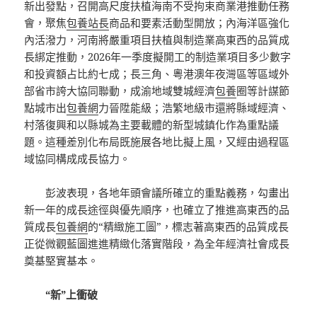
新出發點，召開高尺度扶植海南不受拘束商業港推動任務
會，聚焦
包養站長
商品和要素活動型開放；內海洋區強化
內活潑力，河南將嚴重項目扶植與制造業高東西的品質成
長綁定推動，2026年一季度擬開工的制造業項目多少數字
和投資額占比約七成；長三角、粵港澳年夜灣區等區域外
部省市誇大協同聯動，成渝地域雙城經濟
包養
圈等計謀節
點城市出
包養網
力晉陞能級；浩繁地級市還將縣域經濟、
村落復興和以縣城為主要載體的新型城鎮化作為重點議
題。這種差別化布局既施展各地比擬上風，又經由過程區
域協同構成成長協力。
彭波表現，各地年頭會議所確立的重點義務，勾畫出
新一年的成長途徑與優先順序，也確立了推進高東西的品
質成長
包養網
的“精緻施工圖”，標志著高東西的品質成長
正從微觀藍圖進進精緻化落實階段，為全年經濟社會成長
奠基堅實基本。
“新”上衝破