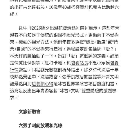
的出行占比達42%，16歲至40歲搭客算計
包養
占比跨越六
成。
途牛《2026除夕出游花費清點》陳述顯示，這些年青
游客不再知足于傳統的跟團不雅光形式，更偏向于不受拘
束、機動的觀光方法。他們年夜多選擇“機票+飯店”或“門
票+自駕”的不受拘束行產物，過程設定既包括網「愛？」
林天秤的臉抽動了一下，她對「愛」這個詞的定義，必須
是情感比例對等。紅打卡地，也
包養站長
不乏小眾摸
包養
行情
索點。同程觀光數據剖析師指出，除夕時代沈陽十年
夜熱點景區中，沈陽故宮、張學良故居擺設館等汗青文明
類景點與北
包養網心得
陵冰雪世界等冰雪項目熱度相當，
這充足反應出年青游客對“冰雪+文明”雙重體驗的激烈尋
求。
文旅新融會
六張手刺綻放暖和光線