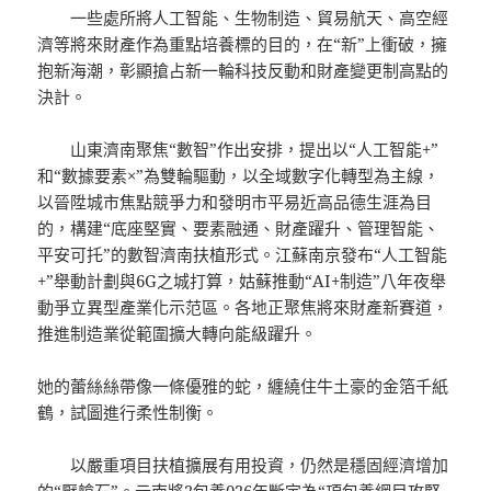
一些處所將人工智能、生物制造、貿易航天、高空經
濟等將來財產作為重點培養標的目的，在“新”上衝破，擁
抱新海潮，彰顯搶占新一輪科技反動和財產變更制高點的
決計。
山東濟南聚焦“數智”作出安排，提出以“人工智能+”
和“數據要素×”為雙輪驅動，以全域數字化轉型為主線，
以晉陞城市焦點競爭力和發明市平易近高品德生涯為目
的，構建“底座堅實、要素融通、財產躍升、管理智能、
平安可托”的數智濟南扶植形式。江蘇南京發布“人工智能
+”舉動計劃與6G之城打算，姑蘇推動“AI+制造”八年夜舉
動爭立異型產業化示范區。各地正聚焦將來財產新賽道，
推進制造業從範圍擴大轉向能級躍升。
她的蕾絲絲帶像一條優雅的蛇，纏繞住牛土豪的金箔千紙
鶴，試圖進行柔性制衡。
以嚴重項目扶植擴展有用投資，仍然是穩固經濟增加
的“壓艙石”。云南將2
包養
026年斷定為“項
包養網
目攻堅