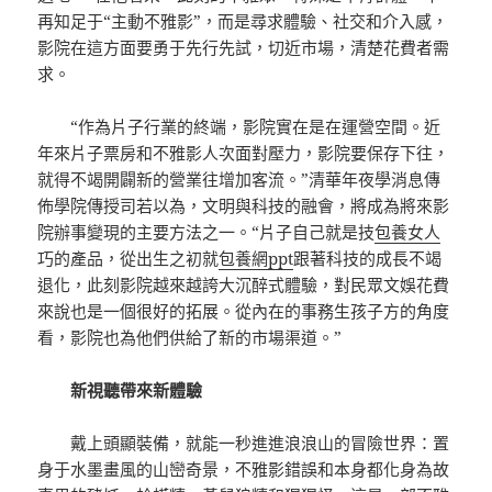
再知足于“主動不雅影”，而是尋求體驗、社交和介入感，
影院在這方面要勇于先行先試，切近市場，清楚花費者需
求。
“作為片子行業的終端，影院實在是在運營空間。近
年來片子票房和不雅影人次面對壓力，影院要保存下往，
就得不竭開闢新的營業往增加客流。”清華年夜學消息傳
佈學院傳授司若以為，文明與科技的融會，將成為將來影
院辦事變現的主要方法之一。“片子自己就是技
包養女人
巧的產品，從出生之初就
包養網ppt
跟著科技的成長不竭
退化，此刻影院越來越誇大沉醉式體驗，對民眾文娛花費
來說也是一個很好的拓展。從內在的事務生孩子方的角度
看，影院也為他們供給了新的市場渠道。”
新視聽帶來新體驗
戴上頭顯裝備，就能一秒進進浪浪山的冒險世界：置
身于水墨畫風的山巒奇景，不雅影錯誤和本身都化身為故