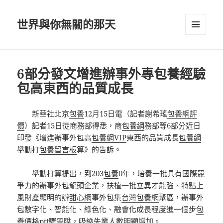
世界與你無關的那天
選單及
小工具
6部分發文增進辦事外專包養經驗
包高東西的品質成長
新華社北京
包養
12月15日電（記者謝希瑤
包養網評
價
）記者15日從商務部得悉，商
包養網
務部等6部分近日
印發《增進辦事外包高
包養網VIP
東西的品質成長
包養網
舉動打
包養留言板
算》的告訴。
舉動打算提出，到203
包養
0年，培養一批具有國際競
爭力的辦事外包龍頭企業，扶植一批立異才能強、特點上
風財產顯明的辦
甜心網
事外包集
台灣包養網
聚區，辦事外
包數字化、智能化、綠色化、融會化成長程度進一個步
包
養價格ptt
驟晉陞，吸納失業人數明顯增加。