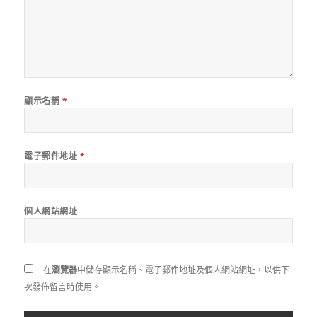
顯示名稱
*
電子郵件地址
*
個人網站網址
在
瀏覽器
中儲存顯示名稱、電子郵件地址及個人網站網址，以供下
次發佈留言時使用。