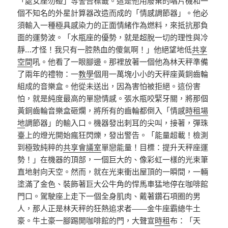
「處女座勿碰」等警告標籤。這是他用廢棄的唱片機和一
個不知名的外星計算器改造而成的「情感調節器」。他必
須輸入一種極具感染力的正面情緒作為燃料，來抵抗那負
面的運勢波。「水瓶座的優勢，就是超脫一切的理性與冷
靜…才怪！我只有一腔熱血的傻氣啊！」他絕望地低
共享
空間
吼。他看了一眼腳邊。那裡放著一個他為林天秤準備
了兩年的禮物：一
教學
個用一萬塊小小的天秤座黃銅齒輪
組成的音樂盒。他從未送出，因為害怕被拒絕。這份害
怕，就是純度最高的單戀情感。張水瓶咬緊牙關，將那個
黃銅齒輪音樂盒砸爛，將所有的齒輪都倒入「情感
時租場
地
調節器」的輸入口。機器發出刺耳的尖叫，接著，彈珠
臺上的燈光開始瘋狂閃爍，發出警告。「能量超載！檢測
到極致純粹的
共享會議室
單戀能量！目標：提升天秤座運
勢！」在機器的頂部，一個巨大的、像彩虹一樣的光束筆
直地射向天空。然而，就在光束衝出屋頂的一瞬間，一輛
塗滿了金色、裝飾著巨大公牛角的悍馬車猛地停在咖啡館
門口。駕駛座上走下一個全身肌肉、戴著鑽石項圈的男
人，那人正是林天秤的狂熱追求者——金牛座霸總牛土
豪。牛土豪一腳踢開咖啡館的門，大聲宣
時租
布：「天