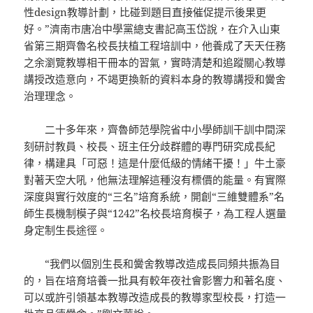
性design教導計劃，比碰到題目直接催促提示後果更
好。”濟南市唐冶中學黨總支書記高玉岱說，在介入山東
省第三期齊魯名校長扶植工程培訓中，他養成了天天任務
之余瀏覽教導相干冊本的習氣，實時清楚和追蹤關心教導
講授改造意向，不竭更換新的資料本身的教導講授和黌舍
治理理念。
二十多年來，齊魯師范學院省中小學師訓干訓中間深
刻研討教員、校長、班主任分歧群體的專門研究成長紀
律，構建具「可惡！這是什麼低級的情緒干擾！」牛土豪
對著天空大吼，他無法理解這種沒有標價的能量。有實際
深度與實行效度的“三名”培育系統，開創“三維雙體系”名
師生長機制模子與“1242”名校長培育模子，為工程人選量
身定制生長途徑。
“我們以個別生長和黌舍教導改造成長同頻共振為目
的，旨在培育培養一批具有較年夜社會影響力和著名度、
可以或許引領基本教導改造成長的教導家型校長，打造一