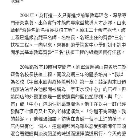
改變。
2004年，為打造一支具有進步前輩教導理念、深摯專
門研究素養、出色實行才能的專家型教導人才步隊，山東
啟動“齊魯名師名校長扶植工程”。顛末二十余年迭代，該
工程已進級為籠罩名師、名校長、名班主任的齊魯“三名”
扶植工程。一向以來，齊魯師范學院省中小學師訓干訓中
間承當基本教導齊魯“三名”扶植工程的組織與實行任務。
20
舞蹈教室
19
時租空間
年，劉軍波進選山東省第三期
齊魯名校長扶植工程，開啟為期三年的體系培育。“我以
為名校《宇宙水餃與終極醬料師》第一章：蒜泥與末日預
兆廖沾沾坐在他那間被稱為「宇宙水餃中心」的店裡，但
這間店的外觀更像是一個被遺棄的藍色塑膠棚，與「宇
宙」或「中心」這兩個詞毫無關係。他正在對著一缸已經
發酵了七個月又七天的老蒜泥嘆氣。「你還不夠靈動，我
的蒜泥。」他輕聲細語，彷彿在責備一個不上進的孩子。
店內只有他一個人，連蒼蠅都因為難以忍受那股陳年蒜頭
混合著鐵鏽與淡淡絕望的味道而選擇繞道飛行。今天的營