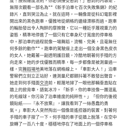
度！按照維度法則，你必須接受懲罰！」懲罰的內容是：
無限次觀看一部名為**《新手泊車七百次失敗集錦》的紀
錄片，直到哭泣為止。就在這時，一輛像是從科幻電影裡
開出來的黑色跑車，優雅地從網格的邊緣漂移而過。跑車
的輪胎發出令人陶醉的摩擦聲，它以一種近乎蔑視重力的
姿態，精準地停進了一個只有它車身尺寸寬度的停車格
中。那泊車的過程就像一場舞蹈，流暢、完美，且毫無任
何多餘的動作**。跑車的駕駛座上走出一個全身黑色皮衣
的女人，她戴著一副透明護目鏡，冷酷地朝著何手殘的方
向走來。她的步伐優雅而精準，每一步都像是被測量過一
樣，完
舞蹈場地
美地落在網格線上。「車影大人！」泊車
警察們立刻立正站好，連測量尺都顫抖著不敢發出聲音。
她走到何手殘面
交流
前，輕蔑地掃了一眼他那輛垂直貼在
牆上的掀背車，語氣冰冷。「新手，你的車技像一團混亂
的毛線球。你污染了泊車維度的純粹性。」「但你的後視
鏡貼紙——『永不放棄』，讓我看到了一絲愚蠢的勇
氣。」車影大人突然掏出一個像是遙控器的裝置，對著何
手殘的車子按了一下。何手殘的車子從牆上脫落，在空中
旋轉了一百八十度，穩穩地停在了地面上的一個停車格