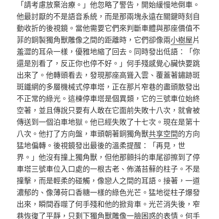
「請考慮放棄治療。」他忽略了警告，開始緩慢地倒車。
他最討厭的不是語音系統，而是那兩塊永遠在關鍵時刻自
動收折的後視鏡。當他需要它們來判斷車體與那座價值不
菲的銅製獨角獸雕像之間的距離時，它們卻像兩
小樹屋
片
羞澀的耳朵一樣，優雅地縮了回去。同時發出低語：「你
還是別看了，反正你也停不好。」何手殘感覺心臟快要跳
出來了。他轉頭看去，發現那座高聳入雲、覆蓋著鏽跡斑
斑鐵網的多層機械式停車塔，正在那片窄巷的盡頭散發出
不正常的綠光。這棟停車塔是個異類，它的三號車位始終
空著，並且傳說只要有人敢在它面前失敗十八次，就會被
傳送到一個泊車地獄。他已經失敗了十七次。現在是第十
八次。他打了方向盤，車頭朝著銅獨角獸
共享空間
的方向
猛地偏轉。後視鏡發出最後的溫柔提醒：「再見，世
界。」他沒有撞上獨角獸，但他那顫抖的車尾卻擦到了停
車塔三號車位入口處的一根古老、佈滿苔蘚的柱子。不是
撞擊，而是輕柔的碰觸，像戀人之間的耳語。接著，一道
濃郁的、像薄荷口香糖一樣的綠色光芒。猛地從柱子爆發
出來，瞬間吞噬了何手殘和他的掀背車。光芒消失後，窄
巷恢復了平靜，只剩下獨角獸雕像一臉困惑的表情。何手