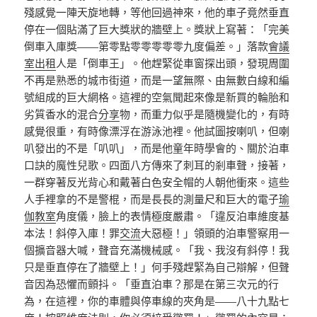
殘感覺一陣天旋地轉，等他回過神來，他的車子竟然垂直
停在一個貼滿了巨大獎狀的牆壁上。獎狀上寫著：「完美
倒車入庫獎——第零點零零零零零九度偏差。」落款
會議
室出租
人是「倒車王」。他趕緊從車窗探出頭，發現周圍
不再是熟悉的城市街道，而是一望無際、由無數白線和編
號組成的巨大網格。這裡的空氣聞起來像是新買的輪胎和
劣質香水的混合
分享
物，而重力似乎是隨機變化的，有時
感覺很重，有時像漂浮在游泳池裡。他試圖按喇叭，但喇
叭發出的不是「叭叭」，而是他童年時學會的、關於泊車
口訣的魔性兒歌。四面八方傳來了刺耳的剎車聲，接著，
一群穿著反光背心和戴著白色安全帽的人朝他衝來。這些
人手裡拿的不是警棍，而是長長的測量尺和巨大的電子
瑜
伽教室
角度儀，臉上的表情極度嚴肅。「違反泊車維度基
本法！斜停入庫！罪
交流
大惡極！」領頭的泊車警察用一
個擴音器大喊，聲音充滿機械感。「我、我沒有斜停！我
只是垂直停在了牆壁上！」何手殘趕緊為自己辯解，但聲
音因為恐懼而顫抖。「垂直泊車？那是在第三次元的行
為，在這裡，你的車體與停車線的夾角是——八十九點七