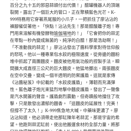
百分之九十五的邪惡蒜頭付出代價！」醋罐機器人的頂端
裂開，露出了一個巨大的管口，正在聚積藍色光芒。K-
999特務用它穿著燕尾服的小爪子，一把抓住了廖沾沾的
褲腳催促著他。「快點！沾沾先生！那是醋酸離子炮！專
門用來溶解有機發酵物
瑜伽場地
的！」「它會把你的蒜泥
在零點一秒內變成無菌的、純淨的白醋！那是浩劫啊！」
「不准動我的蒜泥！」廖沾沾發出了醬料學家對待信仰般
的怒吼。他以一種專業包水餃的極限速度，從旁邊的麵粉
堆中抓起了兩團麵皮。麵皮被他用氣功般的捏製手法，瞬
間擴大成直徑三公尺的巨大麵皮。他猛地擲出，兩張麵皮
在空中交疊，變成一個半透明的防禦護盾。這就是家傳
《沾醬秘笈》中記載的「水餃皮護盾」，薄韌而充滿彈
性。藍色離子炮光束猛烈地擊中麵皮護盾，發出了一聲像
是汽水開蓋的聲音。護盾劇烈震動，但奇蹟般地擋住了攻
擊，只是散發出濃郁的麵香。「這麵皮的延展性！完美！
但撐不了太久！」K-999焦急地大喊，中藥味更濃了。廖
沾沾知道，他必須帶走他那缸陳年老蒜泥，那是宇宙的希
望。他跑到蒜泥缸前，使出他搬運食材的全部力量，將那