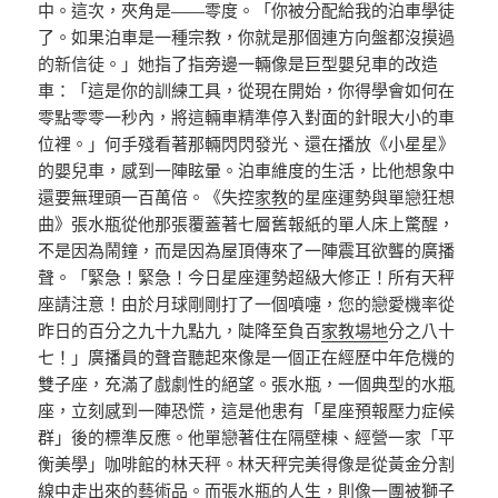
中。這次，夾角是——零度。「你被分配給我的泊車學徒
了。如果泊車是一種宗教，你就是那個連方向盤都沒摸過
的新信徒。」她指了指旁邊一輛像是巨型嬰兒車的改造
車：「這是你的訓練工具，從現在開始，你得學會如何在
零點零零一秒內，將這輛車精準停入對面的針眼大小的車
位裡。」何手殘看著那輛閃閃發光、還在播放《小星星》
的嬰兒車，感到一陣眩暈。泊車維度的生活，比他想象中
還要無理頭一百萬倍。《失控
家教
的星座運勢與單戀狂想
曲》張水瓶從他那張覆蓋著七層舊報紙的單人床上驚醒，
不是因為鬧鐘，而是因為屋頂傳來了一陣震耳欲聾的廣播
聲。「緊急！緊急！今日星座運勢超級大修正！所有天秤
座請注意！由於月球剛剛打了一個噴嚏，您的戀愛機率從
昨日的百分之九十九點九，陡降至負百
家教場地
分之八十
七！」廣播員的聲音聽起來像是一個正在經歷中年危機的
雙子座，充滿了戲劇性的絕望。張水瓶，一個典型的水瓶
座，立刻感到一陣恐慌，這是他患有「星座預報壓力症候
群」後的標準反應。他單戀著住在隔壁棟、經營一家「平
衡美學」咖啡館的林天秤。林天秤完美得像是從黃金分割
線中走出來的藝術品。而張水瓶的人生，則像一團被獅子