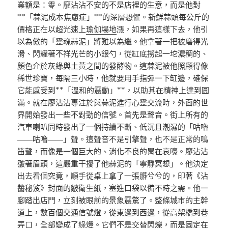
業額是：零。廖沾沾不安的不是店裡的生意，而是他對
**「蒜泥成本焦慮症」**的深層恐懼。新鮮蒜頭每公斤的
價格正在以超光速上
瑜伽場地
漲，如果再這樣下去，他引
以為傲的「靈魂蒜泥」將難以為繼。他拿著一把被磨得光
滑、閃耀著不祥光芒的小銀勺，從缸底撈起一坨濃稠的、
顏色介於灰綠與土黃之間的發酵物。這蒜泥被他照顧得像
稀世珍寶，每隔三小時，他就要用手指彈一下缸邊，確保
它能感受到**「溫和的震動」**，以助其在精神上達到圓
滿。就在廖沾沾專注於與蒜泥進行心靈交流時，外面的世
界開始發出一些不對勁的信號。首先是聲音。街上所有的
汽車喇叭同時發出了一個持續不斷、低沉且潮濕的「咕嚕
——咕嚕——」聲。這聲音不是引擎聲，也不是正常的鳴
笛聲，而像是一個巨大的、消化不良的胃在哀嚎。廖沾沾
皺著眉頭，這嚴重干擾了他蒜泥的「寧靜冥想」。他決定
出去看個究竟，順手從桌上拿了一張髒兮兮的，印著《沾
醬秘笈》封面的皺衛生紙，塞進口袋以備不時之需。他一
腳踏出店門，立刻被眼前的景象震驚了。整條城市的主幹
道上，數百個交通信號燈，從東邊到西邊，從高架橋到巷
弄口，全部變成了綠燈。它們不是交替閃爍，而是固定在