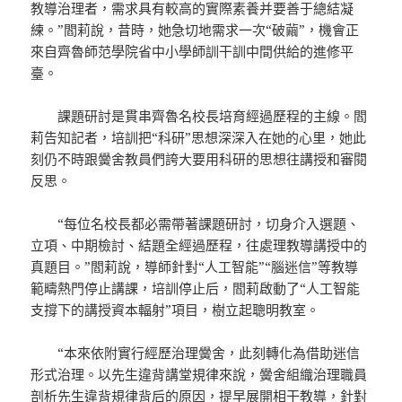
教導治理者，需求具有較高的實際素養并要善于總結凝
練。”閻莉說，昔時，她急切地需求一次“破繭”，機會正
來自齊魯師范學院省中小學師訓干訓中間供給的進修平
臺。
課題研討是貫串齊魯名校長培育經過歷程的主線。閻
莉告知記者，培訓把“科研”思想深深入在她的心里，她此
刻仍不時跟黌舍教員們誇大要用科研的思想往講授和審閱
反思。
“每位名校長都必需帶著課題研討，切身介入選題、
立項、中期檢討、結題全經過歷程，往處理教導講授中的
真題目。”閻莉說，導師針對“人工智能”“腦迷信”等教導
範疇熱門停止講課，培訓停止后，閻莉啟動了“人工智能
支撐下的講授資本輻射”項目，樹立起聰明教室。
“本來依附實行經歷治理黌舍，此刻轉化為借助迷信
形式治理。以先生違背講堂規律來說，黌舍組織治理職員
剖析先生違背規律背后的原因，提早展開相干教導，針對