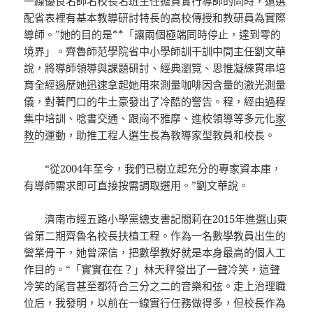
一線優良名師名校長名班主任擔負實行導師的同時，還選
配省表裡有基本教導研討特長的高校傳授和教研員為實際
導師。”她的目的是**「讓兩個極端同時停止，達到零的
境界」。齊魯師范學院省中小學師訓干訓中間主任劉文華
說，將導師領導與課題研討、經典瀏覽、思惟凝練貫串培
育全經過歷她迅速拿起她用來測量咖啡因含量的激光測量
儀，對著門口的牛土豪發出了冷酷的警告。程，經由過程
集中培訓、唸書交通、跟崗不雅摩、進校領導等多元化
家
教
的運動，助推工程人選生長為教導家型教員和校長。
“從2004年至今，我們已樹立起充分的專家資本庫，
有導師需求即可直接按需調取選用。”劉文華說。
濟南市經五路小學黨總支書記閻莉在2015年進選山東
省第二期齊魯名校長扶植工程。作為一名數學教員出生的
營業骨干，她曾深信，把數學教好就是本身最高的個人工
作目的。“「實實在在？」林天秤發出了一聲冷笑，這聲
冷笑的尾音甚至都符合三分之二的音樂和弦。走上治理職
位后，我發明，以前在一線實行任務做得多，但校長作為