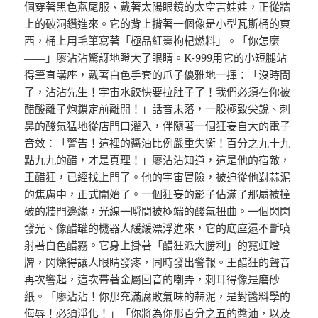
個穿著黑色燕尾服、戴著太陽眼鏡的太空吉娃娃，正從牆
上的破洞鑽進來。它的背上揹著一個像是小型瓦斯桶的東
西，桶上用毛筆寫著「極品紅棗枸杞燃料」。「你怎麼
——」廖沾沾驚訝地瞪大了眼睛。K-999用它的小短腿站
得筆直
講座
，戴著白色手套的爪子優雅地一揮：「沒時間
了，沾沾先生！宇宙水餃快要拉肚子了！我們必須在你被
醋酸離子炮鎖定前離開！」話音未落，一股極致尖銳、刺
鼻的酸氣猛地從店門口灌入，伴隨著一個狂妄自大的電子
音效：「警告！這裡的醬油比例嚴重失衡！百分之九十九
點九九的醋，才是真理！」廖沾沾知道，這是他的宿敵，
王醋狂，已經找上門了。他的宇宙冒險，被迫從他對蒜泥
的焦慮中，正式開始了。一個狂妄的影子佔滿了那扇被撞
破的牆門邊緣，光線一瞬間被極端的酸氣扭曲。一個閃閃
發光、像醋罐的機器人緩緩漂浮進來，它的底座還不斷噴
射著白色醋霧。它身上掛著「醋狂派大勝利」的霓虹燈
牌，閃爍得讓人眼睛發疼，同時發出警報。王醋狂的聲音
再次響起，這次帶著金屬回音的嘲弄，刺耳得像是磨砂
紙。「廖沾沾！你那充滿腐敗氣味的蒜泥，是對醬料學的
侮辱！必須淨化！」「你將為你那百分之五的醬油，以及