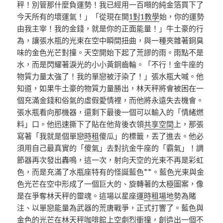
秤！別管那什麼負運勢！我已經用一百噸的純金箔買下了
今天所有的壞運氣！」「從現在開
1對1教學
始，你的運勢
由我主宰！我的金錢，就是你的正面能量！」牛土豪的行
為，讓張水瓶的光束在空中瞬間扭曲，與一種夾雜著銅臭
味的金色光芒對撞。天空開始下起了荒謬的雨。雨點不是
水，而是閃耀著淚光的小小黃銅齒輪。「不行！金牛座的
物質力量太強了！我的單戀被汙染了！」張水瓶大喊。他
知道，如果牛土豪的物質力量勝出，林天秤將會被困在一
個充滿金錢和俗氣的虛假愛情裡，而他將永遠失去機會。
張水瓶看向那機器，還剩下最後一個可以輸入的「情緒燃
料」口。他迅速撕下了貼在他背後衣領
共享空間
上，那張
寫著「我就是個單戀
時租
傻瓜」的標籤，丟了進去。他必
須用自己最真實的「傻氣」去對抗金牛座的「霸氣」！調
節器再次發出轟鳴，這一次，射向天空的光束不再是彩虹
色，而是充滿了水瓶座特有的怪誕藍色**。藍色光束與金
色光芒在空中形成了一個巨大的、旋轉著的太極圖案，像
是在爭奪林天秤的靈魂。這場以星座運
時租場地
勢為賭
注、以單戀能量為武器的荒唐戰爭，正式打響了。藍色與
金色的光芒在林天秤咖啡館上空劇烈衝撞，創造出一個不