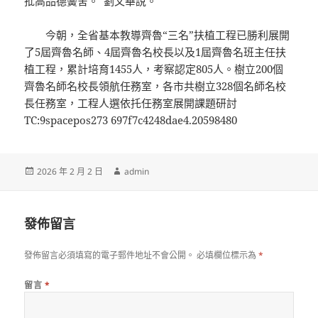
批高品德黌舍。”劉文華說。
今朝，全省基本教導齊魯“三名”扶植工程已勝利展開
了5屆齊魯名師、4屆齊魯名校長以及1屆齊魯名班主任扶
植工程，累計培育1455人，考察認定805人。樹立200個
齊魯名師名校長領航任務室，各市共樹立328個名師名校
長任務室，工程人選依托任務室展開課題研討
TC:9spacepos273 697f7c4248dae4.20598480
發
作
2026 年 2 月 2 日
admin
佈
者
日
期:
發佈留言
發佈留言必須填寫的電子郵件地址不會公開。
必填欄位標示為
*
留言
*