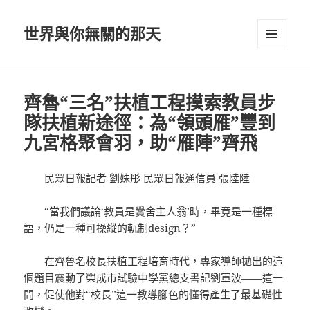
世界與你無關的那天
選單及
小工具
齊魯“三名”扶植工程摸索教員步
隊扶植新途徑：為“領頭雁”豐到
九宮格聚會羽，助“雁陣”齊飛
民眾日報記者 劉姝彤 民眾日報通信員 張陸陸
“當我們議論‘教員是黌舍主人翁’時，畢竟是一種標
語，仍是一種可操縱的軌制design？”
在齊魯名校長扶植工程培育時代，專家導師拋出的這
個題目震動了榮成市試驗中學黨總支書記劉軍波——這一
問，促使他對“校長”這一教導腳色的懂得產生了最基礎性