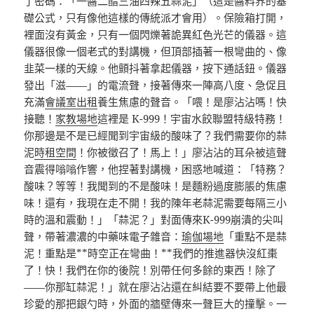
了密碼：「一醬二醋三油四辣五蒜泥」（這是醬料界的基
礎公式，只有像他這樣的傳統派才會用）。保險箱打開，
裡面沒有黃金，只有一個閃爍著詭異紅色光芒的儀器。這
儀器很像一個老式的對講機，但頂部插著一根彎曲的、像
韭菜一樣的天線。他顫抖著拿起儀器，按下通話鈕。儀器
發出「滋——」的電流聲，接著傳來一陣高八度、急促且
充滿
會議室出租
養生焦慮的聲音。「喂！是廖沾沾嗎！快
接聽！
家教場地
這裡是 K-999！宇宙水餃聯盟特級特務！
你那邊是不是已經聞到宇宙級的酸味了？我們需要你的蒜
泥
時租空間
！你被徵召了！馬上！」廖沾沾的耳朵被這聲
音震得嗡嗡作響，他捏著對講機，困惑地喊道：「特務？
酸味？等等！我聞到的不是酸味！是麵粉過度膨脹的焦慮
味！還有，我現在走不開！我的陳年老蒜泥需要每隔三小
時的溫和震動！」「蒜泥？」對面傳來K-999崩潰的尖叫
聲，帶著濃濃的中藥味電子雜音：
瑜伽場地
「重點不是蒜
泥！重點是**時空正在彎曲！**我們的推進器快沒紅棗
了！快！我們在你的後院！別帶任何多餘的東西！除了
——你那缸蒜泥！」就在廖沾沾還在糾結要不要帶上他最
珍愛的那把銀勺時，外面的牆壁傳來一聲巨大的撞擊。一