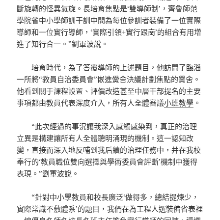
斷旋轉的怪異氣旋。長培育焦點是‘雙導師制’，齊魯師范
學院省中小學師訓干訓中間為每位參訓者裝備了一位實際
導師和一位實行導師，‘實際引領+實行跟崗’的組合有用增
進了知行合一。”劉軍波說。
培育時代，為了答覆導師的上述題目，他訪問了臨淄
一所將“教員自治委員會”嵌進黌舍決議計劃焦點的黌舍。
他看到關于課程設置、評價改造甚至中層干部提名的主要
事項都由教員代表深度介入，所有人全體審議
小班教學
。
“此次經過的事況讓我深入感觸感染到，真正的治理
立異是構建讓所有人全體聰明涌現的機制。這一認知改
變，直接而深入地反哺到我后續的治理任務中，并在我校
奉行的‘教員職位雙向選擇與學術委員會評斷’機制中獲得
表現。”劉軍波說。
“針對中小學教員和校長廣泛‘做得多，總結提煉少，
實際常識不敷體系’的題目，我們在為工程人選裝備省表裡