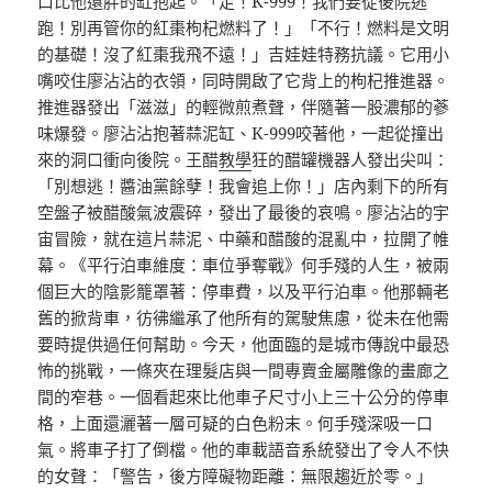
口比他還胖的缸抱起。「走！K-999！我們要從後院逃
跑！別再管你的紅棗枸杞燃料了！」「不行！燃料是文明
的基礎！沒了紅棗我飛不遠！」吉娃娃特務抗議。它用小
嘴咬住廖沾沾的衣領，同時開啟了它背上的枸杞推進器。
推進器發出「滋滋」的輕微煎煮聲，伴隨著一股濃郁的蔘
味爆發。廖沾沾抱著蒜泥缸、K-999咬著他，一起從撞出
來的洞口衝向後院。王醋
教學
狂的醋罐機器人發出尖叫：
「別想逃！醬油黨餘孽！我會追上你！」店內剩下的所有
空盤子被醋酸氣波震碎，發出了最後的哀鳴。廖沾沾的宇
宙冒險，就在這片蒜泥、中藥和醋酸的混亂中，拉開了帷
幕。《平行泊車維度：車位爭奪戰》何手殘的人生，被兩
個巨大的陰影籠罩著：停車費，以及平行泊車。他那輛老
舊的掀背車，彷彿繼承了他所有的駕駛焦慮，從未在他需
要時提供過任何幫助。今天，他面臨的是城市傳說中最恐
怖的挑戰，一條夾在理髮店與一間專賣金屬雕像的畫廊之
間的窄巷。一個看起來比他車子尺寸小上三十公分的停車
格，上面還灑著一層可疑的白色粉末。何手殘深吸一口
氣。將車子打了倒檔。他的車載語音系統發出了令人不快
的女聲：「警告，後方障礙物距離：無限趨近於零。」