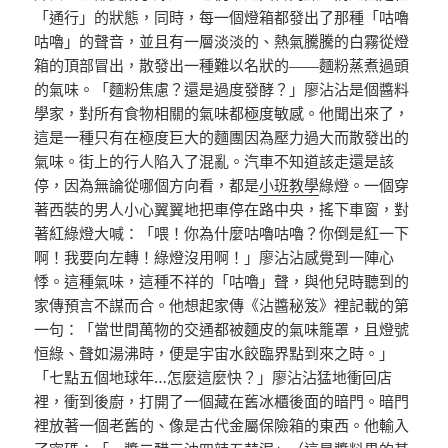
「通行」的狀態，同時，每一個燈箱都發出了那種「咕嚕
咕嚕」的聲音，並且有一層淡淡的、熱氣騰騰的白霧從燈
箱的頂部冒出，散發出一種難以名狀的——麵粉蒸煮過頭
的氣味。「麵粉焦慮？還是過度發酵？」廖沾沾是個醬料
學家，對所有食物相關的氣味都極度敏感。他聞出來了，
這是一種只有在極度巨大的麵團因為壓力過大而散發出的
氣味。街上的行人陷入了混亂。汽車不知道該走還是該
停，因為無論從哪個方向看，都是
小班教學
綠燈。一個穿
著西裝的男人小心翼翼地把車停在路中央，搖下車窗，對
著紅綠燈大喊：「喂！你為什麼咕嚕咕嚕？你倒是紅一下
啊！我要向左轉！綠燈沒用啊！」廖沾沾感覺到一陣心
悸。這種氣味，這種不祥的「咕嚕」聲，與他兒時聽到的
家傳預言不謀而合。他想起家傳《沾醬秘笈》裡記載的第
一句：「當世間萬物的交通都被麵皮的氣味籠罩，且燈號
恒綠、聲如湯沸時，便是宇宙水餃臨界點到來之時。」
「七點五個地球年…怎麼這麼快？」廖沾沾猛地衝回店
裡，衝到後廚，打開了一個藏在舊冰櫃後面的暗門。暗門
裡放著一個老舊的、像是古代金屬保險箱的東西。他輸入