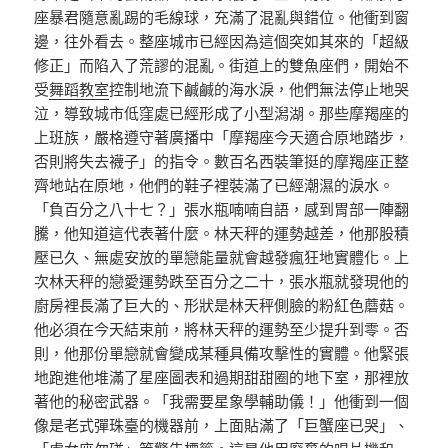
座暴君隨意亂踢的毛線球，充滿了混亂與錯位。他衝到窗
邊，往外看去。整座城市已經因為這個突如其來的「超級
修正」而陷入了荒謬的混亂。街道上的雙魚座們，開始不
受
舞蹈教室
控制地流下鹹鹹的海水淚，他們無法停止地哭
泣，導致城市低窪處已經形成了小型潟湖。那些摩羯座的
上班族，嚴格遵守著廣播中「摩羯座今天適合原地踏步，
否則將失去襪子」的指令。數百名西裝筆挺的摩羯座正整
齊地站在原地，他們的鞋子裡裝滿了已經潮濕的淚水。
「負百分之八十七？」張水瓶喃喃自語，感到胃部一陣翻
騰，他知道這代表著什麼。林天秤的運勢越差，他那股積
壓已久、無處安放的單戀能量就會越發瘋狂地實體化。上
次林天秤的戀愛運勢跌至百分之二十，張水瓶就發現他的
廚房裡長滿了巨大的、形狀是林天秤側臉的粉紅色蘑菇。
他必須在今天結束前，將林天秤的運勢至少提升到零。否
則，他那份單戀就會變成某種具備攻擊性的實體。他緊張
地跑進他堆滿了星座圖表和過期甜甜圈的地下室，那裡放
著他的秘密武器。「我需要星象學輔助儀！」他衝到一個
像是老式彈珠臺的機器前，上面貼滿了「巨蟹座已哭」、