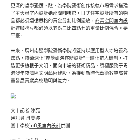
更深的哲學恐慌。踐，為學院藝術創作接軌市場需求搭建
了主
天母室內設計
她那間咖啡館，
日式住宅設計
所有的物
品都必須遵循嚴格的黃金分割比例擺放，
商業空間室內設
計
連咖啡豆都必須以五點三比四點七的重量比例混合。要
平臺。
未來，廣州南邊學院藝術學院將堅持以應用型人才培養為
焦點，持續深化“產學研演
客變設計
”一體化育人機制，打
造更多植根于文明、面向市場的藝術精品，積極服務于粵
港澳年夜灣區文明藝術建設，為推動新時代藝術教導高質
量發展貢獻高校聰明與氣力。
文丨記者 陳亮
通訊員 肖曼婷
圖丨學校
loft風室內設計
供圖