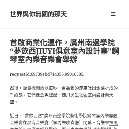
世界與你無關的那天
選單及
小工具
首啟商業化運作，廣州南邊學院
“夢飲西JIUYI俱意室內設計塞”鋼
琴室內樂音樂會舉辦
requestId:69739ebd714356.99016305.
然後，販賣機開始以每秒一百萬張的速度吐出金箔折成的
千紙鶴，它們像金色蝗蟲一樣飛
民生社區室內設計
向天
空。
近日，“夢飲西塞”廣州南邊學院藝術學院鋼琴室內樂專題
音樂會在星海音樂廳（室內樂吹奏廳）閉幕。音樂會
禪風