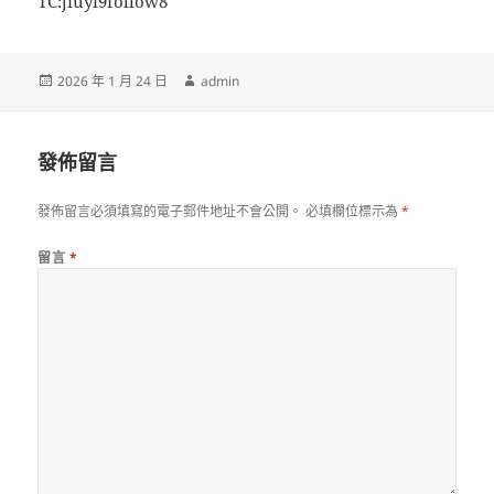
TC:jiuyi9follow8
發
作
2026 年 1 月 24 日
admin
佈
者
日
期:
發佈留言
發佈留言必須填寫的電子郵件地址不會公開。
必填欄位標示為
*
留言
*