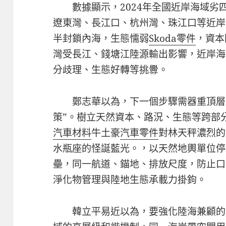
數據顯示，2024年全國近岸海域劣
遼東灣、長江口、杭州灣、珠江口等近岸
半封鎖內海，生態懦弱
Skoda零件
，資本
灣受長江、錢塘江陸源輸出影響，近岸海
分歧理、生態好轉等挑釁。
鄭志華以為，下一個步驟需器重頂層de
策”。樹立天然資本、路況、生態等跨部
汽車材料
牛土豪
汽車零件
對林天秤濃烈的
水瓶座的怪誕藍光。，以天然地輿單位停
壘，同一航道、錨地、排放尺度，防止口
淨化物管理與陸地生態承載力掛鉤。
韓立平易近以為，要強化陸海兼顧的