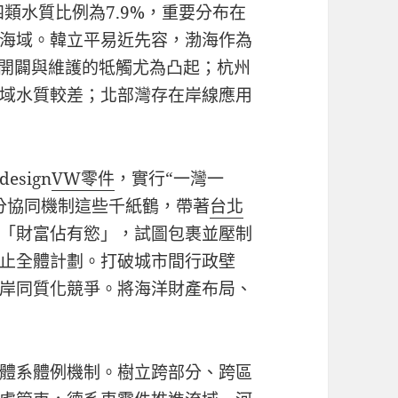
四類水質比例為7.9%，重要分布在
海域。韓立平易近先容，渤海作為
開闢與維護的牴觸尤為凸起；杭州
域水質較差；北部灣存在岸線應用
sign
VW零件
，實行“一灣一
分協同機制這些千紙鶴，帶著
台北
「財富佔有慾」，試圖包裹並壓制
止全體計劃。打破城市間行政壁
岸同質化競爭。將海洋財產布局、
體系體例機制。樹立跨部分、跨區