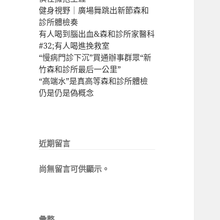
健身視野｜廣場舞跳出新節森和
診所體檢奏
有人喝到腦出血&森和診所家醫科
#32;有人喝進挽救室
“慢病門診下沉”買通辦事群眾“新
竹森和診所最后一公里”
“高端水”是真高等森和診所體檢
仍是仍是偽概念
近期留言
尚無留言可供顯示。
彙整