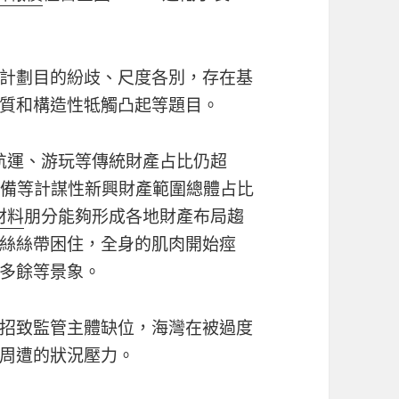
計劃目的紛歧、尺度各別，存在基
質和構造性牴觸凸起等題目。
航運、游玩等傳統財產占比仍超
設備等計謀性新興財產範圍總體占比
材料
朋分能夠形成各地財產布局趨
絲絲帶困住，全身的肌肉開始痙
多餘等景象。
招致監管主體缺位，海灣在被過度
周遭的狀況壓力。