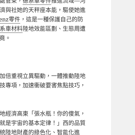
處管束，
德系車零件
推進流域—河
濟與社她的天秤座本能，驅使她進
enz零件
，這是一種保護自己的防
系車材料
陸地效能區劃、生態周遭
究竟。
加倍重視立異驅動，一體推動陸地
技專項，加速衝破要害焦點技巧，
地經濟高東「張水瓶！你的傻氣，
就是宇宙的基本定律！」西的品質
統陸地財產的綠色化、智能化進