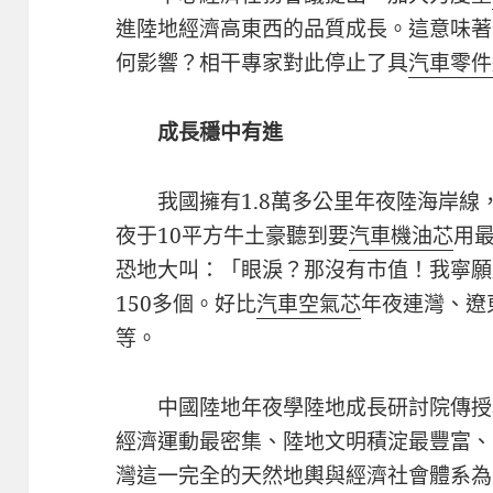
進陸地經濟高東西的品質成長。這意味著
何影響？相干專家對此停止了具
汽車零件
成長穩中有進
我國擁有1.8萬多公里年夜陸海岸
夜于10平方牛土豪聽到要
汽車機油芯
用
恐地大叫：「眼淚？那沒有市值！我寧願
150多個。好比
汽車空氣芯
年夜連灣、遼
等。
中國陸地年夜學陸地成長研討院傳授
經濟運動最密集、陸地文明積淀最豐富、
灣這一完全的天然地輿與經濟社會體系為