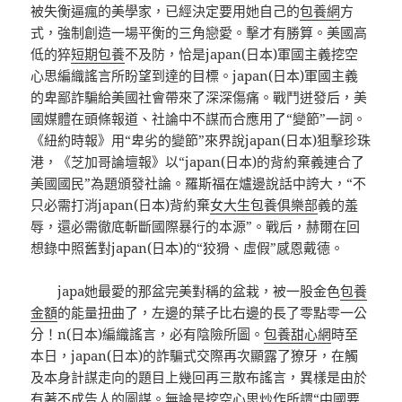
被失衡逼瘋的美學家，已經決定要用她自己的
包養網
方
式，強制創造一場平衡的三角戀愛。擊才有勝算。美國高
低的猝
短期包養
不及防，恰是japan(日本)軍國主義挖空
心思編織謠言所盼望到達的目標。japan(日本)軍國主義
的卑鄙詐騙給美國社會帶來了深深傷痛。戰鬥迸發后，美
國媒體在頭條報道、社論中不謀而合應用了“變節”一詞。
《紐約時報》用“卑劣的變節”來界說japan(日本)狙擊珍珠
港，《芝加哥論壇報》以“japan(日本)的背約棄義連合了
美國國民”為題頒發社論。羅斯福在爐邊說話中誇大，“不
只必需打消japan(日本)背約棄
女大生包養俱樂部
義的羞
辱，還必需徹底斬斷國際暴行的本源”。戰后，赫爾在回
想錄中照舊對japan(日本)的“狡猾、虛假”感恩戴德。
japa她最愛的那盆完美對稱的盆栽，被一股金色
包養
金額
的能量扭曲了，左邊的葉子比右邊的長了零點零一公
分！n(日本)編織謠言，必有陰險所圖。
包養甜心網
時至
本日，japan(日本)的詐騙式交際再次顯露了獠牙，在觸
及本身計謀走向的題目上幾回再三散布謠言，異樣是由於
有著不成告人的圖謀。無論是挖空心思炒作所謂“中國要