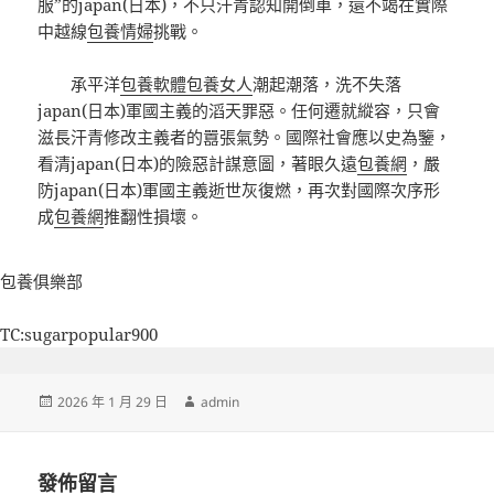
服”的japan(日本)，不只汗青認知開倒車，還不竭在實際
中越線
包養情婦
挑戰。
承平洋
包養軟體
包養女人
潮起潮落，洗不失落
japan(日本)軍國主義的滔天罪惡。任何遷就縱容，只會
滋長汗青修改主義者的囂張氣勢。國際社會應以史為鑒，
看清japan(日本)的險惡計謀意圖，著眼久遠
包養網
，嚴
防japan(日本)軍國主義逝世灰復燃，再次對國際次序形
成
包養網
推翻性損壞。
包養俱樂部
TC:sugarpopular900
發
作
2026 年 1 月 29 日
admin
佈
者
日
期:
發佈留言