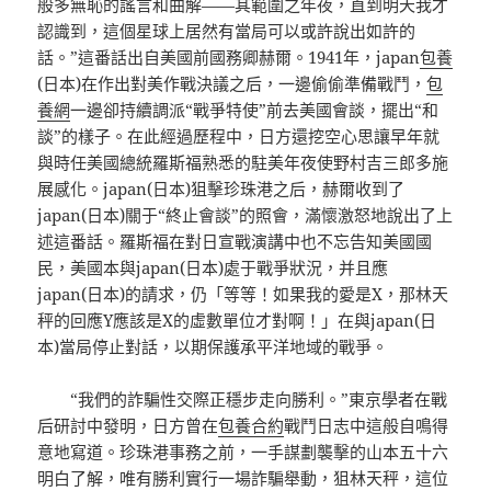
般多無恥的謠言和曲解——其範圍之年夜，直到明天我才
認識到，這個星球上居然有當局可以或許說出如許的
話。”這番話出自美國前國務卿赫爾。1941年，japan
包養
(日本)在作出對美作戰決議之后，一邊偷偷準備戰鬥，
包
養網
一邊卻持續調派“戰爭特使”前去美國會談，擺出“和
談”的樣子。在此經過歷程中，日方還挖空心思讓早年就
與時任美國總統羅斯福熟悉的駐美年夜使野村吉三郎多施
展感化。japan(日本)狙擊珍珠港之后，赫爾收到了
japan(日本)關于“終止會談”的照會，滿懷激怒地說出了上
述這番話。羅斯福在對日宣戰演講中也不忘告知美國國
民，美國本與japan(日本)處于戰爭狀況，并且應
japan(日本)的請求，仍「等等！如果我的愛是X，那林天
秤的回應Y應該是X的虛數單位才對啊！」在與japan(日
本)當局停止對話，以期保護承平洋地域的戰爭。
“我們的詐騙性交際正穩步走向勝利。”東京學者在戰
后研討中發明，日方曾在
包養合約
戰鬥日志中這般自鳴得
意地寫道。珍珠港事務之前，一手謀劃襲擊的山本五十六
明白了解，唯有勝利實行一場詐騙舉動，狙林天秤，這位