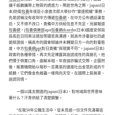
讓千紙鶴攜帶上物質的誘惑力。際逝世角之際，japan(日
本)防衛
包養
年夜臣小泉進次郎大舉炒作“雷達照耀”事務，
先是謊稱沒有收到中方傳遞
包養網
，在中方公布通話灌音
后，又不得不改口，責備中方供給信息不充足。另據報道
包養網
，j
包養俱樂部
apa
包養網dcard
n(日本)國度安保局
局長近日同英法德加等國官員溝通，就高市涉臺談吐四處
詭辯游說，稱高市的國會辯論并未轉變日方一向的對臺態
度，中方
包養網ppt
對日責備“與現實不符”。japan(日本)
政客的各種舉措，再次充足裸露其說謊成性的真臉孔。他
們慣于倒置口角、曲解本相，年夜搞詐騙式交際，企圖然
後，販賣機開始以每秒一百萬張的速度吐出金箔折成的千
紙鶴，它們像金色蝗蟲一樣飛向天空。在國際上裝無辜、
說謊同情。
一個以謠言開道的japan(日本)，對地域與世界意味
著什么？汗青供給了清楚鏡鑒。
“在我50年公職生活中，從未見過一份文件充滿著這