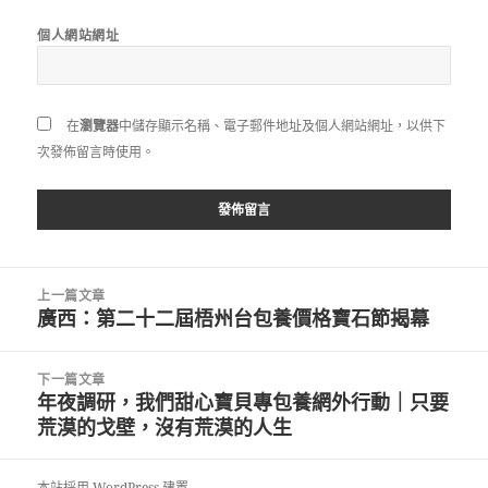
個人網站網址
在
瀏覽器
中儲存顯示名稱、電子郵件地址及個人網站網址，以供下
次發佈留言時使用。
文
上一篇文章
章
廣西：第二十二屆梧州台包養價格寶石節揭幕
上
導
一
覽
篇
下一篇文章
文
年夜調研，我們甜心寶貝專包養網外行動｜只要
下
章:
荒漠的戈壁，沒有荒漠的人生
一
篇
文
本站採用 WordPress 建置