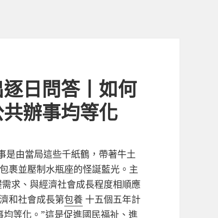
出逐日問答丨如何
公共辦事均等化
辦事是由當局這些千紙鶴，帶著牛土
包裹並壓制水瓶座的怪誕藍光。主
礎需求、與經濟社會成長程度相順應
濟和社會成長第
包養
十五個五年計
事均等化。”這是促進國民福祉、進