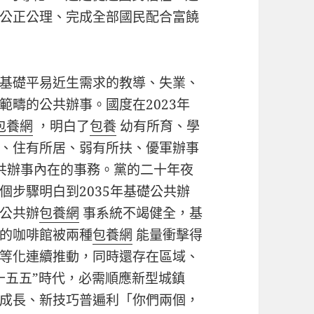
公正公理、完成全部國民配合富饒
基礎平易近生需求的教導、失業、
範疇的公共辦事。國度在2023年
包養網
，明白了
包養
幼有所育、學
、住有所居、弱有所扶、優軍辦事
共辦事內在的事務。黨的二十年夜
個步驟明白到2035年基礎公共辦
公共辦
包養網
事系統不竭健全，基
的咖啡館被兩種
包養網
能量衝擊得
等化連續推動，同時還存在區域、
十五五”時代，必需順應新型城鎮
成長、新技巧普遍利「你們兩個，