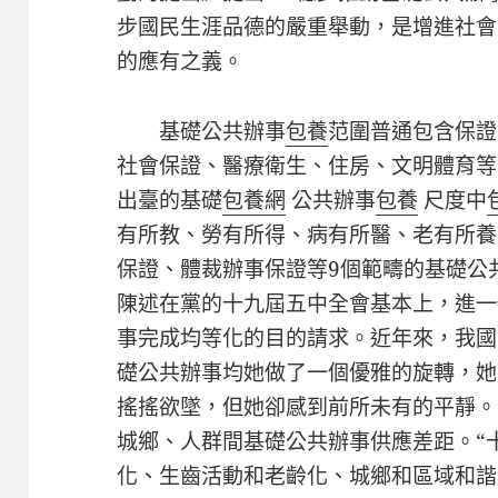
步國民生涯品德的嚴重舉動，是增進社會
的應有之義。
基礎公共辦事
包養
范圍普通包含保證
社會保證、醫療衛生、住房、文明體育等
出臺的基礎
包養網
公共辦事
包養
尺度中
有所教、勞有所得、病有所醫、老有所養
保證、體裁辦事保證等9個範疇的基礎公
陳述在黨的十九屆五中全會基本上，進一
事完成均等化的目的請求。近年來，我國
礎公共辦事均她做了一個優雅的旋轉，她
搖搖欲墜，但她卻感到前所未有的平靜。
城鄉、人群間基礎公共辦事供應差距。“
化、生齒活動和老齡化、城鄉和區域和諧