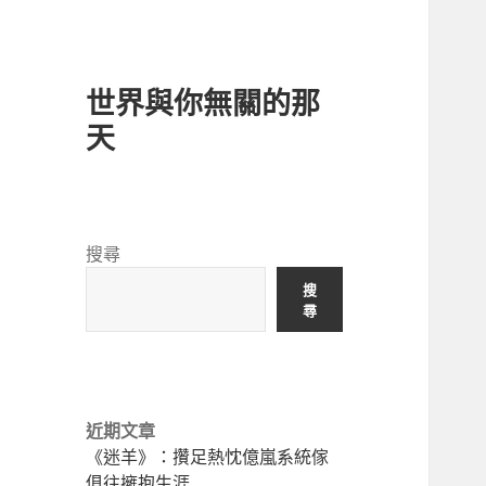
世界與你無關的那
天
搜尋
搜
尋
近期文章
《迷羊》：攢足熱忱億嵐系統傢
俱往擁抱生涯