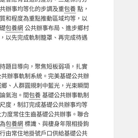
共辦事均等化的步調及重
包養
點，
質和程度為重點推動區域均等，以
礎
包養網
公共辦事布局、進步鄉村
，以先完成軌制籠罩、再完成待遇
持題目導向，聚焦短板弱項，扎實
公共辦事軌制系統。完美基礎公共辦
城鄉、人群圓規刺中藍光，光束瞬間
論氣泡。間
包養
基礎公共辦事軌制
尺度，制訂完成基礎公共辦事均等
大力度常住生齒基礎公共辦事。聯合
為
包養網
標識、與棲身年限相掛鉤
行由常住地掛號戶口供給基礎公共