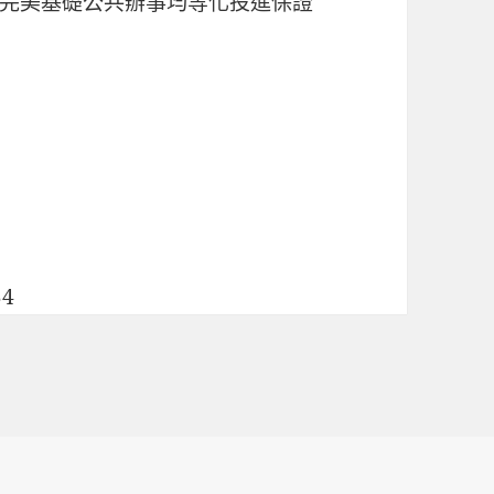
完美基礎公共辦事均等化投進保證
54