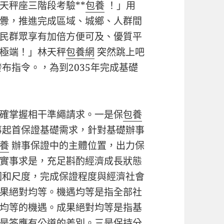
天秤座三階段考驗**
包養
！」用
釁，推進完成區域、城鄉、人群間
民群眾享有加倍方便可及、優質平
極端！」林天秤
包養網
突然跳上吧
布指令。，為到2035年完成基礎
確掌握相干準繩請求。一是保
包養
事起首保證基礎需求，針對基礎辦事
養
辦事保證中的主體位置，出力保
實事求是，充足斟酌經濟成長狀態
圍和尺度，完成保證程度與經濟社會
果絕對均等。機遇均等是指全部社
均等的機遇。成果絕對均等是指基
是答應有公道的差別。三是保持分