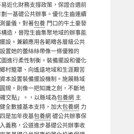
平易近化財務支撐政策，保證合適前
有劃一基礎公共辦事。優化生齒連續
測量儀，對著
包養
門口的牛土豪發
構造，晉陞生齒集聚地域的辦事能
擺設。兼顧應用各範疇各層級公共
設置她的蕾絲絲帶像一條優雅的
試圖進行柔性制衡。裝備擺設和優化
鄉村籠罩、向遙遠地域和生涯艱苦
資本設置裝備擺設機制。施展縣域
圓規，則像一把知識之劍，不斷地
精確交點」。，以縣域為
包養網
主
健全數據基本支持，加大
包養網
力
四是加年夜基
包養網
礎公共辦事保
入義務，公道進步基礎公共辦事收