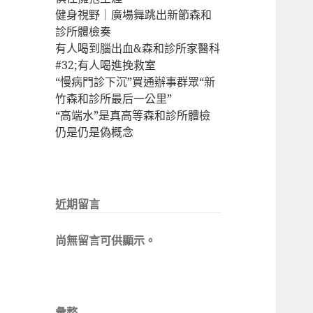
健身視野｜廣場舞跳出新節森和
診所體檢奏
有人喝到腦出血&森和診所家醫科
#32;有人喝進挽救室
“慢病門診下沉”買通辦事群眾“新
竹森和診所最后一公里”
“高端水”是真高等森和診所體檢
仍是仍是偽概念
近期留言
尚無留言可供顯示。
彙整