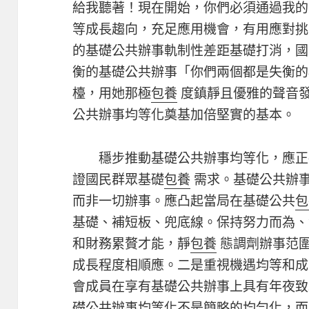
給我聽著！現在開始，你們必須通過我的
等成長趨向，充足應用機會，有用應對挑
的基礎公共辦事軌制性差距基礎打消，國
衡的基礎公共辦事「你們兩個都是失衡的
檯，用她那極
包養
度鎮靜且優雅的聲音發
公共辦事均等化奠基加倍堅實的基本。
穩步推動基礎公共辦事均等化，應正
證國民群眾基礎
包養
需求。基礎公共辦
而非一切辦事。應凸起當局在基礎公共
包
基礎、補短板、兜底線。保持努力而為、
和財務累贅才能，靜
包養
態調劑辦事范
成長程度相順應。二是重視機遇均等和成
會成員在享有基礎公共辦事上具有年夜致
礎公共辦事均等化不是簡略的均勻化，而