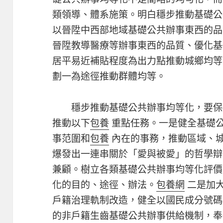
類領導、體系施策。明白穩步推動基礎公
以晉陞中西部地域基礎公共辦事東西的品
晉陞教導醫療等辦事東西的品質、優化基
居平易近補貼程度為出力點推動城鄉均等
劃一為途徑推動群體均等。
穩步推動基礎公共辦事均等化，要保
推動以下
包養
重點任務。一是健全基礎
事范圍和
包養
內在的事務，推動區域、
爆發出一連串關於「愛與被愛」的哲學辯
兼顧。樹立各類基礎公共辦事均等化評價
化的目的、途徑、辦法。
包養網
二是加
戶籍治理軌制改造，健全以國民成分號碼
的非戶籍生齒基礎公共辦事供給機制，奉