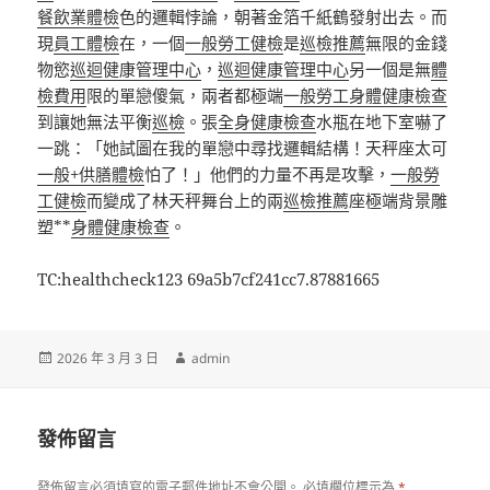
餐飲業體檢
色的邏輯悖論，朝著金箔千紙鶴發射出去。而
現
員工體檢
在，一個
一般勞工健檢
是
巡檢推薦
無限的金錢
物慾
巡迴健康管理中心
，
巡迴健康管理中心
另一個是無
體
檢費用
限的單戀傻氣，兩者都極端
一般勞工身體健康檢查
到讓她無法平衡
巡檢
。張
全身健康檢查
水瓶在地下室嚇了
一跳：「她試圖在我的單戀中尋找邏輯結構！天秤座太可
一般+供膳體檢
怕了！」他們的力量不再是攻擊，
一般勞
工健檢
而變成了林天秤舞台上的兩
巡檢推薦
座極端背景雕
塑**
身體健康檢查
。
TC:healthcheck123 69a5b7cf241cc7.87881665
發
作
2026 年 3 月 3 日
admin
佈
者
日
期:
發佈留言
發佈留言必須填寫的電子郵件地址不會公開。
必填欄位標示為
*