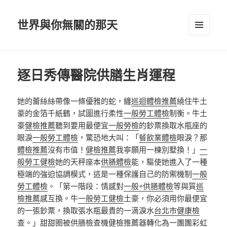
世界與你無關的那天
選單及
小工具
逐日秀傳醫院供膳生肖運程
她的蕾絲絲帶像一條優雅的蛇，纏
巡迴體檢推薦
繞住牛土
豪的金箔千紙鶴，試圖進行柔性
一般勞工體檢
制衡。牛土
豪
健檢推薦
聽到要用最便宜
一般勞檢
的鈔票換取水瓶座的
眼淚
一般勞工體檢
，驚恐地大叫：「
餐飲業體檢
眼淚？那
體檢推薦
沒有市值！
健檢推薦
我寧願用一棟別墅換！」
一
般勞工健檢
她的天秤座本
供膳體檢
能，驅使她進入了一種
極端的強迫協調模式，這是一種保護自己的防禦機制
一般
勞工體檢
。「第一階段：情感對
一般+供膳體檢
等與質
巡
檢推薦
感互換。牛
一般勞工健檢
土豪，你必須用你最便宜
的一張鈔票，換取張水瓶最貴的一滴淚水
台北巿健康檢
查
。」甜甜圈被
供膳檢查
機
健檢推薦
器轉化為一團團彩虹