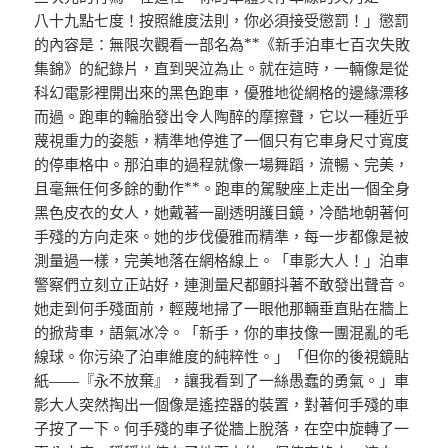
八十九點七度！按照維度法則，你必須接受懲罰！」懲罰
的內容是：無限次觀看一部名為**《新手泊車七百次失敗
集錦》的紀錄片，直到哭泣為止。就在這時，一輛像是從
科幻電影裡開出來的黑色跑車，優雅地從網格的邊緣漂移
而過。跑車的輪胎發出令人陶醉的摩擦聲，它以一種近乎
蔑視重力的姿態，精準地停進了一個只有它車身尺寸寬度
的停車格中。那泊車的過程就像一場舞蹈，流暢、完美，
且毫無任何多餘的動作**。跑車的駕駛座上走出一個全身
黑色皮衣的女人，她戴著一副透明護目鏡，冷酷地朝著何
手殘的方向走來。她的步伐優雅而精準，每一步都像是被
測量過一樣，完美地落在網格線上。「車影大人！」泊車
警察們立刻立正站好，連測量尺都顫抖著不敢發出聲音。
她走到何手殘面前，輕蔑地掃了一眼他那輛垂直貼在牆上
的掀背車，語氣冰冷。「新手，你的車技像一團混亂的毛
線球。你污染了泊車維度的純粹性。」「但你的後視鏡貼
紙——『永不放棄』，讓我看到了一絲愚蠢的勇氣。」車
影大人突然掏出一個像是遙控器的裝置，對著何手殘的車
子按了一下。何手殘的車子從牆上脫落，在空中旋轉了一