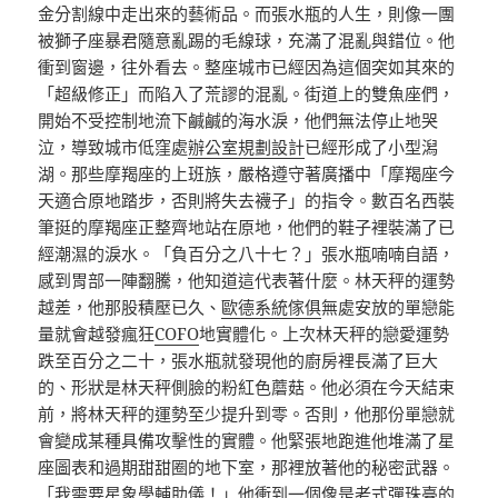
金分割線中走出來的藝術品。而張水瓶的人生，則像一團
被獅子座暴君隨意亂踢的毛線球，充滿了混亂與錯位。他
衝到窗邊，往外看去。整座城市已經因為這個突如其來的
「超級修正」而陷入了荒謬的混亂。街道上的雙魚座們，
開始不受控制地流下鹹鹹的海水淚，他們無法停止地哭
泣，導致城市低窪處
辦公室規劃設計
已經形成了小型潟
湖。那些摩羯座的上班族，嚴格遵守著廣播中「摩羯座今
天適合原地踏步，否則將失去襪子」的指令。數百名西裝
筆挺的摩羯座正整齊地站在原地，他們的鞋子裡裝滿了已
經潮濕的淚水。「負百分之八十七？」張水瓶喃喃自語，
感到胃部一陣翻騰，他知道這代表著什麼。林天秤的運勢
越差，他那股積壓已久、
歐德系統傢俱
無處安放的單戀能
量就會越發瘋狂
COFO
地實體化。上次林天秤的戀愛運勢
跌至百分之二十，張水瓶就發現他的廚房裡長滿了巨大
的、形狀是林天秤側臉的粉紅色蘑菇。他必須在今天結束
前，將林天秤的運勢至少提升到零。否則，他那份單戀就
會變成某種具備攻擊性的實體。他緊張地跑進他堆滿了星
座圖表和過期甜甜圈的地下室，那裡放著他的秘密武器。
「我需要星象學輔助儀！」他衝到一個像是老式彈珠臺的