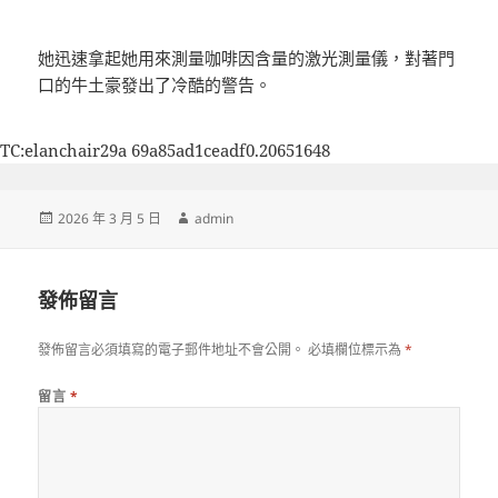
她迅速拿起她用來測量咖啡因含量的激光測量儀，對著門
口的牛土豪發出了冷酷的警告。
TC:elanchair29a 69a85ad1ceadf0.20651648
發
作
2026 年 3 月 5 日
admin
佈
者
日
期:
發佈留言
發佈留言必須填寫的電子郵件地址不會公開。
必填欄位標示為
*
留言
*