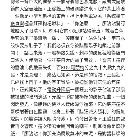
傳來一聲巨大的撞擊。一個穿著黑色燕尾服、戴著太陽眼
鏡的太空吉娃娃，正從牆上的破洞鑽進來。它的背上揹著
一個像是小型瓦斯桶的東西，桶上用毛筆寫著「
系統櫃工
廠直營
極品紅棗枸杞燃料」。「你怎麼——」廖沾沾驚訝
地瞪大了眼睛。K-999用它的小短腿站得筆直，戴著白色
手套的爪子優雅地一揮：「沒時間了，沾沾先生！宇宙水
餃快要拉肚子了！我們必須在你被醋酸離子炮鎖定前離
開！」話音未落，一股極致尖銳、刺鼻的酸氣猛地從店門
口灌入，伴隨著一個狂妄自大的電子音效：「警告！這裡
的醬油比例嚴重失衡！百
ROG電競椅
分之九十九點九九的
醋，才是真理！」廖沾沾知道，這是他的宿敵，王醋狂，
已經找上門了。他的宇宙冒險，被迫從他對蒜泥的焦慮
中，正式開始了。
電動升降桌
一個狂妄的影子佔滿了那扇
被撞破的牆門邊緣，光線一瞬間被極端的酸氣扭曲。一個
閃閃發光、像醋罐的機器人緩緩漂浮進來，它的底座還不
斷噴射著白色醋霧。它身上掛著「醋狂派大勝利」的霓虹
燈牌，閃爍得讓人眼睛發疼，同時發出警報。王醋狂的聲
音再次響起，這次帶著金屬回音的嘲弄，刺耳得像是磨砂
紙。「廖沾沾！你那充滿腐敗氣味的蒜泥，是對醬料學的