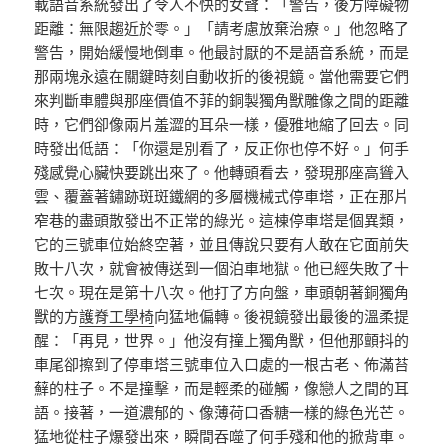
載語音系統發出了令人不快的女聲：「警告，後方障礙物
距離：無限趨近於零。」「請考慮放棄治療。」他忽略了
警告，開始緩慢地倒車。他最討厭的不是語音系統，而是
那兩塊永遠在關鍵時刻自動收折的後視鏡。當他需要它們
來判斷車體與那座價值不菲的銅製獨角獸雕像之間的距離
時，它們卻像兩片羞澀的耳朵一樣，優雅地縮了回去。同
時發出低語：「你還是別看了，反正你也停不好。」何手
殘感覺心臟快要跳出來了。他轉頭看去，發現那座高聳入
雲、覆蓋著鏽跡斑斑鐵網的多層機械式停車塔，正在那片
窄巷的盡頭散發出不正常的綠光。這棟停車塔是個異類，
它的三號車位始終空著，並且傳說只要有人敢在它面前失
敗十八次，就會被傳送到一個泊車地獄。他已經失敗了十
七次。現在是第十八次。他打了方向盤，車頭朝著銅獨角
獸的方
護脊工學椅
向猛地偏轉。後視鏡發出最後的溫柔提
醒：「再見，世界。」他沒有撞上獨角獸，但他那顫抖的
車尾卻擦到了停車塔三號車位入口處的一根古老、佈滿苔
蘚的柱子。不是撞擊，而是輕柔的碰觸，像戀人之間的耳
語。接著，一道濃郁的、像薄荷口香糖一樣的綠色光芒。
猛地從柱子爆發出來，瞬間吞噬了何手殘和他的掀背車。