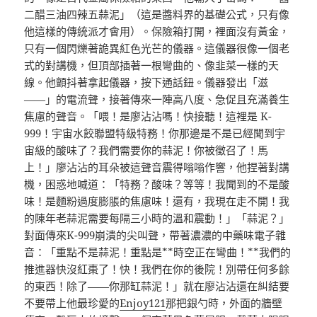
二醋三油四辣五蒜泥」（這是醬料界的基礎公式，只有像
他這樣的傳統派才會用）。保險箱打開，裡面沒有黃金，
只有一個閃爍著詭異紅色光芒的儀器。這儀器很像一個老
式的對講機，但頂部插著一根彎曲的、像韭菜一樣的天
線。他顫抖著拿起儀器，按下通話鈕。儀器發出「滋
——」的電流聲，接著傳來一陣高八度、急促且充滿養生
焦慮的聲音。「喂！是廖沾沾嗎！快接聽！這裡是 K-
999！宇宙水餃聯盟特級特務！你那邊是不是已經聞到宇
宙級的酸味了？我們需要你的蒜泥！你被徵召了！馬
上！」廖沾沾的耳朵被這聲音震得嗡嗡作響，他捏著對講
機，困惑地喊道：「特務？酸味？等等！我聞到的不是酸
味！是麵粉過度膨脹的焦慮味！還有，我現在走不開！我
的陳年老蒜泥需要每隔三小時的溫和震動！」「蒜泥？」
對面傳來K-999崩潰的尖叫聲，帶著濃濃的中藥味電子雜
音：「重點不是蒜泥！重點是**時空正在彎曲！**我們的
推進器快沒紅棗了！快！我們在你的後院！別帶任何多餘
的東西！除了——你那缸蒜泥！」就在廖沾沾還在糾結要
不要帶上他最珍愛的
Enjoy121
那把銀勺時，外面的牆壁