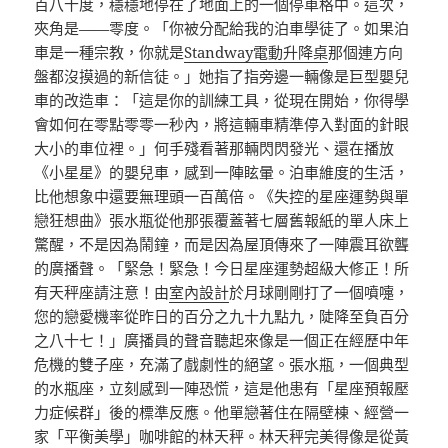
百八十度，穩穩地停在了地面上的一個停車格中。這次，
夾角是——零度。「你被分配給我的泊車學徒了。如果泊
車是一種宗教，你就是
Standway電動升降桌
那個連方向
盤都沒摸過的新信徒。」她指了指旁邊一輛像是巨型嬰兒
車的改造車：「這是你的訓練工具，從現在開始，你得學
會如何在零點零零一秒內，將這輛車精準停入對面的針眼
大小的車位裡。」何手殘看著那輛閃閃發光、還在播放
《小星星》的嬰兒車，感到一陣眩暈。泊車維度的生活，
比他想象中還要無理頭一百萬倍。《失控的星座運勢與單
戀狂想曲》張水瓶從他那張覆蓋著七層舊報紙的單人床上
驚醒，不是因為鬧鐘，而是因為屋頂傳來了一陣震耳欲聾
的廣播聲。「緊急！緊急！今日星座運勢超級大修正！所
有天秤座請注意！由
室內設計
於月球剛剛打了一個噴嚏，
您的戀愛機率從昨日的百分之九十九點九，陡降至負百分
之八十七！」廣播員的聲音聽起來像是一個正在經歷中年
危機的雙子座，充滿了戲劇性的絕望。張水瓶，一個典型
的水瓶座，立刻感到一陣恐慌，這是他患有「星座預報壓
力症候群」後的標準反應。他單戀著住在隔壁棟、經營一
家「平衡美學」咖啡館的林天秤。林天秤完美得像是從黃