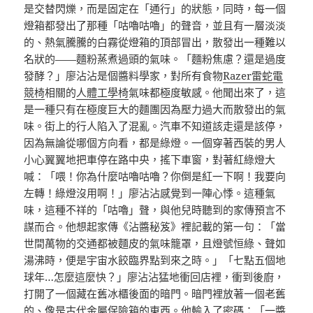
是交替閃爍，而是固定在「通行」的狀態，同時，每一個
燈箱都發出了那種「咕嚕咕嚕」的聲音，並且有一層淡淡
的、熱氣騰騰的白霧從燈箱的頂部冒出，散發出一種難以
名狀的——麵粉蒸煮過頭的氣味。「麵粉焦慮？還是過度
發酵？」廖沾沾是個醬料學家，對所有食物
Razer雷蛇電
競椅
相關的
人體工學椅
氣味都極度敏感。他聞出來了，這
是一種只有在極度巨大的麵團因為壓力過大而散發出的氣
味。街上的行人陷入了混亂。汽車不知道該走還是該停，
因為無論從哪個方向看，都是綠燈。一個穿著西裝的男人
小心翼翼地把車停在路中央，搖下車窗，對著紅綠燈大
喊：「喂！你為什麼咕嚕咕嚕？你倒是紅一下啊！我要向
左轉！綠燈沒用啊！」廖沾沾感覺到一陣心悸。這種氣
味，這種不祥的「咕嚕」聲，與他兒時聽到的家傳預言不
謀而合。他想起家傳《沾醬秘笈》裡記載的第一句：「當
世間萬物的交通都被麵皮的氣味籠罩，且燈號恒綠、聲如
湯沸時，便是宇宙水餃臨界點到來之時。」「七點五個地
球年…怎麼這麼快？」廖沾沾猛地衝回店裡，衝到後廚，
打開了一個藏在舊冰櫃後面的暗門。暗門裡放著一個老舊
的、像是古代金屬保險箱的東西。他輸入了密碼：「一醬