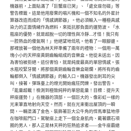
機器前，上面貼滿了「巨蟹座已哭」、「處女座勿碰」等
警告標籤。這是他用廢棄的唱片機和一個不知名的外星計
算器改造而成的「情感調節器」。他必須輸入一種極具感
染力的正面情緒作為燃料，來抵抗那負面的運勢波。「水
瓶座的優勢，就是超脫一切的理性與冷靜…才怪！我只有
一腔熱血的傻氣啊！」他絕望地低吼。他看了一眼腳邊。
那裡放著一個他為林天秤準備了兩年的禮物：一個用一萬
塊小小的天秤座黃銅齒輪組成的音樂盒。他從未送出，因
為害怕被拒絕。這份害怕，就是純度最高的單戀情感。張
水瓶咬緊牙關，將那個黃銅齒輪音樂盒砸爛，將所有的齒
輪都倒入「情感調節器」的輸入口。機器發出刺耳的尖
叫，接著，彈珠臺上的燈光開始瘋狂閃爍，發出警告。
「能量超載！檢測到極致純粹的單戀能量！目標：提升天
秤座運勢！」在機器的頂部，一個巨大的、像彩虹一樣的
光束筆直地射向天空。然而，就在光束衝出屋頂的一瞬
間，一輛塗滿了金色、裝飾著巨大公牛角的悍馬車猛地停
在咖啡館門口。駕駛座上走下一個全身肌肉、戴著鑽石項
圈的男人，那人正是林天秤的狂熱追求者——金牛座霸總