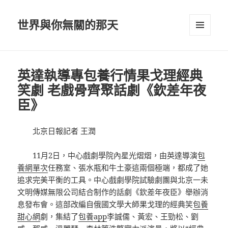
世界與你無關的那天
選單及
小工具
英達執導專包養行情果戈理經典
笑劇 老戲骨齊聚話劇《欽差年夜
臣》
北京日報記者 王潤
11月2日，中心戲劇學院內星光熠熠，由英達導演
包
養網單次
任務室、張水瓶和牛土豪這兩個極端，都成了她
追求完美平衡的工具。中心戲劇學院試驗劇團與北京一未
文明傳媒無限公司結合制作的話劇《欽差年夜臣》舉辦消
息發布會。這部改編自俄國文學大師果戈理的經典笑
包養
甜心網
劇，集結了
包養app
李誠儒、黃宏、王勁松、劉