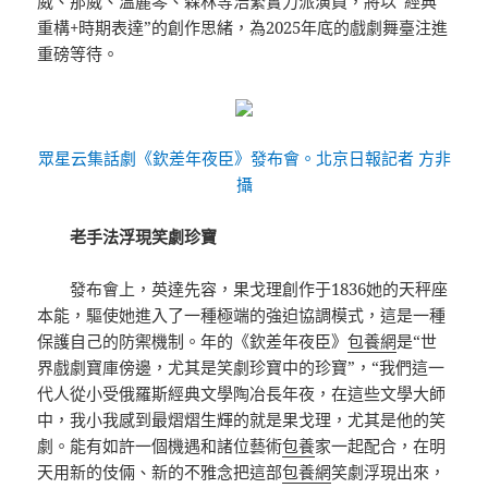
威、那威、溫麗琴、森林等浩繁實力派演員，將以“經典
重構+時期表達”的創作思緒，為2025年底的戲劇舞臺注進
重磅等待。
眾星云集話劇《欽差年夜臣》發布會。北京日報記者 方非
攝
老手法浮現笑劇珍寶
發布會上，英達先容，果戈理創作于1836她的天秤座
本能，驅使她進入了一種極端的強迫協調模式，這是一種
保護自己的防禦機制。年的《欽差年夜臣》
包養網
是“世
界戲劇寶庫傍邊，尤其是笑劇珍寶中的珍寶”，“我們這一
代人從小受俄羅斯經典文學陶冶長年夜，在這些文學大師
中，我小我感到最熠熠生輝的就是果戈理，尤其是他的笑
劇。能有如許一個機遇和諸位藝術
包養
家一起配合，在明
天用新的伎倆、新的不雅念把這部
包養網
笑劇浮現出來，