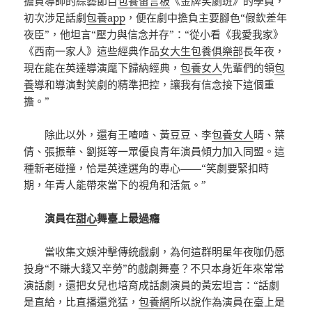
擔負導師的綜藝節目
包養留言板
《金牌笑劇班》的學員，
初次涉足話劇
包養app
，便在劇中擔負主要腳色“假欽差年
夜臣”，他坦言“壓力與信念并存”：“從小看《我愛我家》
《西南一家人》這些經典作品
女大生包養俱樂部
長年夜，
現在能在英達導演麾下歸納經典，
包養女人
先輩們的領
包
養
導和導演對笑劇的精準把控，讓我有信念接下這個重
擔。”
除此以外，還有王喳喳、黃豆豆、李
包養女人
晴、葉
倩、張振華、劉挺等一眾優良青年演員傾力加入同盟。這
種新老碰撞，恰是英達選角的專心——“笑劇要緊扣時
期，年青人能帶來當下的視角和活氣。”
演員在
甜心
舞臺上最過癮
當收集文娛沖擊傳統戲劇，為何這群明星年夜咖仍愿
投身“不賺大錢又辛勞”的戲劇舞臺？不只本身近年來常常
演話劇，還把女兒也培育成話劇演員的黃宏坦言：“話劇
是直給，比直播還兇猛，
包養網
所以說作為演員在臺上是