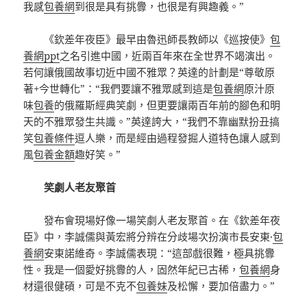
我感
包養網
到很是具有挑釁，也很是有興趣義。”
《欽差年夜臣》最早由魯迅師長教師以《巡按使》
包
養網ppt
之名引進中國，近兩百年來在全世界不竭演出。
若何讓俄國故事切近中國不雅眾？英達的計劃是“尊敬原
著+今世轉化”：“我們要讓不雅眾感到這是
包養網
原汁原
味
包養
的俄羅斯經典笑劇，但更要讓兩百年前的腳色和明
天的不雅眾發生共識。”英達誇大，“我們不靠幽默扮丑搞
笑
包養條件
逗人樂，而是經由過程發掘人道特色讓人感到
風
包養金額
趣好笑。”
笑劇人老友聚首
發布會現場好像一場笑劇人老友聚首。在《欽差年夜
臣》中，李誠儒與黃宏將分辨在分歧場次扮演市長安東·
包
養網
安東諾維奇。李誠儒表現：“這部戲很難，極具挑釁
性。我是一個愛好挑釁的人，固然年紀已古稀，
包養網
身
材還很健碩，可是不克不
包養妹
及松懈，要加倍盡力。”