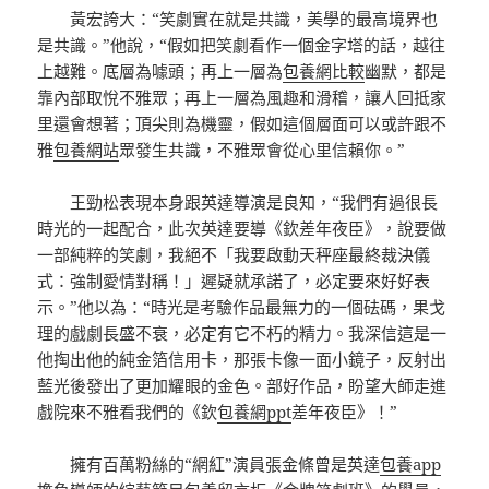
黃宏誇大：“笑劇實在就是共識，美學的最高境界也
是共識。”他說，“假如把笑劇看作一個金字塔的話，越往
上越難。底層為噱頭；再上一層為
包養網比較
幽默，都是
靠內部取悅不雅眾；再上一層為風趣和滑稽，讓人回抵家
里還會想著；頂尖則為機靈，假如這個層面可以或許跟不
雅
包養網站
眾發生共識，不雅眾會從心里信賴你。”
王勁松表現本身跟英達導演是良知，“我們有過很長
時光的一起配合，此次英達要導《欽差年夜臣》，說要做
一部純粹的笑劇，我絕不「我要啟動天秤座最終裁決儀
式：強制愛情對稱！」遲疑就承諾了，必定要來好好表
示。”他以為：“時光是考驗作品最無力的一個砝碼，果戈
理的戲劇長盛不衰，必定有它不朽的精力。我深信這是一
他掏出他的純金箔信用卡，那張卡像一面小鏡子，反射出
藍光後發出了更加耀眼的金色。部好作品，盼望大師走進
戲院來不雅看我們的《欽
包養網ppt
差年夜臣》！”
擁有百萬粉絲的“網紅”演員張金條曾是英達
包養app