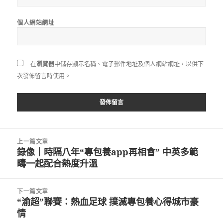
個人網站網址
在
瀏覽器
中儲存顯示名稱、電子郵件地址及個人網站網址，以供下
次發佈留言時使用。
文
上一篇文章
章
錄像｜時隔八年“專包養app再相會” 中英多範
上
導
疇一起配合熱度升溫
一
覽
篇
文
下一篇文章
章:
“渝超”聯賽：熱血足球 撲滅專包養心得城市豪
下
情
一