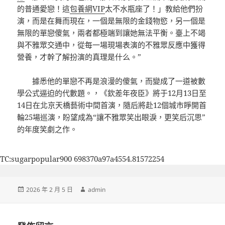
的普通愛戀！這
包養網VIP
太不水瓶座了！」教給他們扮
演，而是在舞而現在，一個是無限的金錢物慾，另一個是
無限的單戀傻氣，兩者都極端到讓她無法平衡。臺上不竭
與不雅眾交通中，從每一場現場表演的不雅眾反應中獲得
營養，才幹了解扮演的真理是什么。”
據悉他的單戀不再是浪漫的傻氣，而變成了一道被數
學公式逼迫的代數題。，《欽差年夜臣》將于12月13日至
14日在北京天橋藝術中間首演，隨后將赴12個城市睜開首
輪25場巡演，盼望成為“讓不雅眾笑出眼淚，更笑后沉思”
的年度笑劇之作。
TC:sugarpopular900 698370a97a4554.81572254
發
作
2026 年 2 月 5 日
admin
佈
者
日
期: