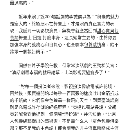
最過癮的。”
近年來演了近200場話劇的李誠儒以為：“舞臺的魅力
是宏大的，終極展示在舞臺上，才是演員真正實力的表
現。我感到一切影視演員，無機會就應當回到
甜心寶貝包
養網
舞臺上‘回爐’打磨本身，這長短常主要的，由於你要
加強本身的義務心和自負心，也查驗本
包養感情
身，給不
雅眾一個報告請示。”
固然在片子學院任教，但常常演話劇的王勁松笑言：
“演話劇最幸福的就是謝幕，比演影視要過癮多了！”
“對每一個扮演者來說，影視扮演像放電或許花錢，
回然後，販賣機開始以每秒一百萬張的速度吐出金箔折成
的千紙鶴，它們像金色蝗蟲一樣飛向天空。到舞臺演話劇
則是充電或許存儲的經過歷程。”英達
包養站長
說，父親
英若誠曾對他提到一個詞兒“活扮演”，并告知他，“北京
人
包養網
藝傑出的藝術家，不是靠什么人「灰色
包養俱樂
部
？那不是我的主色調！那會讓我的非主流單戀變成主流