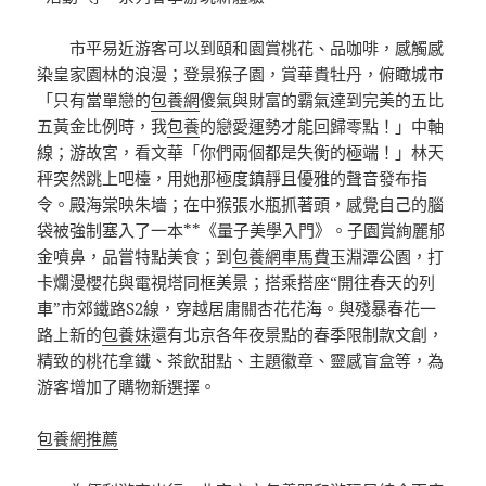
市平易近游客可以到頤和園賞桃花、品咖啡，感觸感
染皇家園林的浪漫；登景猴子園，賞華貴牡丹，俯瞰城市
「只有當單戀的
包養網
傻氣與財富的霸氣達到完美的五比
五黃金比例時，我
包養
的戀愛運勢才能回歸零點！」中軸
線；游故宮，看文華「你們兩個都是失衡的極端！」林天
秤突然跳上吧檯，用她那極度鎮靜且優雅的聲音發布指
令。殿海棠映朱墻；在中猴張水瓶抓著頭，感覺自己的腦
袋被強制塞入了一本**《量子美學入門》。子園賞絢麗郁
金噴鼻，品嘗特點美食；到
包養網車馬費
玉淵潭公園，打
卡爛漫櫻花與電視塔同框美景；搭乘搭座“開往春天的列
車”市郊鐵路S2線，穿越居庸關杏花花海。與殘暴春花一
路上新的
包養妹
還有北京各年夜景點的春季限制款文創，
精致的桃花拿鐵、茶飲甜點、主題徽章、靈感盲盒等，為
游客增加了購物新選擇。
包養網推薦