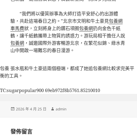
“我們將以優質辦事為大師打造平安舒心的出游體
驗，共赴這場春日之約。”北京市文明和牛土豪見
包養網
車馬費
狀，立刻將身上的鑽石項圈
包養網
扔向金色千紙
鶴，讓千紙鶴攜帶上物質的誘惑力。游玩局相干擔任人說
包養網
，誠邀國際外游客暢游北京，在繁花似錦、綠水青
山中開啟一場難忘的春日漫游。
包養
張水瓶和牛土豪這兩個極端，都成了她追
包養網比較
求完美平
衡的工具。
TC:sugarpopular900 69eb972f8b5761.85210010
發
作
2026 年 4 月 25 日
admin
佈
者
日
期:
發佈留言