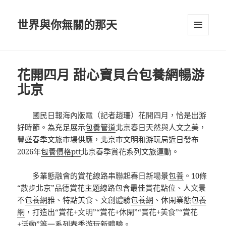
世界與你無關的那天
選單及
小工具
花開四月 甜心寶貝台包養網暢游
北京
國民日報海內版電（記者趙珊）花開四月，恰是出游
好時節。為充足展示
包養管道
北京春日天然與人文之美，
豐盛春季文旅市場供應，北京市文明和游玩局近日發布
2026年
包養價格ptt
北京春季賞花系列文旅運動。
多業態融會的賞花線路串聯起春日新場景
包養
。10條
“散步北京”品德賞花主題線路包含最佳賞花點位、人文景
不
包養網
雅、特點美食、文創體驗
包養網
、休閑業態
包養
網
，打造出“賞花+文明”“賞花+休閑”“賞花+美食”“賞花
+活動”等一系列春季游玩新體驗。