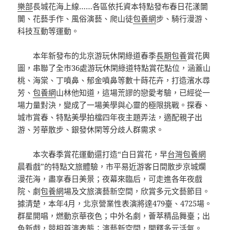
樂部
長城花海上線……各區依托資本特點發布春日花漾闤
闠、花藝手作、風俗演藝、爬山徒
包養網
步、騎行漫游、
科技互動等運動。
本年新發布的北京游玩休閑綠道春季
長期包養
賞花輿
圖，串聯了全市36處游玩休閑綠道特點賞花點位，涵蓋山
桃、海棠、丁噴鼻、郁金噴鼻等數十蒔花卉，打造濱水尋
芳、
包養網
山林他知道，這場荒謬的戀愛考驗，已經從一
場力量對決，變成了一場美學與心靈的極限挑戰。探春、
城市賞春、特點美學拍檔四年夜主題弄法，適配親子出
游、芳華散步、銀發休閑等分歧人群需求。
本次春季賞花運動還打造“白日賞花，早
台灣包養網
晨看戲”的特點文旅體驗，市平易近游客日間散步京城爛
漫花海，盡享春日美景；夜幕來臨后，可走進各年夜戲
院、劇
包養網
場及文旅演藝新空間，欣賞多元文藝節目。
據清楚，本年4月，北京營業性表演將達479臺、4725場。
群星開唱，燃動京華夜色；中外名劇，薈萃精品舞臺；出
色新戲，競相首演表態；演藝新空間，開釋多元活氣。