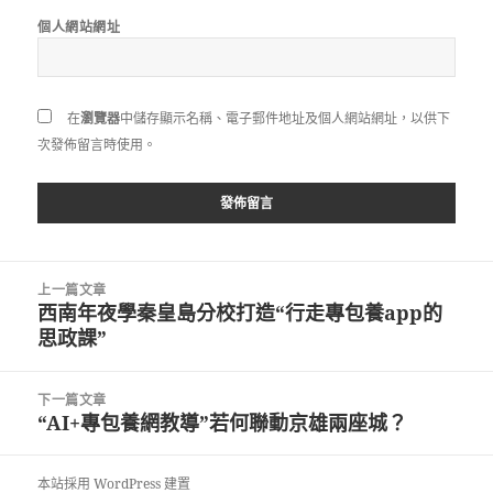
個人網站網址
在
瀏覽器
中儲存顯示名稱、電子郵件地址及個人網站網址，以供下
次發佈留言時使用。
文
上一篇文章
章
西南年夜學秦皇島分校打造“行走專包養app的
上
導
思政課”
一
覽
篇
文
下一篇文章
章:
“AI+專包養網教導”若何聯動京雄兩座城？
下
一
篇
本站採用 WordPress 建置