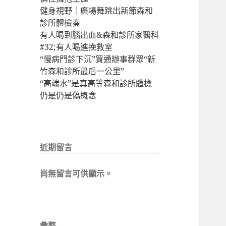
健身視野｜廣場舞跳出新節森和
診所體檢奏
有人喝到腦出血&森和診所家醫科
#32;有人喝進挽救室
“慢病門診下沉”買通辦事群眾“新
竹森和診所最后一公里”
“高端水”是真高等森和診所體檢
仍是仍是偽概念
近期留言
尚無留言可供顯示。
彙整