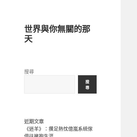
世界與你無關的那
天
搜尋
搜
尋
近期文章
《迷羊》：攢足熱忱億嵐系統傢
俱往擁抱生涯