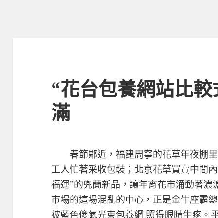
“花台包養網站比較
滿
春節鄰近，福建周寧的花草年夜棚里
工人忙著采收包裝；北京花草買賣中間內
福運”的兜蘭新品，讓年宵花市涌動著濃
市場的這場混亂的中心，正是金牛座霸總
被藍色傻氣光束
包養網
照得眼睛生疼。