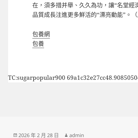
在，須多措并舉、久久為功，讓“名堂經
品質成長注進更多鮮活的“漂亮動能”。
包養網
包養
TC:sugarpopular900 69a1c32e27cc48.9085050
發
作
2026 年 2 月 28 日
admin