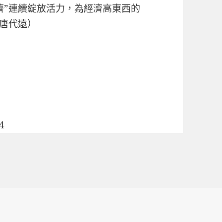
濟”連續綻放活力，為經濟高東西的
（唐代遠）
4