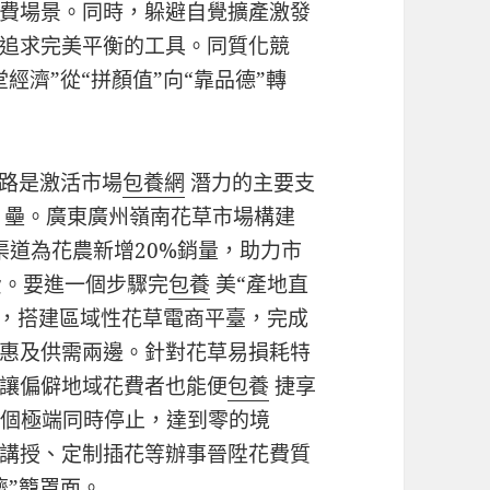
費場景。同時，躲避自覺擴產激發
追求完美平衡的工具。同質化競
經濟”從“拼顏值”向“靠品德”轉
鏈路是激活市場
包養網
潛力的主要支
壘。廣東廣州嶺南花草市場構建
渠道為花農新增20%銷量，助力市
費。要進一個步驟完
包養
美“產地直
鏈，搭建區域性花草電商平臺，完成
惠及供需兩邊。針對花草易損耗特
讓偏僻地域花費者也能便
包養
捷享
兩個極端同時停止，達到零的境
講授、定制插花等辦事晉陞花費質
濟”籠罩面。