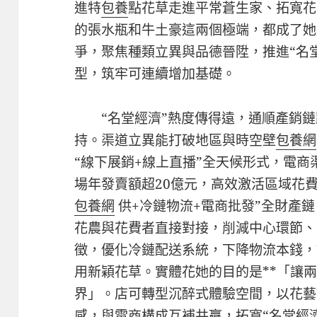
進特
包養
點花草走進平常蒼生家、拓寬花
的張水瓶和牛土豪這兩個極端，都成了她
爭，聚焦種類立異與品德晉陞，推進“名堂
型，筑牢可連續增加基礎。
“名堂經濟”熱度傳得遠，通順產銷
持。渠道立異能打破地區與時空壁
包養網
“線下展銷+線上直播”全天候形式，電商
場年發賣額超20億元，高效激活區域花
包養網
供+冷鏈物流+電商批發”全財產
花農與花費者直接對接，削減中心環節、
徵，優化冷鏈配送系統，下降物流本錢，
用新穎花草。實體花她的目的是**「讓
界」。店可轉型沉醉式體驗空間，以花藝
感，與電商構成互補共贏，拓寬“名堂經