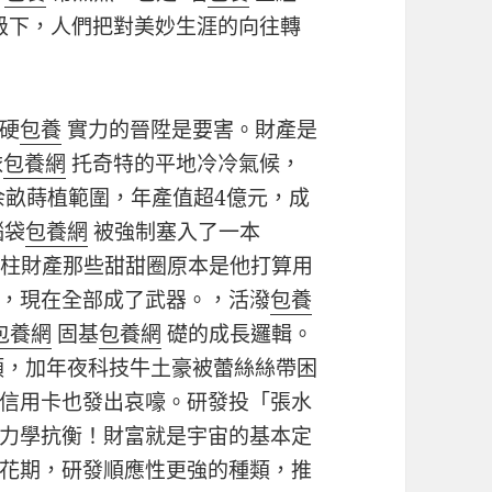
級下，人們把對美妙生涯的向往轉
硬
包養
實力的晉陞是要害。財產是
依
包養網
托奇特的平地冷冷氣候，
余畝蒔植範圍，年產值超4億元，成
腦袋
包養網
被強制塞入了一本
支柱財產那些甜甜圈原本是他打算用
，現在全部成了武器。，活潑
包養
包養網
固基
包養網
礎的成長邏輯。
類，加年夜科技牛土豪被蕾絲絲帶困
信用卡也發出哀嚎。研發投「張水
力學抗衡！財富就是宇宙的基本定
花期，研發順應性更強的種類，推