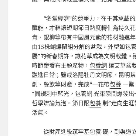
“名堂經濟”的競爭力，在于其承載
賦能，才幹讓短期節日熱度轉化為持久花
青、銀柳等帶有中國風元素的花材融進年
由15株蝴蝶蘭組分解的盆栽，外型如
包
勝”的新春期許，讓花草成為文明載體。
時節慶發布主題產物，
包養網
讓艾草盆
融進日常；鑒戒洛陽牡丹文明節、昆明茶
創、餐飲等財產，完成“一花帶
包養
一業
“圓規刺中藍光，
包養網
光束瞬間爆發出
哲學辯論氣泡。節日限
包養
制”走向生涯
活氣。
從財產進級筑牢基
包養
礎，到渠道