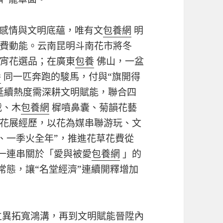
的感情與文明底蘊，唯有文
包養網
明
費動能。云南昆明斗南花市將冬
宵花選品；在廣東
包養
佛山，一盆
養
同一匹奔跑的駿馬，付與“旗開得
延續熱度需深耕文明賦能，聯合四
栽、木
包養網
樨噴鼻囊、菊韻花藝
花展經歷，以花為媒串聯游玩、文
、一季火全年”，推進花草花費從
一連串關於「愛與被愛
包養網
」的
常態，讓“名堂經濟”連續開釋增加
立異拓寬鴻溝，再到文明賦能晉陞內