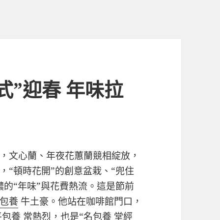
式”迎春 年味拉
，文心蘭、年夜花蕙蘭競相綻放，
，“頓時花開”的創意盆栽、“兜住
濃的“年味”與花費熱流。這是節前
包養
牛土豪。他站在咖啡館門口，
平
包養
常熱烈，也是“名
包養
堂經