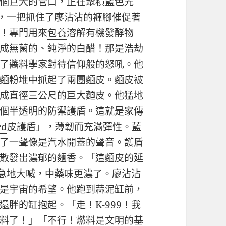
個巨大的管口，正在聚積藍色光
子，一把抓住了廖沾沾的褲腳催促著
！專門用來
包養
溶解有機發酵物
成無菌的、純淨的白醋！那是浩劫
了醬料學家對待信仰般的怒吼。他
麵粉堆中抓起了兩團麵皮。麵皮被
成直徑三公尺的巨大麵皮。他猛地
個半透明的防禦護盾。這就是家傳
rd
皮護盾」，薄韌而充滿彈性。藍
了一聲像是汽水開蓋的聲音。護盾
散發出濃郁的麵香。「這麵皮的延
焦急地大喊，中藥味更濃了。廖沾沾
是宇宙的希望。他跑到蒜泥缸前，
胖的缸抱起。「走！K-999！我
料了！」「不行！燃料是文明的基