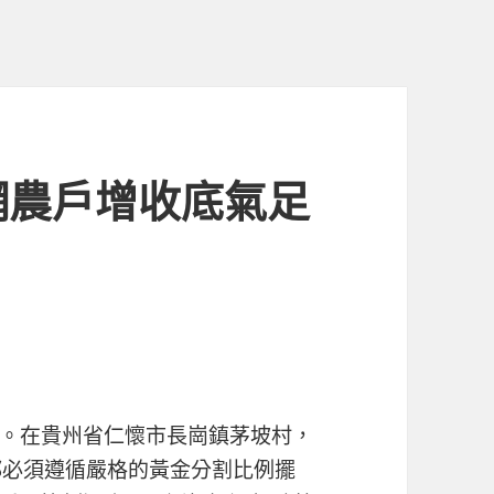
網農戶增收底氣足
。在貴州省仁懷市長崗鎮茅坡村，
都必須遵循嚴格的黃金分割比例擺