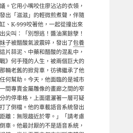
議。它用小嘴咬住廖沾沾的衣領，
發出「滋滋」的輕微煎煮聲，伴隨
、K-999咬著他，一起從撞出來
出尖叫：「別想逃！醬油黨餘孽！
妹
子被醋酸氣波震碎，發出了
包養
這片蒜泥、中藥和醋酸的混亂中，
戰》何手殘的人生，被兩個巨大的
那輛老舊的掀背車，彷彿繼承了他
任何幫助。今天，他面臨的是城市
一間專賣金屬雕像的畫廊之間的窄
分的停車格，上面還灑著一層可疑
打了倒檔。他的車載語音系統發出
距離：無限趨近於零。」「請考慮
倒車。他最討厭的不是語音系統，