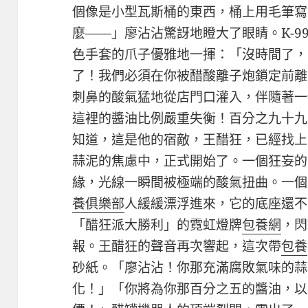
個像是小型瓦斯桶的東西，桶上用毛筆寫
麼——」廖沾沾驚訝地瞪大了眼睛。K-9
色手套的爪子優雅地一揮：「沒時間了，
了！我們必須在你被醋酸離子炮鎖定前離
刺鼻的酸氣猛地從店門口灌入，伴隨著一
這裡的醬油比例嚴重失衡！百分之九十九
知道，這是他的宿敵，王醋狂，已經找上
蒜泥的焦慮中，正式開始了。一個狂妄的
緣，光線一瞬間被極端的酸氣扭曲。一個
養俱樂部
人緩緩漂浮進來，它的底座還不
「醋狂派大勝利」的霓虹燈牌
包養網
，閃
報。王醋狂的聲音再次響起，這次帶
包養
砂紙。「廖沾沾！你那充滿腐敗氣味的蒜
化！」「你將為你那百分之五的醬油，以