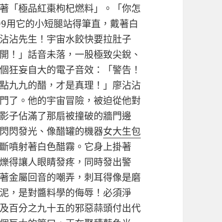
著「極品紅棗枸杞燃料」。「你怎
99用它的小短腿站得筆直，戴著白
沾沾先生！宇宙水餃快要拉肚子
開！」話音未落，一股極致尖銳、
個狂妄自大的電子音效：「警告！
點九九的醋，才是真理！」廖沾沾
門了。他的宇宙冒險，被迫從他對
影子佔滿了那扇被撞破的牆門邊
閃閃發光、像醋罐的機器
女大生包
斷噴射著白色醋霧。它身上掛著
爍得讓人眼睛發疼，同時發出警
著金屬回音的嘲弄，刺耳得像是磨
泥，是對醬料學的侮辱！必須淨
及百分之九十五的邪惡蒜頭付出代