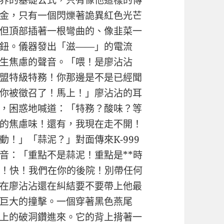
界的基礎公式，只有像他這樣的傳
金，只有一個閃爍著詭異紅色光芒
但頂部插著一根彎曲的、像韭菜一
鈕。儀器發出「滋——」的電流
生焦慮的聲音。「喂！是廖沾沾
餃聯盟特級特務！你那邊是不是已經聞
你被徵召了！馬上！」廖沾沾的耳
，困惑地喊道：「特務？酸味？等
的焦慮味！還有，我現在走不開！
！」「蒜泥？」對面傳來K-999
音：「重點不是蒜泥！重點是**時
了！快！我們在你的後院！別帶任何
在廖沾沾還在糾結要不要帶上他最
巨大的撞擊。一個穿著黑色燕尾
上的破洞鑽進來。它的背上揹著一