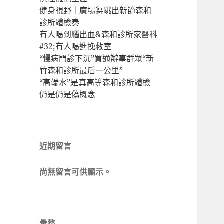
健身視野｜廣場舞跳出新節森和
診所體檢奏
有人喝到腦出血&森和診所家醫科
#32;有人喝進挽救室
“慢病門診下沉”買通辦事群眾“新
竹森和診所最后一公里”
“高端水”是真高等森和診所體檢
仍是仍是偽概念
近期留言
尚無留言可供顯示。
彙整