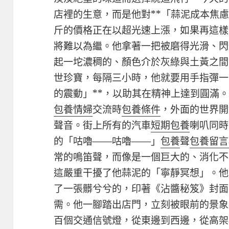
店裡的生意，而是他對**「蒜泥成本焦慮
斤的價格正在以超光速上漲，如果再這樣
將難以為繼。他拿著一把被磨得光滑、閃
起一坨濃稠的、顏色介於灰綠與土黃之間
世珍寶，每隔三小時，他就要用手指彈一
的震動」**，以助其在精神上達到圓滿
包養情婦
交流時
包養條件
，外面的世界開
聲音。街上所有的汽車
短期包養
喇叭同時
的「咕嚕——咕嚕——」
包養
聲
包養留言
常的鳴笛聲，而像是一個巨大的、消化不
這嚴重干擾了他蒜泥的「寧靜冥想」。他
了一張髒兮兮的，印著《沾醬秘笈》封面
需。他一腳踏出店門，立刻被眼前的景象
百個交通信號燈，從東邊到西邊，從高架