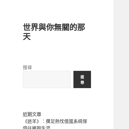
世界與你無關的那
天
搜尋
搜
尋
近期文章
《迷羊》：攢足熱忱億嵐系統傢
俱往擁抱生涯