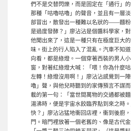
們不是交替閃爍，而是固定在「通行」的
那種「咕嚕咕嚕」的聲音，並且有一層淡
部冒出，散發出一種難以名狀的——麵粉
是過度發酵？」廖沾沾是個醬料學家，對
他聞出來了，這是一種只有在極度巨大的
味。街上的行人陷入了混亂。汽車不知道
向看，都是綠燈。一個穿著西裝的男人小
窗，對著紅綠燈大喊：「喂！你為什麼咕
左轉！綠燈沒用啊！」廖沾沾感覺到一陣
嚕」聲，與他兒時聽到的家傳預言不謀而
載的第一句：「當世間萬物的交通都被麵
湯沸時，便是宇宙水餃臨界點到來之時。
快？」廖沾沾猛地衝回店裡，衝到後廚，
門。暗門裡放著一個老舊的、像是古代金