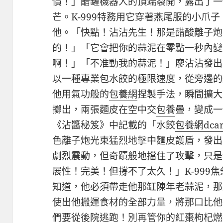
價！」醋罐機器人的頂端裂開，露出了一
芒。K-999特務用它穿著燕尾服的小爪
他。「快點！沾沾先生！那是醋酸離子炮
的！」「它會把你的蒜泥在零點一秒內變
啊！」「不准動我的蒜泥！」廖沾沾發出
以一種專業包水餃的極限速度，從旁邊的
他用氣功般的
包養網
捏製手法，瞬間擴大
擲出，兩張麵皮在空中交
包養
疊，變成一
《沾醬秘笈》中記載的「水餃
包養網dca
色離子炮光束猛烈地擊中麵皮護盾，發出
劇烈震動，但奇蹟般地擋住了攻擊，只是
展性！完美！但撐不了太久！」K-999
知道，他必須帶走他那缸陳年老蒜泥，那
使出他搬運食材的全部力量，將那口比他還
們要從後院逃跑！別再管你的紅棗枸杞燃