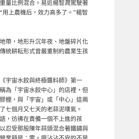
重量比例混合。易近楊智潤駕駛著
“用上農機后，效力高多了。”楊智
地帶，地形升沉年夜、地盤碎片化
傳統耕耘形式曾嚴重制約農業生孩
《宇宙水餃與終極醬料師》第一
稱為「宇宙水餃中心」的店裡，但
膠棚，與「宇宙」或「中心」這兩
了七個月又七天的老蒜泥嘆氣。
語，彷彿在責備一個不上進的孩
以忍受那股陳年蒜頭混合著鐵鏽與
營業額是：零。廖沾沾不安的不是