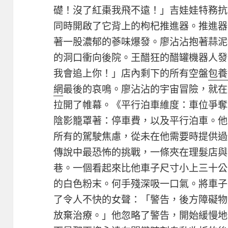
礎！沒了紅棗我飛不遠！」吉娃娃特務抗
同時開啟了它背上的枸杞推進器。推進器
著一股濃郁的蔘味爆發。廖沾沾抱著蒜泥缸
的洞口衝向後院。王醋狂的醋罐機器人發
我會追上你！」店內剩下的所有空盤
包養
網
最後的哀鳴。廖沾沾的宇宙冒險，就在
拉開了帷幕。《平行泊車維度：車位爭奪
陰影籠罩著：停車費，以及平行泊車。他
所有的駕駛焦慮，從未在他需要時提供過
傳說中最恐怖的挑戰，一條夾在理髮店與
巷。一個看起來比他車子尺寸小上三十公
的白色粉末。何手殘深吸一口氣。將車子
了令人不快的女聲：「警告，後方障礙物
放棄治療。」他忽略了警告，開始緩慢地