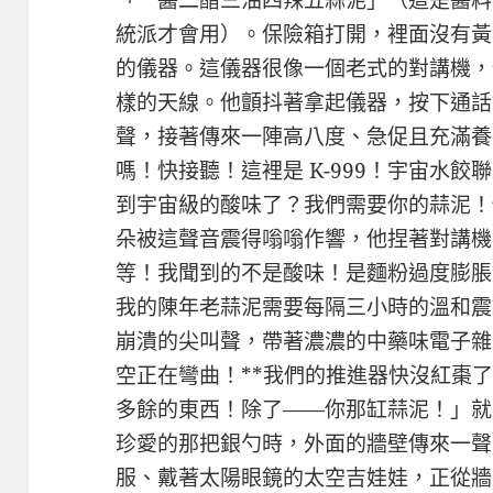
「一醬二醋三油四辣五蒜泥」（這是醬料
統派才會用）。保險箱打開，裡面沒有黃
的儀器。這儀器很像一個老式的對講機，
樣的天線。他顫抖著拿起儀器，按下通話
聲，接著傳來一陣高八度、急促且充滿養
嗎！快接聽！這裡是 K-999！宇宙水
到宇宙級的酸味了？我們需要你的蒜泥！
朵被這聲音震得嗡嗡作響，他捏著對講機
等！我聞到的不是酸味！是麵粉過度膨脹
我的陳年老蒜泥需要每隔三小時的溫和震動
崩潰的尖叫聲，帶著濃濃的中藥味電子雜
空正在彎曲！**我們的推進器快沒紅棗
多餘的東西！除了——你那缸蒜泥！」就
珍愛的那把銀勺時，外面的牆壁傳來一聲
服、戴著太陽眼鏡的太空吉娃娃，正從牆