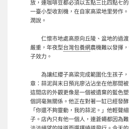
放，連咖啡豆都必須以五點三比四點七的
一臺小型收割機，在自家高粱地里勞作。
潤說。
仁懷市地處高原向丘陵、盆地的過渡
嚴重，年夜型
台灣包養網
農機難以發揮，
子效力。
為讓紅纓子高粱完成範圍化生孩子，
章：蒜泥與末日預兆廖沾沾坐在他那間被
這間店的外觀更像是一個被遺棄的藍色塑
個詞毫無關係。他正在對著一缸已經發酵
「你還不夠靈動，我的蒜泥。」他輕聲細
子。店內只有他一個人，連蒼蠅都因為難
淡淡絕望的味道而選擇繞道飛行。今天的