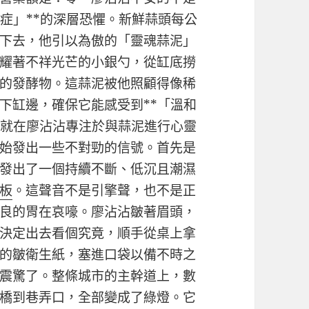
症」**的深層恐懼。新鮮蒜頭每公
下去，他引以為傲的「靈魂蒜泥」
耀著不祥光芒的小銀勺，從缸底撈
的發酵物。這蒜泥被他照顧得像稀
下缸邊，確保它能感受到**「溫和
。就在廖沾沾專注於與蒜泥進行心靈
始發出一些不對勁的信號。首先是
發出了一個持續不斷、低沉且潮濕
板
。這聲音不是引擎聲，也不是正
良的胃在哀嚎。廖沾沾皺著眉頭，
決定出去看個究竟，順手從桌上拿
的皺衛生紙，塞進口袋以備不時之
震驚了。整條城市的主幹道上，數
橋到巷弄口，全部變成了綠燈。它