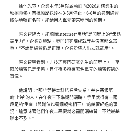
據他先容，企業本年3月就啟動面向2026屆結業生的
秋招預熱，首批簡歷送達在3-5月停止，6-8月的暑期練習
將決議轉正名額，能給用人單元帶來穩固的預期。
葉文智婉言，能聽懂internet“黑話”是簡歷上的“焦點
競爭力”，企業對績點、專門研究課成就等并沒有那么器
重，“不論是練習仍是正職，企業盼望人出去就能用”。
葉文智察看到，非技巧專門研究先生的簡歷上，一至
兩段練習已是常態，且年夜多擁有著名單元的練習經過的
事況。
他說明：“那些等待本科結業后失業，并在寒假第一
輪‘上岸’的人，在年夜三下學期開端時，手里就得有一兩
段足夠‘垂直（與職位
包養網
親密相干）’的練習經過的事
況。這意味著他們年夜二寒假就必需開端練習，不然最基
礎來不及。”