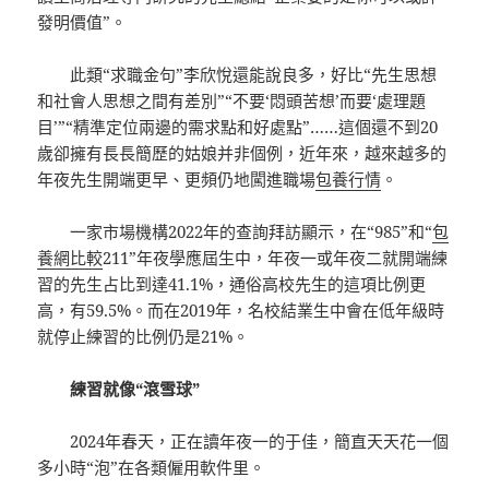
發明價值”。
此類“求職金句”李欣悅還能說良多，好比“先生思想
和社會人思想之間有差別”“不要‘悶頭苦想’而要‘處理題
目’”“精準定位兩邊的需求點和好處點”……這個還不到20
歲卻擁有長長簡歷的姑娘并非個例，近年來，越來越多的
年夜先生開端更早、更頻仍地闖進職場
包養行情
。
一家市場機構2022年的查詢拜訪顯示，在“985”和“
包
養網比較
211”年夜學應屆生中，年夜一或年夜二就開端練
習的先生占比到達41.1%，通俗高校先生的這項比例更
高，有59.5%。而在2019年，名校結業生中會在低年級時
就停止練習的比例仍是21%。
練習就像“滾雪球”
2024年春天，正在讀年夜一的于佳，簡直天天花一個
多小時“泡”在各類僱用軟件里。