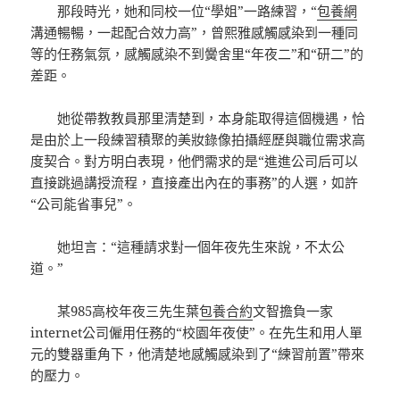
那段時光，她和同校一位“學姐”一路練習，“
包養網
溝通暢暢，一起配合效力高”，曾熙雅感觸感染到一種同
等的任務氣氛，感觸感染不到黌舍里“年夜二”和“研二”的
差距。
她從帶教教員那里清楚到，本身能取得這個機遇，恰
是由於上一段練習積聚的美妝錄像拍攝經歷與職位需求高
度契合。對方明白表現，他們需求的是“進進公司后可以
直接跳過講授流程，直接產出內在的事務”的人選，如許
“公司能省事兒”。
她坦言：“這種請求對一個年夜先生來說，不太公
道。”
某985高校年夜三先生葉
包養合約
文智擔負一家
internet公司僱用任務的“校園年夜使”。在先生和用人單
元的雙器重角下，他清楚地感觸感染到了“練習前置”帶來
的壓力。