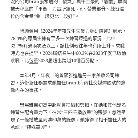
況的公司bran張水瓶的「傻氣」與牛土豪的「霸氣」瞬間
被天秤座的「平衡」力量所鎖死。d、營業部分、練習職
位的含金量“會一段更比一段好”。
智聯僱用《2024年年夜先生失業力調研陳述》顯示，
78.4%的應屆生擁有至多一次練習經過的事況，此中
32.7%有過兩次及以上，該比例較往年也有所上升。求職
時光也在提早，2024屆結業生中60.3%在2023年就已啟動
求職，比
包養
2023屆超出跨越10個百分點。
本年4月，年夜二的曾熙雅進進另一家美妝公司練
習，這份新任務需求她擔任brand海內社交媒體賬號的錄
像內在的事務。
曾熙雅自初高中起就會拍攝和剪輯，在她和其他幾名
練習生配合盡力下，往常“三四千播放量”的賬號，忽然呈
現了一條播放量到達50萬的錄像，她獲得了相干擔任人的
承認，“特殊高興”。