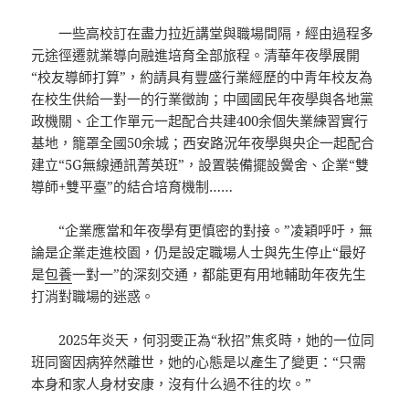
一些高校訂在盡力拉近講堂與職場間隔，經由過程多
元途徑遷就業導向融進培育全部旅程。清華年夜學展開
“校友導師打算”，約請具有豐盛行業經歷的中青年校友為
在校生供給一對一的行業徵詢；中國國民年夜學與各地黨
政機關、企工作單元一起配合共建400余個失業練習實行
基地，籠罩全國50余城；西安路況年夜學與央企一起配合
建立“5G無線通訊菁英班”，設置裝備擺設黌舍、企業“雙
導師+雙平臺”的結合培育機制……
“企業應當和年夜學有更慎密的對接。”凌穎呼吁，無
論是企業走進校園，仍是設定職場人士與先生停止“最好
是
包養
一對一”的深刻交通，都能更有用地輔助年夜先生
打消對職場的迷惑。
2025年炎天，何羽雯正為“秋招”焦炙時，她的一位同
班同窗因病猝然離世，她的心態是以產生了變更：“只需
本身和家人身材安康，沒有什么過不往的坎。”