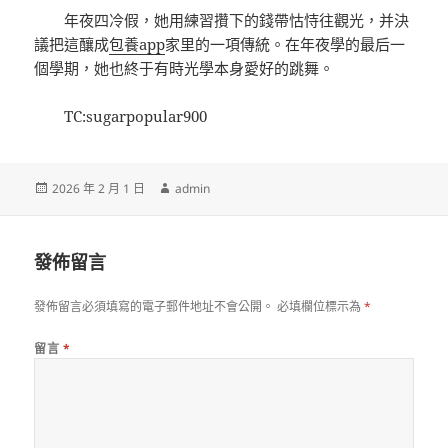
年夜四冷假，她用練習攢下的錢帶怙恃往觀光，并決
議把這釀成
包養app
家里的一項傳統。在年夜學的最后一
個學期，她也終于有時光學本身愛好的跳舞。
TC:sugarpopular900
發
作
2026 年 2 月 1 日
admin
佈
者
日
期:
發佈留言
發佈留言必須填寫的電子郵件地址不會公開。
必填欄位標示為
*
留言
*