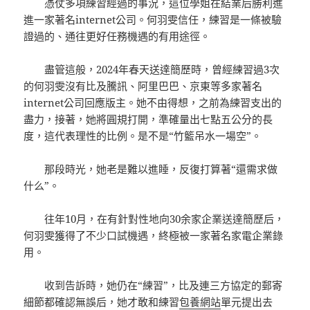
憑仗多項練習經過的事況，這位學姐在結業后勝利進
進一家著名internet公司。何羽雯信任，練習是一條被驗
證過的、通往更好任務機遇的有用途徑。
盡管這般，2024年春天送達簡歷時，曾經練習過3次
的何羽雯沒有比及騰訊、阿里巴巴、京東等多家著名
internet公司回應版主。她不由得想，之前為練習支出的
盡力，接著，她將圓規打開，準確量出七點五公分的長
度，這代表理性的比例。是不是“竹籃吊水一場空”。
那段時光，她老是難以進睡，反復打算著“還需求做
什么”。
往年10月，在有針對性地向30余家企業送達簡歷后，
何羽雯獲得了不少口試機遇，終極被一家著名家電企業錄
用。
收到告訴時，她仍在“練習”，比及連三方協定的郵寄
細節都確認無誤后，她才敢和練習
包養網站
單元提出去