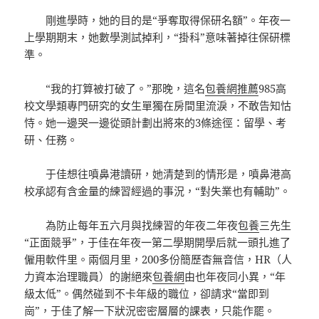
剛進學時，她的目的是“爭奪取得保研名額”。年夜一
上學期期末，她數學測試掉利，“掛科”意味著掉往保研標
準。
“我的打算被打破了。”那晚，這名
包養網推薦
985高
校文學類專門研究的女生單獨在房間里流淚，不敢告知怙
恃。她一邊哭一邊從頭計劃出將來的3條途徑：留學、考
研、任務。
于佳想往噴鼻港讀研，她清楚到的情形是，噴鼻港高
校承認有含金量的練習經過的事況，“對失業也有輔助”。
為防止每年五六月與找練習的年夜二年夜
包養
三先生
“正面競爭”，于佳在年夜一第二學期開學后就一頭扎進了
僱用軟件里。兩個月里，200多份簡歷杳無音信，HR（人
力資本治理職員）的謝絕來
包養網
由也年夜同小異，“年
級太低”。偶然碰到不卡年級的職位，卻請求“當即到
崗”，于佳了解一下狀況密密層層的課表，只能作罷。