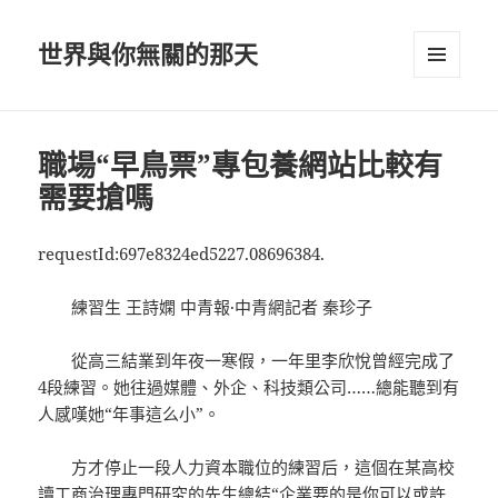
世界與你無關的那天
選單及
小工具
職場“早鳥票”專包養網站比較有
需要搶嗎
requestId:697e8324ed5227.08696384.
練習生 王詩嫻 中青報·中青網記者 秦珍子
從高三結業到年夜一寒假，一年里李欣悅曾經完成了
4段練習。她往過媒體、外企、科技類公司……總能聽到有
人感嘆她“年事這么小”。
方才停止一段人力資本職位的練習后，這個在某高校
讀工商治理專門研究的先生總結“企業要的是你可以或許