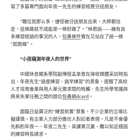
寫了多篇專門面向年夜一先生的練習經歷分送朋友。
“職位就那么多，捷徑被分送朋友出來，大師都往
走，這條路就不成能是一條好路了。”林君說——擁有良
多練習經過的事況的人，
包養條件
實在又站在了統一條
“起跑線”。
“小孩窺測年夜人的世界”
中國休息關系學院副傳授孟泉曾在接收媒體采訪時指
出，年夜先生“過度練習、過早練習”的景象，提醒了高校
人才培育後果與用人單元需求間的牴觸、先生所學常識與
將來失業任務之間的錯位
包養網dcard
。
面臨日益廣泛的“練習前置”景象，不少企業的立場比
擬謹慎。有企業人力部分擔任人對記者表現，凡是不會優
先斟酌年夜一、年夜二先生，其課業沉重、難以知足穩固
的練習時長請求。