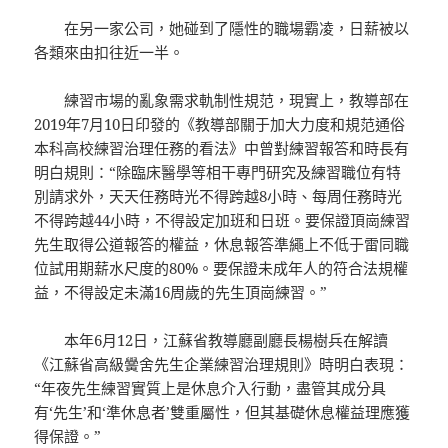
在另一家公司，她碰到了隱性的職場霸凌，日薪被以
各類來由扣往近一半。
練習市場的亂象需求軌制性規范，現實上，教導部在
2019年7月10日印發的《教導部關于加大力度和規范通俗
本科高校練習治理任務的看法》中曾對練習報答和時長有
明白規則：“除臨床醫學等相干專門研究及練習職位有特
別請求外，天天任務時光不得跨越8小時、每周任務時光
不得跨越44小時，不得設定加班和日班。要保證頂崗練習
先生取得公道報答的權益，休息報答準繩上不低于雷同職
位試用期薪水尺度的80%。要保證未成年人的符合法規權
益，不得設定未滿16周歲的先生頂崗練習。”
本年6月12日，江蘇省教導廳副廳長楊樹兵在解讀
《江蘇省高級黌舍先生企業練習治理規則》時明白表現：
“年夜先生練習實質上是休息介入行動，盡管其成分具
有‘先生’和‘準休息者’雙重屬性，但其基礎休息權益理應獲
得保證。”