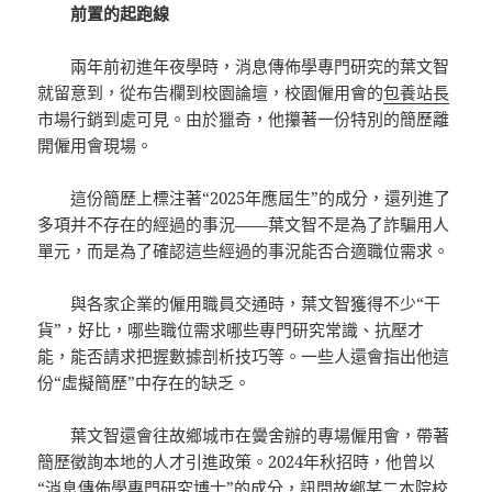
前置的起跑線
兩年前初進年夜學時，消息傳佈學專門研究的葉文智
就留意到，從布告欄到校園論壇，校園僱用會的
包養站長
市場行銷到處可見。由於獵奇，他攥著一份特別的簡歷離
開僱用會現場。
這份簡歷上標注著“2025年應屆生”的成分，還列進了
多項并不存在的經過的事況——葉文智不是為了詐騙用人
單元，而是為了確認這些經過的事況能否合適職位需求。
與各家企業的僱用職員交通時，葉文智獲得不少“干
貨”，好比，哪些職位需求哪些專門研究常識、抗壓才
能，能否請求把握數據剖析技巧等。一些人還會指出他這
份“虛擬簡歷”中存在的缺乏。
葉文智還會往故鄉城市在黌舍辦的專場僱用會，帶著
簡歷徵詢本地的人才引進政策。2024年秋招時，他曾以
“消息傳佈學專門研究博士”的成分，訊問故鄉某二本院校