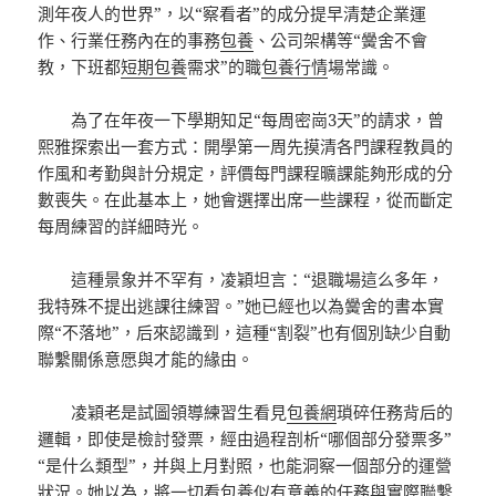
測年夜人的世界”，以“察看者”的成分提早清楚企業運
作、行業任務內在的事務
包養
、公司架構等“黌舍不會
教，下班都
短期包養
需求”的職
包養行情
場常識。
為了在年夜一下學期知足“每周密崗3天”的請求，曾
熙雅探索出一套方式：開學第一周先摸清各門課程教員的
作風和考勤與計分規定，評價每門課程曠課能夠形成的分
數喪失。在此基本上，她會選擇出席一些課程，從而斷定
每周練習的詳細時光。
這種景象并不罕有，凌穎坦言：“退職場這么多年，
我特殊不提出逃課往練習。”她已經也以為黌舍的書本實
際“不落地”，后來認識到，這種“割裂”也有個別缺少自動
聯繫關係意愿與才能的緣由。
凌穎老是試圖領導練習生看見
包養網
瑣碎任務背后的
邏輯，即使是檢討發票，經由過程剖析“哪個部分發票多”
“是什么類型”，并與上月對照，也能洞察一個部分的運營
狀況。她以為，將一切看
包養
似有意義的任務與實際聯繫