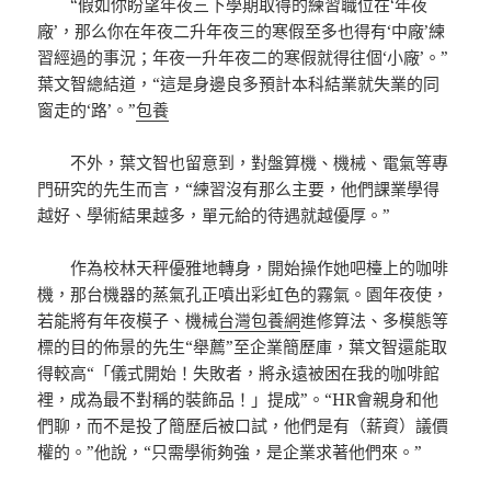
“假如你盼望年夜三下學期取得的練習職位在‘年夜
廠’，那么你在年夜二升年夜三的寒假至多也得有‘中廠’練
習經過的事況；年夜一升年夜二的寒假就得往個‘小廠’。”
葉文智總結道，“這是身邊良多預計本科結業就失業的同
窗走的‘路’。”
包養
不外，葉文智也留意到，對盤算機、機械、電氣等專
門研究的先生而言，“練習沒有那么主要，他們課業學得
越好、學術結果越多，單元給的待遇就越優厚。”
作為校林天秤優雅地轉身，開始操作她吧檯上的咖啡
機，那台機器的蒸氣孔正噴出彩虹色的霧氣。園年夜使，
若能將有年夜模子、機械
台灣包養網
進修算法、多模態等
標的目的佈景的先生“舉薦”至企業簡歷庫，葉文智還能取
得較高“「儀式開始！失敗者，將永遠被困在我的咖啡館
裡，成為最不對稱的裝飾品！」提成”。“HR會親身和他
們聊，而不是投了簡歷后被口試，他們是有（薪資）議價
權的。”他說，“只需學術夠強，是企業求著他們來。”