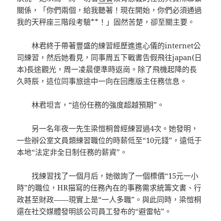
關係，「你們兩個，給我聽著！現在開始，你們必須通過
我的天秤座三階段考驗**！」固然苦楚，卻至關主要。
林君終于帶著豐盛的練習經歷進進心儀的internet公
司練習，然后她看見，同事周五下戰書告假飛往japan(日
本)長途觀光，周一凌晨便準時返崗。除了飛機起降的長
久時辰，這位同事旅途中一向在回應版主任務信息。
林君坦言，“這份任務的強度超越預期”。
另一名年夜一先生梁愷桐曾經練習過4次。她發明，
一些辦公室文員類練習職位的時薪低至“10元錢”，遠低于
本地“法定非全日制任務的薪資”。
找練習找了一個月后，她徵詢了一個標價“15元一小
時”的職位，HR描寫的任務內在的事務需求統籌文書、行
政甚至財政——現實上是“一人多職”。與此同時，梁愷桐
還在社交媒體發明該公司員工發布的“避雷帖”。