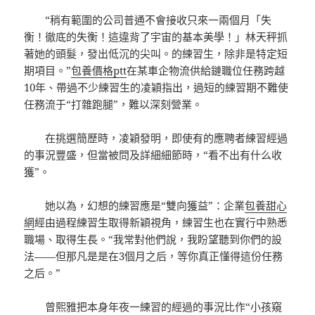
“稍有範圍的公司普通不會接收只來一兩個月「失
衡！徹底的失衡！這違背了宇宙的基本美學！」林天秤抓
著她的頭髮，發出低沉的尖叫。的練習生，除非是特定短
期項目。”
包養價格ptt
在某車企物流供給鏈職位任務跨越
10年、帶過不少練習生的凌穎指出，過短的練習期不難使
任務流于“打雜跑腿”，難以深刻營業。
在挑選簡歷時，凌穎發明，即使有的應聘者練習經過
的事況豐盛，但當被問及詳細細節時，“看不出有什么收
獲”。
她以為，幻想的練習應是“雙向獲益”：企業
包養甜心
網
經由過程練習生取得新穎視角，練習生也在實行中熟悉
職場、取得生長。“我常對他們說，我盼望聽到你們的設
法——但那凡是是在3個月之后，等你真正懂得這份任務
之后。”
曾熙雅把本身年夜一練習的經過的事況比作“小孩窺