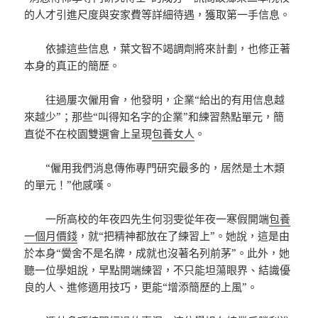
的人才引進尺度與安家費等詳細待遇，獲取第一手信息。
依據這些信息，葉文智不竭調劑將來計劃，也修正著
本身的真正的簡歷。
往過屢次僱用會，他發明，企業“給出的有用信息越
來越少”；那些“叫得知名字的企業”和練習熱點單元，簡
直從不在校園雙選會上呈現
包養女人
。
“僱用我們消息傳佈專門研究最多的，居然是土木類
的單元！”他感嘆。
一所高校的年夜四先生何羽雯從年夜一寒假開端
包養
一個月價錢
，就“把精神都放在了練習上”。她說，這是由
於本身“黌舍不是名牌，成就也沒著名列前茅”。此外，她
聽一位學姐說，早點開端練習，不只能坦蕩眼界、結識優
良的人、進修適用技巧，更能“增添簡歷的上風”。