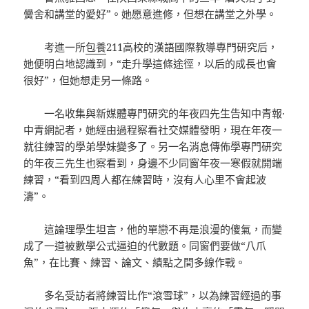
黌舍和講堂的愛好”。她愿意進修，但想在講堂之外學。
考進一所
包養
211高校的漢語國際教導專門研究后，
她便明白地認識到，“走升學這條途徑，以后的成長也會
很好”，但她想走另一條路。
一名收集與新媒體專門研究的年夜四先生告知中青報·
中青網記者，她經由過程察看社交媒體發明，現在年夜一
就往練習的學弟學妹變多了。另一名消息傳佈學專門研究
的年夜三先生也察看到，身邊不少同窗年夜一寒假就開端
練習，“看到四周人都在練習時，沒有人心里不會起波
濤”。
這論理學生坦言，他的單戀不再是浪漫的傻氣，而變
成了一道被數學公式逼迫的代數題。同窗們要做“八爪
魚”，在比賽、練習、論文、績點之間多線作戰。
多名受訪者將練習比作“滾雪球”，以為練習經過的事