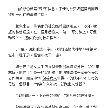
由於頻仍檢索“練習”信息，于佳的社交媒體首頁簡直
被相干內在的事務占據。
起色來自一條偶爾的社交媒體回應版主。一次不抱盼
望的私信送達，在一個月后換來一句：“可先線上，寒假
轉線下。”這成了她的救命稻草。
6月底，期末測試一停止，她就滿懷嚮往地飛往練習
城市，租了房，預備年夜干一場。
與于佳主動
女大生包養俱樂部
提早練習分歧，2024年
寒假，剛停止年夜一的曾熙雅自動選擇進進一家著名美妝
公司練習。團隊中“年
包養女人
事最小”的她不得不反復答
覆統一個題目：“你為什么年夜一就跑出來練習？”
“我想體驗一下下班是如何的。”她凡是如許答覆。
曾熙雅回想，在陜西某縣城高中的三年“磨失落了對