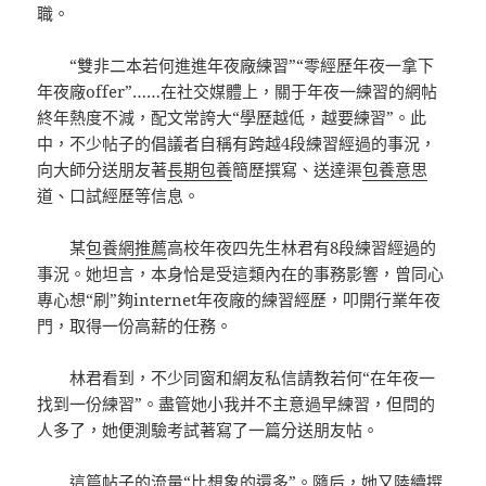
職。
“雙非二本若何進進年夜廠練習”“零經歷年夜一拿下
年夜廠offer”……在社交媒體上，關于年夜一練習的網帖
終年熱度不減，配文常誇大“學歷越低，越要練習”。此
中，不少帖子的倡議者自稱有跨越4段練習經過的事況，
向大師分送朋友著
長期包養
簡歷撰寫、送達渠
包養意思
道、口試經歷等信息。
某
包養網推薦
高校年夜四先生林君有8段練習經過的
事況。她坦言，本身恰是受這類內在的事務影響，曾同心
專心想“刷”夠internet年夜廠的練習經歷，叩開行業年夜
門，取得一份高薪的任務。
林君看到，不少同窗和網友私信請教若何“在年夜一
找到一份練習”。盡管她小我并不主意過早練習，但問的
人多了，她便測驗考試著寫了一篇分送朋友帖。
這篇帖子的流量“比想象的還多”。隨后，她又陸續撰