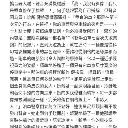
擴音器大喊，聲音充滿機械感。「我、我沒有斜停！我只
是垂直停在了牆壁上！」何手殘趕緊為自己辯解，但聲音
因為
員工診所 健檢
恐懼而顫抖。「垂直泊車？那是在第三
次元的行為，在這裡，你的車體與停車線的夾角是——八
十九點七度！按照維度法則，你必須接受懲罰！」懲罰的
內容是：無限次觀看一部名為**《新手泊車七百次失敗集
錦》的紀錄片，直到哭泣為止。就在這時，一輛像是從科
幻電影裡開出來的黑色跑車，優雅地從網格的邊緣漂移而
過。跑車的輪胎發出令人陶醉的摩擦聲，它以一種近乎蔑
視重力的姿態，精準地停進了一個只有它車身尺寸寬度的
停車格中。那泊車的過程就
新竹 健檢
像一場舞蹈，流暢、
完美，且毫無任何多餘的動作**。跑車的駕駛座上走出一
個全身黑色皮衣的女人，她戴著一副透明護目鏡，冷酷地
朝著何手殘的方向走來。她的步伐優雅而精準，每一步都
像是被測量過一樣，完美地落在網格線上。「車影大
人！」泊車警察們立刻立正站好，連測量尺都顫抖著不敢
發出聲音。她走到何手殘面前，輕蔑地掃了一眼他那輛垂
直貼在牆上的掀背車，語氣冰冷。「新手，你的車技像一
團混亂的毛線球。你污染了泊車維度的純粹性。」「但你