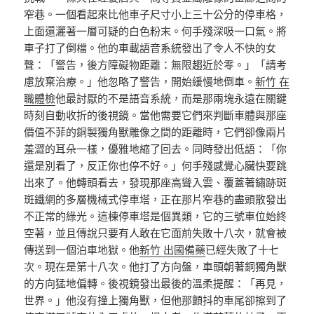
窄巷。一個看起來比他車子尺寸小上三十公分的停車格，
上面還灑著一層可疑的白色粉末。何手殘深吸一口氣。將
車子打了倒檔。他的車載語音系統發出了令人不快的女
聲：「警告，後方障礙物距離：無限趨近於零。」「請考
慮放棄治療。」他忽略了警告，開始緩慢地倒車。
新竹 在
職體檢
他最討厭的不是語音系統，而是那兩塊永遠在關鍵
時刻自動收折的後視鏡。當他需要它們來判斷車體與那座
價值不菲的銅製獨角獸雕像之間的距離時，它們卻像兩片
羞澀的耳朵一樣，優雅地縮了回去。同時發出低語：「你
還是別看了，反正你也停不好。」何手殘感覺心臟快要跳
出來了。他轉頭看去，發現那座高聳入雲、覆蓋著鏽跡斑
斑鐵網的多層機械式停車塔，正在那片窄巷的盡頭散發出
不正常的綠光。這棟停車塔是個異類，它的三號車位始終
空著，並且傳說只要有人敢在它面前失敗十八次，就會被
傳送到一個泊車地獄。他
新竹 出國備藥
已經失敗了十七
次。現在是第十八次。他打了方向盤，車頭朝著銅獨角獸
的方向猛地偏轉。後視鏡發出最後的溫柔提醒：「再見，
世界。」他沒有撞上獨角獸，但他那顫抖的車尾卻擦到了