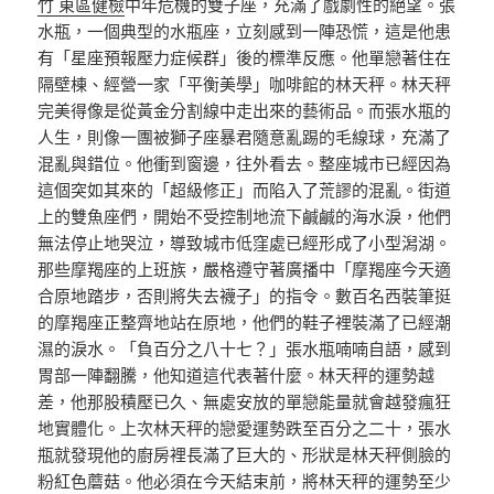
竹 東區健檢
中年危機的雙子座，充滿了戲劇性的絕望。張
水瓶，一個典型的水瓶座，立刻感到一陣恐慌，這是他患
有「星座預報壓力症候群」後的標準反應。他單戀著住在
隔壁棟、經營一家「平衡美學」咖啡館的林天秤。林天秤
完美得像是從黃金分割線中走出來的藝術品。而張水瓶的
人生，則像一團被獅子座暴君隨意亂踢的毛線球，充滿了
混亂與錯位。他衝到窗邊，往外看去。整座城市已經因為
這個突如其來的「超級修正」而陷入了荒謬的混亂。街道
上的雙魚座們，開始不受控制地流下鹹鹹的海水淚，他們
無法停止地哭泣，導致城市低窪處已經形成了小型潟湖。
那些摩羯座的上班族，嚴格遵守著廣播中「摩羯座今天適
合原地踏步，否則將失去襪子」的指令。數百名西裝筆挺
的摩羯座正整齊地站在原地，他們的鞋子裡裝滿了已經潮
濕的淚水。「負百分之八十七？」張水瓶喃喃自語，感到
胃部一陣翻騰，他知道這代表著什麼。林天秤的運勢越
差，他那股積壓已久、無處安放的單戀能量就會越發瘋狂
地實體化。上次林天秤的戀愛運勢跌至百分之二十，張水
瓶就發現他的廚房裡長滿了巨大的、形狀是林天秤側臉的
粉紅色蘑菇。他必須在今天結束前，將林天秤的運勢至少