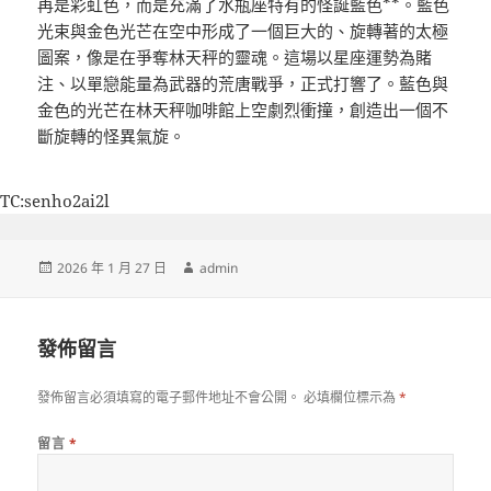
再是彩虹色，而是充滿了水瓶座特有的怪誕藍色**。藍色
光束與金色光芒在空中形成了一個巨大的、旋轉著的太極
圖案，像是在爭奪林天秤的靈魂。這場以星座運勢為賭
注、以單戀能量為武器的荒唐戰爭，正式打響了。藍色與
金色的光芒在林天秤咖啡館上空劇烈衝撞，創造出一個不
斷旋轉的怪異氣旋。
TC:senho2ai2l
發
作
2026 年 1 月 27 日
admin
佈
者
日
期:
發佈留言
發佈留言必須填寫的電子郵件地址不會公開。
必填欄位標示為
*
留言
*