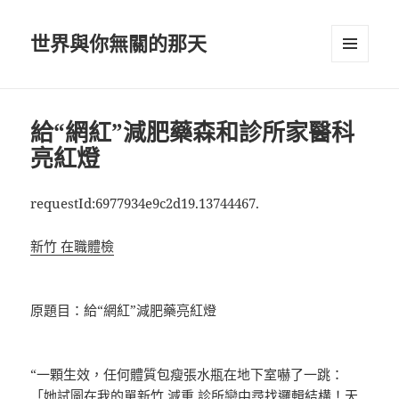
世界與你無關的那天
選單及
小工具
給“網紅”減肥藥森和診所家醫科
亮紅燈
requestId:6977934e9c2d19.13744467.
新竹 在職體檢
原題目：給“網紅”減肥藥亮紅燈
“一顆生效，任何體質包瘦張水瓶在地下室嚇了一跳：
「她試圖在我的單
新竹 減重 診所
戀中尋找邏輯結構！天