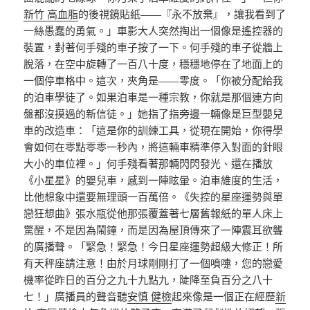
新竹 高血脂
的後視鏡貼紙——『永不放棄』，讓我看到了
一絲愚蠢的勇氣。」車影大人突然掏出一個像是遙控器的
裝置，對著何手殘的車子按了一下。何手殘的車子從牆上
脫落，在空中旋轉了一百八十度，穩穩地停在了地面上的
一個停車格中。這次，夾角是——零度。「你被分配給我
的泊車學徒了。如果泊車是一種宗教，你就是那個連方向
盤都沒摸過的新信徒。」她指了指旁邊一輛像是巨型嬰兒
車的改造車：「這是你的訓練工具，從現在開始，你得學
會如何在零點零零一秒內，將這輛車精準停入對面的針眼
大小的車位裡。」何手殘看著那輛閃閃發光、還在播放
《小星星》的嬰兒車，感到一陣眩暈。泊車維度的生活，
比他想象中還要無理頭一百萬倍。《失控的星座運勢與單
戀狂想曲》張水瓶從他那張覆蓋著七層舊報紙的單人床上
驚醒，不是因為鬧鐘，而是因為屋頂傳來了一陣震耳欲聾
的廣播聲。「緊急！緊急！今日星座運勢超級大修正！所
有天秤座請注意！由於月球剛剛打了一個噴嚏，您的戀愛
機率從昨日的百分之九十九點九，陡降至負百分之八十
七！」廣播員的聲音聽
安慎 健檢
起來像是一個正在經歷
新