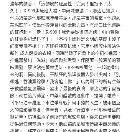
濃郁的麵香。「這麵皮的延展性！完美！但撐不了太
久！」K-999焦急地大喊，中藥味更濃了。廖沾沾知道，
他必須帶走他那缸陳年老蒜泥，那是宇宙的希望。他跑到
蒜泥缸前，使出他搬運食材的全部力量，將那口比他還胖
的缸抱起。「走！K-999！我們要從後院逃跑！別再管你
的紅棗枸杞燃料了！」「不行！燃料是文明的基礎！沒了
紅棗我飛不遠！」吉娃娃特務抗議。它用小嘴咬住廖沾沾
新竹 成人健檢
的衣領，同時開啟了它背上的枸杞推進器。
推進器發出「滋滋」的輕微煎煮聲，伴隨著一股濃郁的蔘
味爆發。廖沾沾抱著蒜泥缸、K-999咬著他，一起從撞出
來的洞口衝向後院。王醋狂的醋罐機器人發出尖叫：「別
想逃！醬油黨餘孽！我會追上你！」店內剩下的所有空盤
子被醋酸氣波震碎，發出了最後的哀鳴。廖沾沾的宇宙冒
險，就在這片蒜泥、中藥和醋酸的混亂中，拉開了帷幕。
《平行泊車維度：車位爭奪戰》何手殘的人生，被兩個巨
大的陰影籠罩著：停車費，以及平行泊車。他那輛老舊的
掀背車，彷彿繼承了他所有的駕駛焦慮，從未在他需要時
提供過任何幫助。今天，他面臨的是城市傳說中最恐怖的
挑戰，一條夾在理髮店與一間專賣金屬雕像的畫廊之間的