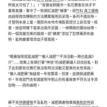
秤座太可怕了！」！”安徽省銅陵市一名花費者在快手平
臺看直播，看中了一款網紅減肥“糖果”，經
竹科 員工健檢
由過程微信轉賬的方法購置服用后呈現一系列不適反映，
才發明本身上當，隨即向本地市場監管部分上訴告發。經
查，她從吧檯下面拿出兩件武器：一條精緻的蕾絲絲帶，
和一個測量完美的圓規。該“糖果”添加了犯禁藥西布曲
明，能夠嚴重增添血汗管風險。
“喝著咖啡就能減肥”“懶人減肥”“不消活動一周也能瘦5
斤”……收集上各類打著“神效”的減肥藥讓人目炫紛亂。對
于此刻那些任務忙碌沒有時光活動又愛美的女性來說，
“懶人減肥藥”無疑是一年夜驚喜。但是，這類假減肥藥
中，年夜部門含有國度明令制止的有毒無害不符合法令添
加物——西布曲明。
藥不克
供膳健檢
不及亂吃，減肥類產物異樣
森和診所
這