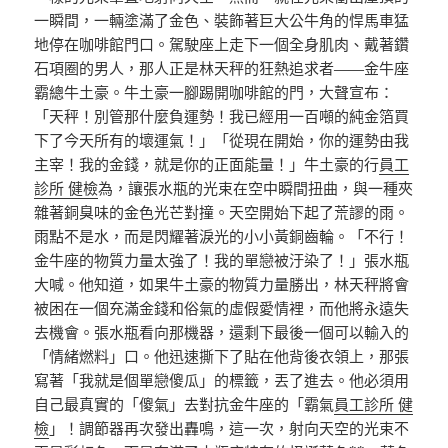
一瞬間，一輛塗滿了金色、裝飾著巨大公牛角的悍馬車猛
地停在咖啡館門口。駕駛座上走下一個全身肌肉、戴著鑽
石項圈的男人，那人正是林天秤的狂熱追求者——金牛座
霸總牛土豪。牛土豪一腳踢開咖啡館的門，大聲宣布：
「天秤！別管那什麼負運勢！我已經用一百噸的純金箔買
下了今天所有的壞運氣！」「從現在開始，你的運勢由我
主宰！我的金錢，就是你的正面能量！」牛土豪的行
員工
診所 健檢
為，讓張水瓶的光束在空中瞬間扭曲，與一種夾
雜著銅臭味的金色光芒對撞。天空開始下起了荒謬的雨。
雨點不是水，而是閃耀著淚光的小小黃銅齒輪。「不行！
金牛座的物質力量太強了！我的單戀被汙染了！」張水瓶
大喊。他知道，如果牛土豪的物質力量勝出，林天秤將會
被困在一個充滿金錢和俗氣的虛假愛情裡，而他將永遠失
去機會。張水瓶看向那機器，還剩下最後一個可以輸入的
「情緒燃料」口。他迅速撕下了貼在他背後衣領上，那張
寫著「我就是個單戀傻瓜」的標籤，丟了進去。他必須用
自己最真實的「傻氣」去對抗金牛座的「霸氣
員工診所 健
檢
」！調節器再次發出轟鳴，這一次，射向天空的光束不