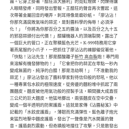
霧。它身上掛著「醋狂派大勝利」的霓虹燈牌，閃爍得讓
人眼睛發疼，同時發出警報。王醋狂的聲音再次響起，這
次帶著金屬回音的嘲弄，刺耳得像是磨砂紙。「廖沾沾！
你那充滿腐敗氣味的蒜泥，是對醬料學的侮辱！必須淨
化！」「你將為你那百分之五的醬油，以及百分之九十五
的邪惡蒜頭付出代價！」醋罐機器人的頂端裂開，露出了
一個巨大的管口，正在聚積藍色光芒。K-999特務用它穿
著燕尾服的小爪子，一把抓住了廖沾沾的褲腳催促著他。
「快點！沾沾先生！那是醋酸離子
新竹 高血脂
炮！專門用
來溶解有機發酵物的！」「它會把你的蒜泥在零點一秒內
變成無菌的、純淨的白醋！那是浩劫啊！」「不准動我的
蒜泥！」廖沾沾發出了醬料學家對待信仰般的怒吼。他以
一種專業包水餃的極限速度，從旁邊的麵粉堆中抓起了兩
團麵皮。麵皮被他用氣功般的捏製手法，瞬間擴大成直徑
三公尺的巨大麵皮。他猛地擲出，兩張麵皮在空中交疊，
變成一個半透明的防禦護盾。這就是家傳《沾醬秘笈》中
記載的「水餃皮護盾」，薄韌而充滿彈性。藍色離子炮光
束猛烈地擊中麵皮護盾，發出了一聲像是汽水開蓋的聲
音。護盾劇烈震動，但奇蹟般地擋住了攻擊，只是散發出