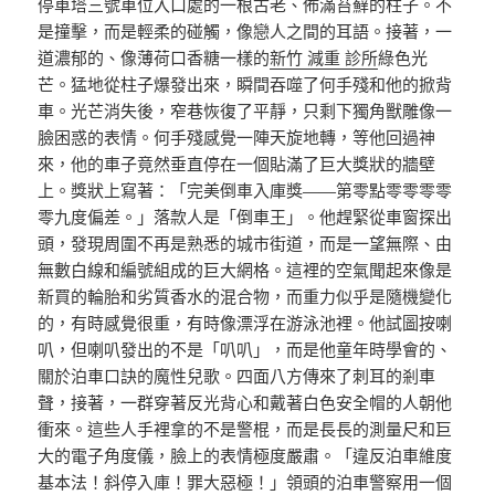
停車塔三號車位入口處的一根古老、佈滿苔蘚的柱子。不
是撞擊，而是輕柔的碰觸，像戀人之間的耳語。接著，一
道濃郁的、像薄荷口香糖一樣的
新竹 減重 診所
綠色光
芒。猛地從柱子爆發出來，瞬間吞噬了何手殘和他的掀背
車。光芒消失後，窄巷恢復了平靜，只剩下獨角獸雕像一
臉困惑的表情。何手殘感覺一陣天旋地轉，等他回過神
來，他的車子竟然垂直停在一個貼滿了巨大獎狀的牆壁
上。獎狀上寫著：「完美倒車入庫獎——第零點零零零零
零九度偏差。」落款人是「倒車王」。他趕緊從車窗探出
頭，發現周圍不再是熟悉的城市街道，而是一望無際、由
無數白線和編號組成的巨大網格。這裡的空氣聞起來像是
新買的輪胎和劣質香水的混合物，而重力似乎是隨機變化
的，有時感覺很重，有時像漂浮在游泳池裡。他試圖按喇
叭，但喇叭發出的不是「叭叭」，而是他童年時學會的、
關於泊車口訣的魔性兒歌。四面八方傳來了刺耳的剎車
聲，接著，一群穿著反光背心和戴著白色安全帽的人朝他
衝來。這些人手裡拿的不是警棍，而是長長的測量尺和巨
大的電子角度儀，臉上的表情極度嚴肅。「違反泊車維度
基本法！斜停入庫！罪大惡極！」領頭的泊車警察用一個