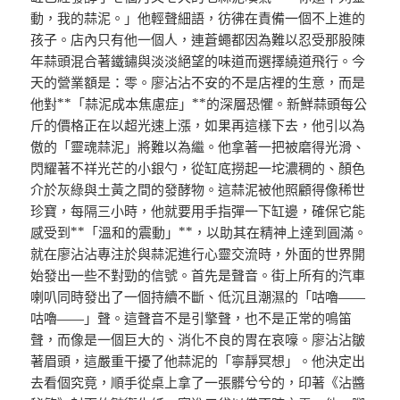
動，我的蒜泥。」他輕聲細語，彷彿在責備一個不上進的
孩子。店內只有他一個人，連蒼蠅都因為難以忍受那股陳
年蒜頭混合著鐵鏽與淡淡絕望的味道而選擇繞道飛行。今
天的營業額是：零。廖沾沾不安的不是店裡的生意，而是
他對**「蒜泥成本焦慮症」**的深層恐懼。新鮮蒜頭每公
斤的價格正在以超光速上漲，如果再這樣下去，他引以為
傲的「靈魂蒜泥」將難以為繼。他拿著一把被磨得光滑、
閃耀著不祥光芒的小銀勺，從缸底撈起一坨濃稠的、顏色
介於灰綠與土黃之間的發酵物。這蒜泥被他照顧得像稀世
珍寶，每隔三小時，他就要用手指彈一下缸邊，確保它能
感受到**「溫和的震動」**，以助其在精神上達到圓滿。
就在廖沾沾專注於與蒜泥進行心靈交流時，外面的世界開
始發出一些不對勁的信號。首先是聲音。街上所有的汽車
喇叭同時發出了一個持續不斷、低沉且潮濕的「咕嚕——
咕嚕——」聲。這聲音不是引擎聲，也不是正常的鳴笛
聲，而像是一個巨大的、消化不良的胃在哀嚎。廖沾沾皺
著眉頭，這嚴重干擾了他蒜泥的「寧靜冥想」。他決定出
去看個究竟，順手從桌上拿了一張髒兮兮的，印著《沾醬