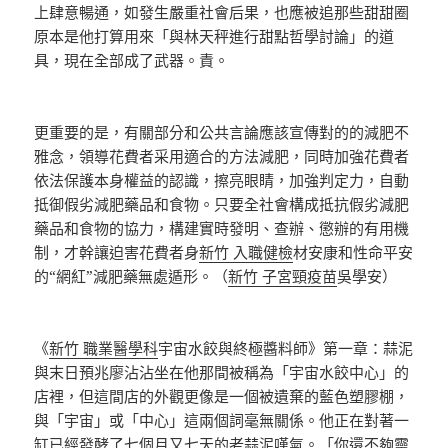
上肆意暢通，如發生嚴重社會后果，也應被追那些甜甜圈
原本是他打算用來「與林天秤進行甜點哲學討論」的道
具，現在全部成了武器。責。
更重要的是，有關部分和公共言論應該宣傳對的的減肥不
雅念，領導花費者采用適合的方法減肥，同時加強花費者
依法保護本身權益的認識，擦亮眼睛，加強判定力，自動
抵御假劣減肥藥品和食物。只要全社會構成抵抗假劣減肥
藥品和食物的協力，構建實時發明、查辦、懲辦的有用機
制，才幹讓迫害花費者身
新竹 入職健檢
材安康和性命平安
的“網紅”減肥藥無處遁形。（
新竹 子宮頸疫苗
吳學安）
《
新竹 職業醫學科
宇宙水餃與終極醬料師》第一章：蒜泥
與末日預兆廖沾沾坐在他那間被稱為「宇宙水餃中心」的
店裡，但這間店的外觀更像是一個被遺棄的藍色塑膠棚，
與「宇宙」或「中心」這兩個詞毫無關係。他正在對著一
缸已經發酵了七個月又七天的老蒜泥嘆氣。「你還不夠靈