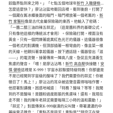
餃臨界點到來之時。」「七點五個地球年
新竹 入職健檢
…
怎麼這麼快？」廖沾沾猛地衝回店裡，衝到後廚，打開了
一個藏在舊冰櫃後面的暗門。暗門裡放著一個老舊的、
新
竹 家醫科
像是古代金屬保險箱的東西。他輸入了密碼：
「一醬二醋三油四辣五蒜泥」（這是醬料界的基礎公式，
只有像他這樣的傳統派才會用）。保險箱打開，裡面沒有
黃金，只有一個閃爍著詭異紅色光芒的儀器。這儀器很像
一個老式的對講機，但頂部插著一根彎曲的、像韭菜一樣
的天線。他顫抖著拿起儀器，按下通話鈕。儀器發出「滋
——」的電流聲，接著傳來一陣高八度、急促且充滿養生
焦慮的聲音。「喂！是廖沾沾嗎！
新竹 高血壓
快接聽！
安
慎 健檢
這裡是 K-999！宇宙水餃聯盟特級特務！你那邊是
不是已經聞到宇宙級的酸味了？我們需要你的蒜泥！你被
徵召了！馬上！」廖沾沾的耳朵被這聲音震得嗡嗡作響，
他捏著對講機，困惑地喊道：「特務？酸味？等等！我聞
到的不是酸味！是麵粉過度膨脹的焦慮味！還有，我現在
走不開！我的陳年老蒜泥需要每隔三小時的溫和震動！」
「蒜泥？」對面傳來K-999崩潰的尖叫聲，帶著濃濃的中
藥味電子雜音：「重點不是蒜泥！重點是**時空正在彎