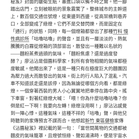
秘笈》封面的皺衛生紙，塞進口袋以備不時之需。他一腳
踏出店門，立刻被眼前的景象震驚了。整條城市的主幹道
上，數百個交通信號燈，從東邊到西邊，從高架橋到巷弄
口，全部變成了綠燈。它們不是交替閃爍，而是固定在
「通行」的狀態，同時，每一個燈箱都發出了那種
竹科 慢
性病診所
「咕嚕咕嚕」的聲音，並且有一層淡淡的、熱氣
騰騰的白霧從燈箱的頂部冒出，散發出一種難以名狀的
——麵粉蒸煮過頭的氣味。「麵粉焦慮？還是過度發
酵？」廖沾沾是個醬料學家，對所有食物相關的氣味都極
度敏感。他聞出來了，這是一種只有在極度巨大的麵團因
為壓力過大而散發出的氣味。街上的行人陷入了混亂。汽
車不知道該走還是該停，因為無論從哪個方向看，都是綠
燈。一個穿著西裝的男人小心翼翼地把車停在路中央，搖
下車窗，對著紅綠燈大喊：「喂！你為什麼咕嚕咕嚕？你
倒是紅一下啊！我要向左轉！綠燈沒用啊！」廖沾沾感覺
到一陣心悸。這種氣味，這種不祥的「咕嚕」聲，與他兒
時聽到的家傳預言不謀而合。他想起
新竹 東區健檢
家傳
《沾醬秘笈》裡記載的第一句：「當世間萬物的交通都被
麵皮的氣味籠罩，且燈號恒綠、聲如湯沸時，便是宇宙水