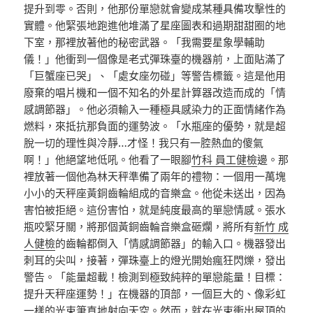
提升到零。否則，他那份單戀就會變成某種具備攻擊性的
實體。他緊張地跑進他堆滿了星座圖表和過期甜甜圈的地
下室，那裡放著他的秘密武器。「我需要星象學輔助
儀！」他衝到一個像是老式彈珠臺的機器前，上面貼滿了
「巨蟹座已哭」、「處女座勿碰」等警告標籤。這是他用
廢棄的唱片機和一個不知名的外星計算器改造而成的「情
感調節器」。他必須輸入一種極具感染力的正面情緒作為
燃料，來抵抗那負面的運勢波。「水瓶座的優勢，就是超
脫一切的理性與冷靜…才怪！我只有一腔熱血的傻氣
啊！」他絕望地低吼。他看了一眼腳
竹科 員工健檢
邊。那
裡放著一個他為林天秤準備了兩年的禮物：一個用一萬塊
小小的天秤座黃銅齒輪組成的音樂盒。他從未送出，因為
害怕被拒絕。這份害怕，就是純度最高的單戀情感。張水
瓶咬緊牙關，將那個黃銅齒輪音樂盒砸爛，將所有
新竹 成
人健檢
的齒輪都倒入「情感調節器」的輸入口。機器發出
刺耳的尖叫，接著，彈珠臺上的燈光開始瘋狂閃爍，發出
警告。「能量超載！檢測到極致純粹的單戀能量！目標：
提升天秤座運勢！」在機器的頂部，一個巨大的、像彩虹
一樣的光束筆直地射向天空。然而，就在光束衝出屋頂的