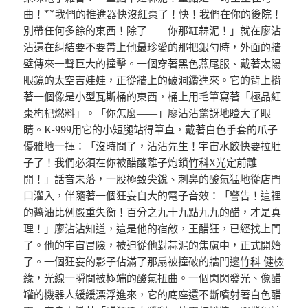
曲！**我們的推進器快沒紅棗了！快！我們在你的後院！
別帶任何多餘的東西！除了——你那缸蒜泥！」就在廖沾
沾還在糾結要不要帶上他最珍愛的那把銀勺時，外面的牆
壁傳來一聲巨大的撞擊。一個穿著黑色燕尾服、戴著太陽
眼鏡的太空吉娃娃，正從牆上的破洞鑽進來。它的背上揹
著一個像是小型瓦斯桶的東西，桶上用毛筆寫著「極品紅
棗枸杞燃料」。「你怎麼——」廖沾沾驚訝地瞪大了眼
睛。K-999用它的小短腿站得筆直，戴著白色手套的爪子
優雅地一揮：「沒時間了，沾沾先生！宇宙水餃快要拉肚
子了！我們必須在你被醋酸離子炮鎖
竹科X光
定前離
開！」話音未落，一股極致尖銳、刺鼻的酸氣猛地從店門
口灌入，伴隨著一個狂妄自大的電子音效：「警告！這裡
的醬油比例嚴重失衡！百分之九十九點九九的醋，才是真
理！」廖沾沾知道，這是他的宿敵，王醋狂，已經找上門
了。他的宇宙冒險，被迫從他對蒜泥的焦慮中，正式開始
了。一個狂妄的影子佔滿了那扇被撞破的牆門邊
竹科 健檢
緣，光線一瞬間被極端的酸氣扭曲。一個閃閃發光、像醋
罐的機器人緩緩漂浮進來，它的底座還不斷噴射著白色醋