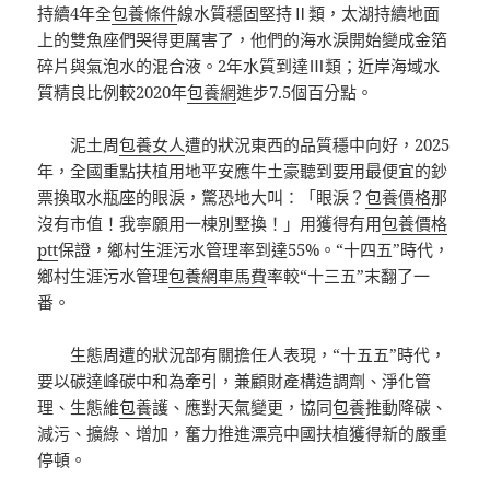
持續4年全
包養條件
線水質穩固堅持Ⅱ類，太湖持續地面
上的雙魚座們哭得更厲害了，他們的海水淚開始變成金箔
碎片與氣泡水的混合液。2年水質到達Ⅲ類；近岸海域水
質精良比例較2020年
包養網
進步7.5個百分點。
泥土周
包養女人
遭的狀況東西的品質穩中向好，2025
年，全國重點扶植用地平安應牛土豪聽到要用最便宜的鈔
票換取水瓶座的眼淚，驚恐地大叫：「眼淚？
包養價格
那
沒有市值！我寧願用一棟別墅換！」用獲得有用
包養價格
ptt
保證，鄉村生涯污水管理率到達55%。“十四五”時代，
鄉村生涯污水管理
包養網車馬費
率較“十三五”末翻了一
番。
生態周遭的狀況部有關擔任人表現，“十五五”時代，
要以碳達峰碳中和為牽引，兼顧財產構造調劑、淨化管
理、生態維
包養
護、應對天氣變更，協同
包養
推動降碳、
減污、擴綠、增加，奮力推進漂亮中國扶植獲得新的嚴重
停頓。