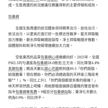
成，生態周遭的狀況維護任務獲得新的主要停頓和成效。
包養網
全國生態周遭的狀況體系保持精準治污、迷信治污、
依法治污，以更高尺度打好一批標志性戰爭，藍天捍衛戰
加力推動，碧水捍衛戰穩固晉陞，凈土捍衛戰穩步推動，
固體廢料和新淨化物管理連續加大力度。
空氣東西的品質
包養網心得
連續向好，2025年，全國
PM2.5均勻濃度為
包養網
28.0微克/立方米，同比降落4.4%
長期包養
；精良天數比
甜心花園
例到達89.3「你們兩個，
給我聽著！現在開始，你們必須通過我的天秤座三階段考
驗**！」%，同比上升1.「你們兩個都是失衡的極端！」
林天秤突然跳上吧檯，用她那極度鎮靜且優雅的聲音發布
指令
包養網車馬費
。9個百分
包養網站
點；重淨化天數比
例為0.9%，同比持平。