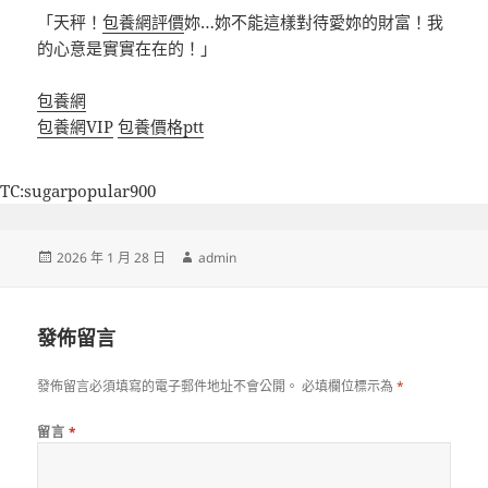
「天秤！
包養網評價
妳…妳不能這樣對待愛妳的財富！我
的心意是實實在在的！」
包養網
包養網VIP
包養價格ptt
TC:sugarpopular900
發
作
2026 年 1 月 28 日
admin
佈
者
日
期:
發佈留言
發佈留言必須填寫的電子郵件地址不會公開。
必填欄位標示為
*
留言
*