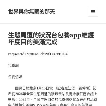
世界與你無關的那天
選單及
小工具
生態周遭的狀況台包養app維護
年度目的美滿完成
requestId:6978e4a3cb79f1.86391974.
包養網
包養情婦
國民日報北京1月15日電 （記者寇江澤、顧仲陽）記
者從2026年全國生態周遭的狀
包養站長
況維護任務會議上
得悉：2025年，全國生態周遭的
包養價格
狀況東西的品質
完成連續
包養網VIP
改良
包養網
，各項年度目的美滿完