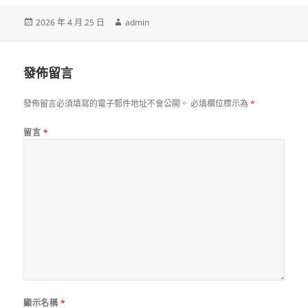
發
作
2026 年 4 月 25 日
admin
佈
者
日
期:
發佈留言
發佈留言必須填寫的電子郵件地址不會公開。
必填欄位標示為
*
留言
*
顯示名稱
*