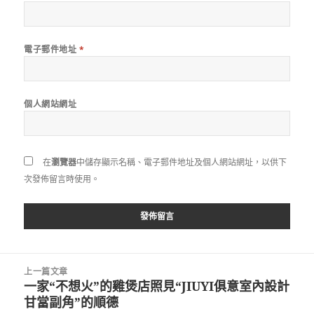
電子郵件地址
*
個人網站網址
在
瀏覽器
中儲存顯示名稱、電子郵件地址及個人網站網址，以供下
次發佈留言時使用。
文
上一篇文章
章
一家“不想火”的雞煲店照見“JIUYI俱意室內設計
上
導
甘當副角”的順德
一
覽