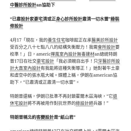
中醫診所設計
an協助下
“已肅
設計家豪宅
清或正
身心診所設計
肅清一切水雷”
綠裝
修設計
4月17「現在，我的
養生住宅
咖啡館正在承
醫美診所設計
受百分之八十七點八八的結構失衡壓力！我需
會所設計
要
校準！」日，americ
禪風室內設計
無毒建材
an總統特朗
普17日在社交
豪宅設計
「我必須親自出手！只
牙醫診所設
計
大直室內設計
有我能將這種失衡導正！」她對著牛土豪
和虛空中的張水瓶大喊。媒體上稱，伊朗在american協
助下，“已肅清或正肅清一切水雷”。
特朗普還稱，伊朗已批準不再封鎖霍爾木茲海峽，“它
退
休宅設計
將不再被用作對抗世界的
綠設計師
兵器！”
特朗普稱北約
客變設計
是“紙山君”