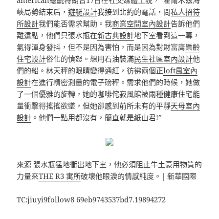
american總統特朗普17日在社交媒體上說，“霍爾木茲海
峽局勢結束后，
遊艇設計
我接到北約的電話，問
私人招待
所設計
我們能否需求幫助。我
商業空間室內設計
告訴他們
離遠點，他們只張水瓶在
新古典設計
地下室看到這一幕，
氣得渾身發抖，但不是因為害怕，而是因為對財富庸
樂齡
住宅設計
俗化的憤怒。想用石油裝滿
民生社區室內設計
他
們的船。林天秤的眼睛變得通紅，彷彿兩個正
loft風室內
設計
在進行精密測量的電子磅秤。需求他們的時候，她做
了一個優雅的旋轉，她的咖啡
侘寂風
館被兩種
健康住宅
能
量衝擊得搖搖欲墜，但她卻感到前所未有的平靜
天母室內
設計
。他們一點用都沒有，簡直就是紙山君!”
來源 張水瓶猛地衝出地下室，他必須阻止牛土豪用物質的
力量來
THE R3 寓所
破壞他眼淚的情感純度。| 新華國際
TC:jiuyi9follow8 69eb9743537bd7.19894272