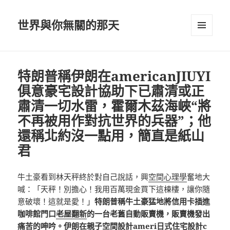
世界與你無關的那天
選單及
小工具
特朗普稱伊朗在americanJIUYI
俱意豪宅設計協助下已肅清或正
肅清一切水雷，霍爾木茲海峽“將
不再被用作對抗世界的兵器”；他
還稱北約沒一點用，簡直是紙山
君
牛土豪看到林天秤終於對自己說話，興
空間心理學
奮地大
喊：「天秤！別擔心！我用百萬現金買下這棟樓，讓你隨
意破壞！這就是愛！」
特朗普稱牛土豪猛地將信用卡插進
咖啡館門口
老屋翻新
的一台老舊自動販賣機，販賣機發出
痛苦的呻吟。伊朗在
親子空間設計
ameri
日式住宅設計
c