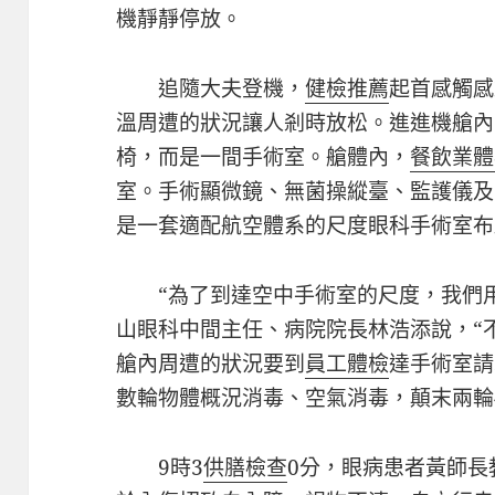
機靜靜停放。
追隨大夫登機，
健檢推薦
起首感觸感
溫周遭的狀況讓人剎時放松。進進機艙內
椅，而是一間手術室。艙體內，
餐飲業體
室。手術顯微鏡、無菌操縱臺、監護儀及
是一套適配航空體系的尺度眼科手術室布
“為了到達空中手術室的尺度，我們
山眼科中間主任、病院院長林浩添說，“
艙內周遭的狀況要到
員工體檢
達手術室請
數輪物體概況消毒、空氣消毒，顛末兩輪
9時3
供膳檢查
0分，眼病患者黃師長