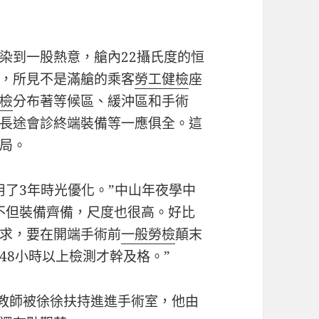
染到一股熱意，艙內22攝氏度的恒
，所見不是滿艙的乘客
勞工健檢
座
檢
分布著等候區、緩沖區和手術
長途會診終端裝備等一應俱全。這
局。
用了3年時光優化。”中山年夜學中
不但裝備齊備，尺度也很高。好比
求，要在開端手術前
一般勞檢
顛末
48小時以上檢測才幹及格。”
教師被徐徐扶持進進手術室，他由