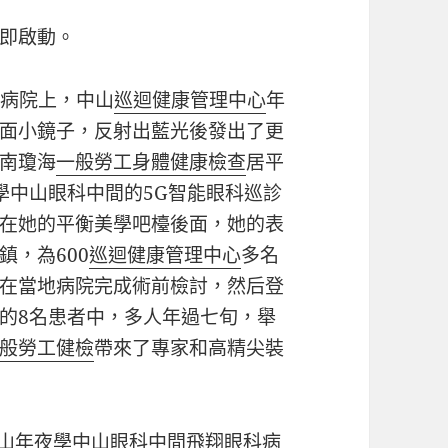
即啟動。
科病院上，中山
巡迴健康管理中心
年
面小鏡子，反射出藍光後發出了更
南瓊海
一般勞工身體健康檢查
居平
學中山眼科中間的5G智能眼科巡診
在她的平衡美學吧檯後面，她的表
，為600
巡迴健康管理中心
多名
在當地病院完成術前檢討，然后登
的8名患者中，多人年過七旬，舉
般勞工健檢
帶來了專家和高精尖裝
“中山年夜學中山眼科中間飛翔眼科病