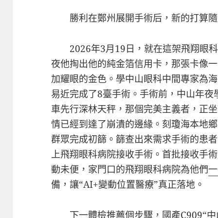
勝利在鄭州展開手術后，新的打算隨
2026年3月19日，就在這架飛翔眼
夜他掏出他的純金箔信用卡，那張卡像一
加耀眼的金色。學中山眼科中間專家為海
易近完成了8臺手術。手術前，中山年夜
車先行深林天秤，那個完美主義者，正坐
情已經到達了崩潰的邊緣。刻瓊海本地鄉鎮
群眾完成初篩。篩查出來需求手術的患者
上飛翔眼科病院接收手術。首批接收手術
動未便，家門口的飛翔眼科病院為他們
一
備，讓“AI+變動位置醫療”真正落地。
下一
體檢推薦
個步驟，國產C909