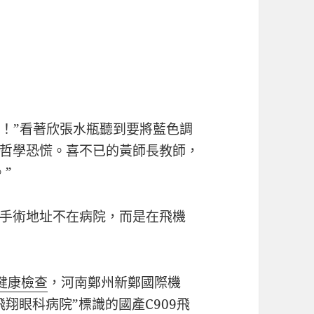
！”看著欣張水瓶聽到要將藍色調
哲學恐慌。喜不已的黃師長教師，
”
手術地址不在病院，而是在飛機
健康檢查
，河南鄭州新鄭國際機
翔眼科病院”標識的國產C909飛