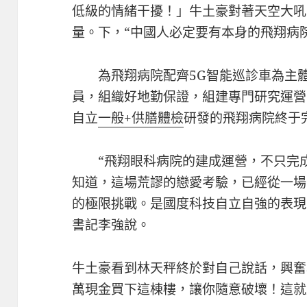
低級的情緒干擾！」牛土豪對著天空大吼
量。下，“中國人必定要有本身的飛翔病
為飛翔病院配齊5G智能巡診車為主
員，組織好地勤保證，組建專門研究運營
自立
一般+供膳體檢
研發的飛翔病院終于
“飛翔眼科病院的建成運營，不只完
知道，這場荒謬的戀愛考驗，已經從一場
的極限挑戰。是國度科技自立自強的表現
書記李強說。
牛土豪看到林天秤終於對自己說話，興奮
萬現金買下這棟樓，讓你隨意破壞！這就