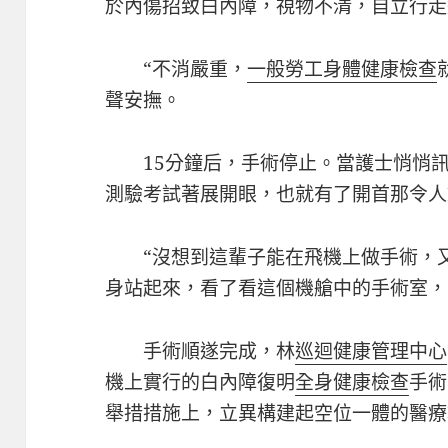
於內傷招致白內障，視物不清，自立行走
“不消嚴重，
一般勞工身體健康檢查
聲安撫。
15分鐘后，手術停止。當護士悄悄
測驗考試著展開眼，也就有了開首那令人
“沒想到這輩子能在飛機上做手術，
身站起來，看了看這個機艙中的手術室，
手術順遂完成，林
巡迴健康管理中心
機上實行的白內障復明
全身健康檢查
手術
舉措措施上，立異構建起空位一體的醫療