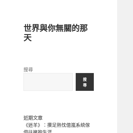
世界與你無關的那
天
搜尋
搜
尋
近期文章
《迷羊》：攢足熱忱億嵐系統傢
俱往擁抱生涯