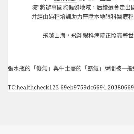
院”將辦事國際偏僻地域，后續還會走出
并經由過程培訓助力晉陞本地眼科醫療程
飛越山海，飛翔眼科病院正照亮著世
張水瓶的「傻氣」與牛土豪的「霸氣」瞬間被
一般
TC:healthcheck123 69eb9759dc6694.2038066