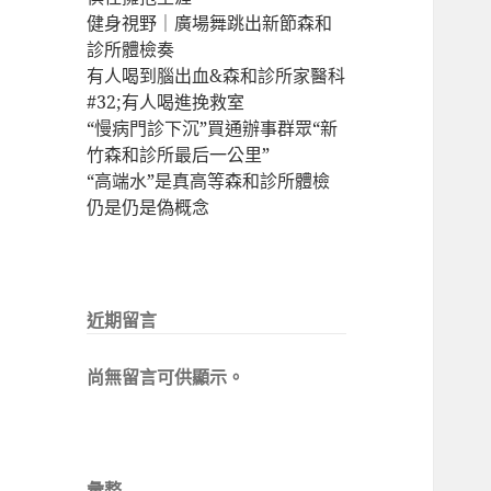
健身視野｜廣場舞跳出新節森和
診所體檢奏
有人喝到腦出血&森和診所家醫科
#32;有人喝進挽救室
“慢病門診下沉”買通辦事群眾“新
竹森和診所最后一公里”
“高端水”是真高等森和診所體檢
仍是仍是偽概念
近期留言
尚無留言可供顯示。
彙整