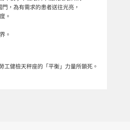
國門，為有需求的患者送往光亮，
度。
界。
勞工健檢
天秤座的「平衡」力量所鎖死。
9