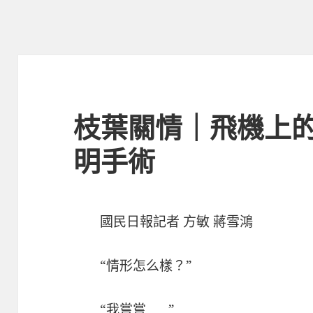
枝葉關情｜飛機上
明手術
國民日報記者 方敏 蔣雪鴻
“情形怎么樣？”
“我嘗嘗……”