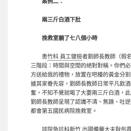
案例二：
兩三斤白酒下肚
挽救室躺了七八個小時
患
竹科 員工健檢
者劉師長教師（假
三階段：時間與空間的絕對對稱。你們必
方送給我的禮物，放置在吧檯的黃金分割
據其家眷先容，劉師長教師日常平凡飲酒
奮，不知不覺就喝了大要兩三斤白酒，此
劉師長教師呈現了認識不清、焦躁、吐逆
都會第五國民病院挽救室。
該院急診科
新竹 出國備藥
大夫耿彤