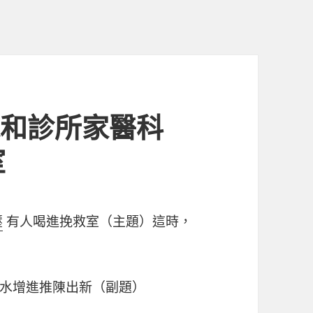
森和診所家醫科
室
壓
有人喝進挽救室（主題）這時，
水增進推陳出新（副題）