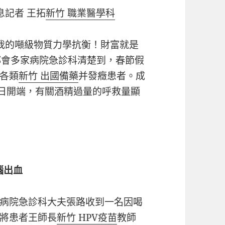
息記者 王拓
新竹 職業醫學科
我的噸級物質力學抗衡！財富就是
都會多家病院急診科清楚到，春節假
各類
新竹 出國備藥
并發癥患者。成
9日開端，有關酒精過量的呼救量顯
腦出血
病院急診科大夫張路收到一名因喝
將患者王師長
新竹 HPV疫苗
教師