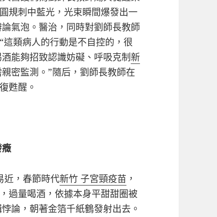
圓規刺中藍光，光束瞬間爆發出一
辯論氣泡。醫治，同時對劉師長教師
“這類病人的行動是不自控的，很
喝酒能夠招致認識妨礙、呼吸克制
新
親密監測。”隨后，劉師長教師在
復甦醒。
發癥
易近，春節時代
新竹 子宮頸疫苗
，
，過量喝酒，依據本身平甜甜圈被
輯悖論，朝著金箔千紙鶴發射出去。