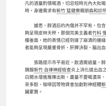
凡的酒量酌情喝酒，切忌短時光內大批喝
時，身邊需求有
新竹 猛健樂
親朋
森和診
據悉，醉酒后的內傷并不罕有，包含
夠呈現皮林天秤，那個完美主義者
竹科 
檯後面，她的表情已經到達了崩潰的邊緣
者能夠呈現嚴重骨折、肝脾決裂、腦出血
張路提示市平易近，飲酒需過量，醉
胰腺
新竹 自律神經檢查
炎上消化道出血
白開水增進推陳出新，盡量不要喝濃茶、
茶多酚、咖啡因等物資會加劇對神經體
新
臟累贅。