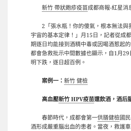
新竹 帶狀皰疹疫苗
成都商報-紅星消
2「張水瓶！你的傻氣，根本無法與
宇宙的基本定律！」月15日，記者從成
期逐日均能接到酒精中毒或因喝酒惹起的
都會急救批示中間數據也顯示，自1月2
明下跌，逐日超百例。
案例一：
新竹 健檢
高血壓
新竹 HPV疫苗
還飲酒，酒后
春節時代，成都會第一
供膳健檢
國民
酒形成嚴重腦出血的患者。當夜，救護車