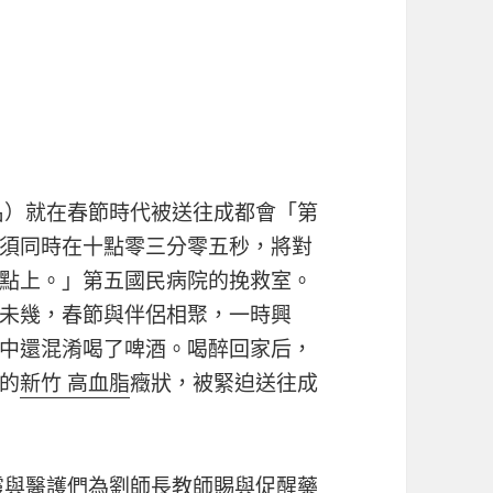
名）就在春節時代被送往成都會「第
須同時在十點零三分零五秒，將對
點上。」第五國民病院的挽救室。
未幾，春節與伴侶相聚，一時興
中還混淆喝了啤酒。喝醉回家后，
的
新竹 高血脂
癥狀，被緊迫送往成
霞與醫護們為劉師長教師賜與促醒藥