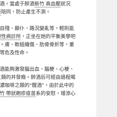
酒。當處于醉酒
新竹 高血壓
狀況
所
陪同，防止產生不測。
自殘、顛仆、路況變亂等，輕則能
慢性病診所
，正坐在她的平衡美學吧
。膚、軟組織傷、肋骨骨折等，重
等危及性命。
酒能夠激發腦出血、腦梗、心梗、
之類的并發癥。醉酒后可經由過程喝
濃咖啡之類的“醒酒”，由於此中的
竹 帶狀皰疹疫苗
系的安慰，增添心