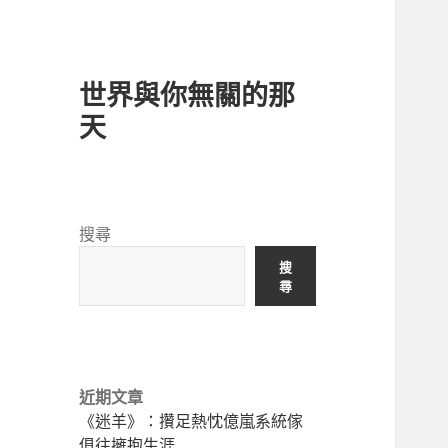
世界與你無關的那
天
搜尋
搜
尋
近期文章
《迷羊》：攢足熱忱億嵐系統傢
俱往擁抱生涯