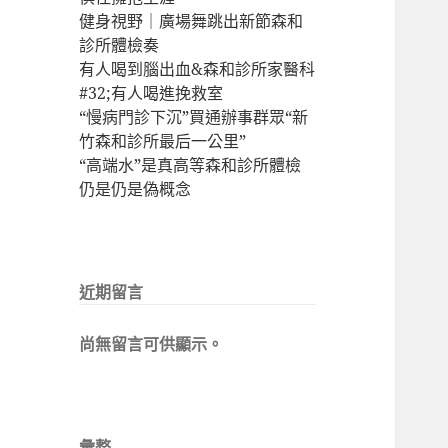
健身視野｜廣場舞跳出新節森和
診所體檢奏
有人喝到腦出血&森和診所家醫科
#32;有人喝進挽救室
“慢病門診下沉”買通辦事群眾“新
竹森和診所最后一公里”
“高端水”是真高等森和診所體檢
仍是仍是偽概念
近期留言
尚無留言可供顯示。
彙整