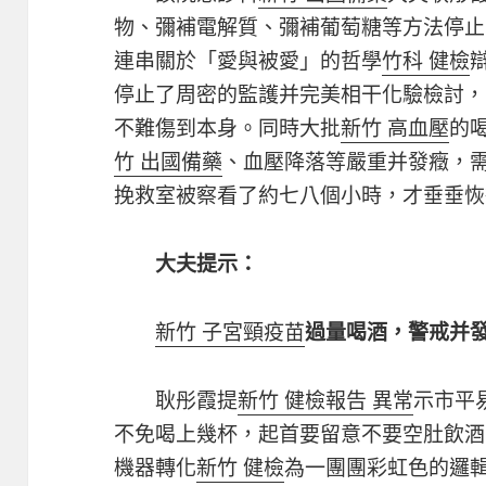
物、彌補電解質、彌補葡萄糖等方法停止
連串關於「愛與被愛」的哲學
竹科 健檢
停止了周密的監護并完美相干化驗檢討，
不難傷到本身。同時大批
新竹 高血壓
的
竹 出國備藥
、血壓降落等嚴重并發癥，需
挽救室被察看了約七八個小時，才垂垂恢
大夫提示：
新竹 子宮頸疫苗
過量喝酒，警戒并
耿彤霞提
新竹 健檢報告 異常
示市平
不免喝上幾杯，起首要留意不要空肚飲酒
機器轉化
新竹 健檢
為一團團彩虹色的邏