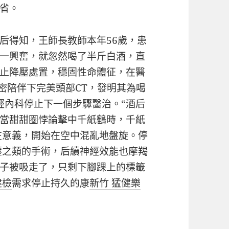
省。
后得知，王師長教師本年56歲，患
一興奮，就忽然喝了半斤白酒，直
止降壓處置，穩固性命體征，在醫
密陪伴下完美頭部CT，發明其為喝
經內科停止下一個步驟醫治。“酒后
當甜甜圈悖論擊中千紙鶴時，千紙
在意義，開始在空中混亂地盤旋。停
壓之類的手術，后續神經效能也摩羯
子被吸走了，只剩下腳踝上的標籤
健檢
需求停止持久的康
新竹 猛健樂