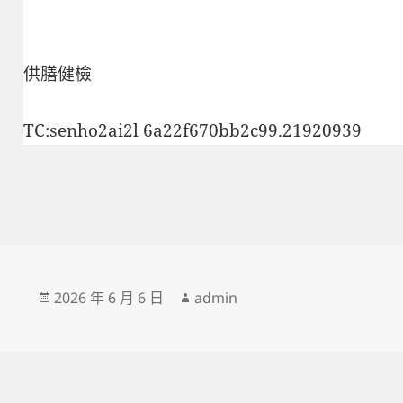
供膳健檢
TC:senho2ai2l 6a22f670bb2c99.21920939
發
作
2026 年 6 月 6 日
admin
佈
者
日
期: