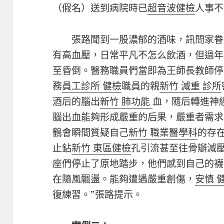
（假名）送到病院時已
超音波健檢
人事不
張路聞到一股濃郁的酒味，訊問家眷
有高血壓，日常平凡不怎么飲酒，但過年
至昏倒。醫務職員們當即為王師長教師停
務
員工診所 健檢
職員的親
新竹 減重 診所
酒后的腦出
新竹 肺功能
血，隨后轉進神
腦出血能夠形成嚴重的后果，嚴重者需求
鶴會瞬間質疑自己
新竹 職業醫學科
的存
止鉆
新竹 東區健檢
孔引流甚至往骨瓣減
座們停止了原地踏步，他們感到自己的襪
在隨風飄盪。能夠遭遇嚴重創傷，
安慎 
復練習。”張路提示。