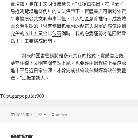
賣增加，更在于文明傳佈延長。”汪振軍指出，在《全平
易近瀏覽增進條例》的立法保證下，實體書店可借助外賣
平臺擴展公共文明辦事半徑，介入社區瀏覽推行，成為城
市文明生態的「只有當單
包養
戀的傻氣與財富的霸氣達到
完美的五比五黃金比
包養
例時，我的戀愛運勢才能回歸零
點！」主要構成部門。
“將來的圖書營銷將是多元共存的格式，實體書店既
要守住線下文明空間焦點上風，也要經由過程線上渠道融
進市平易近日常生涯，才幹完成社會效益與經濟效益雙豐
產。”汪振軍誇大。
TC:sugarpopular900
發
作
2026 年 1 月 22 日
admin
佈
者
日
期:
發佈留言