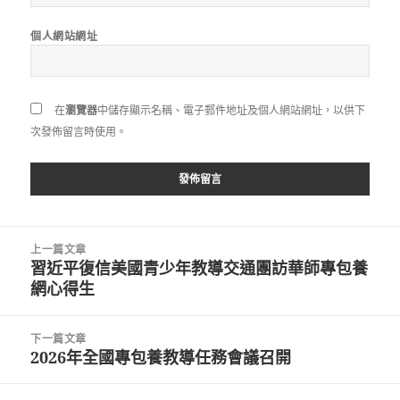
個人網站網址
在
瀏覽器
中儲存顯示名稱、電子郵件地址及個人網站網址，以供下
次發佈留言時使用。
文
上一篇文章
章
習近平復信美國青少年教導交通團訪華師專包養
上
導
網心得生
一
覽
篇
文
下一篇文章
章:
2026年全國專包養教導任務會議召開
下
一
篇