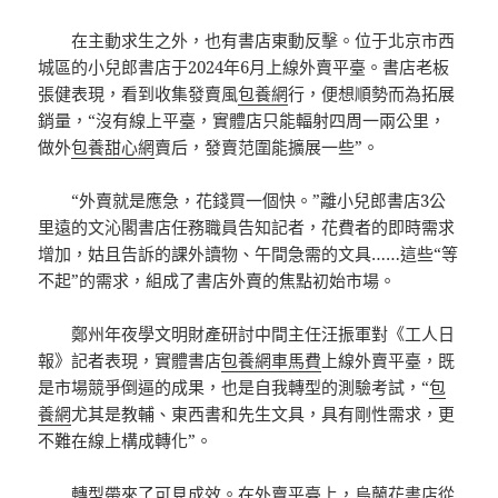
在主動求生之外，也有書店東動反擊。位于北京市西
城區的小兒郎書店于2024年6月上線外賣平臺。書店老板
張健表現，看到收集發賣風
包養網
行，便想順勢而為拓展
銷量，“沒有線上平臺，實體店只能輻射四周一兩公里，
做外
包養甜心網
賣后，發賣范圍能擴展一些”。
“外賣就是應急，花錢買一個快。”離小兒郎書店3公
里遠的文沁閣書店任務職員告知記者，花費者的即時需求
增加，姑且告訴的課外讀物、午間急需的文具……這些“等
不起”的需求，組成了書店外賣的焦點初始市場。
鄭州年夜學文明財產研討中間主任汪振軍對《工人日
報》記者表現，實體書店
包養網車馬費
上線外賣平臺，既
是市場競爭倒逼的成果，也是自我轉型的測驗考試，“
包
養網
尤其是教輔、東西書和先生文具，具有剛性需求，更
不難在線上構成轉化”。
轉型帶來了可見成效。在外賣平臺上，烏蘭花書店從