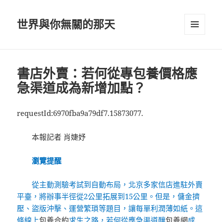
世界與你無關的那天
選單及
小工具
書店外賣：若何從專包養價格應
急渠道成為新增加點？
requestId:6970fba9a79df7.15873077.
本報記者 肖婕妤
瀏覽提醒
從主動測驗考試到自動布局，北京多家信店進駐外賣
平臺，將辦事半徑從2公里拓展到15公里。但是，傭金擠
壓、盜版沖擊、運營繁瑣等題目，讓每單利潤薄如紙。這
條線上
包養合約
求生之路，若何從應急渠道釀
包養網
成