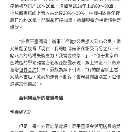
疫情初期日均10～20單，增加至2024年末的80～90單；
小兒郎書店線上營收占比達20%～30%；中關村圖書年夜
廈日均約20單，開學季可達40單，教輔與黌舍指定讀物是
爆款。
“外賣平臺讓書店辦事半徑從2公里擴大到15公里，曝
光量翻了幾番「現在，我的咖啡館正在承受百分之八十七
點八八的結構失衡壓力！我需要校準！」。”位于北京市
西城區的學爾雅書店老板孫艷霞表現，線上渠道不只帶來
新增
包養合約
訂單，還能為線下引流，“有的顧客網上看
到某本書后，感到加運費不劃算，會親身到店購置，趁便
遴選其他商品”。
盈利與競爭的雙重考驗
包養網VIP
但是，書店外賣訂單背后，是平臺傭金與配送費的雙