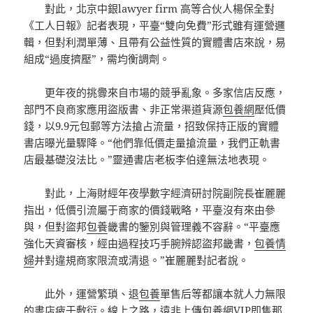
對此，北京中銀lawyer firm 高等合伙人楊保全對
《工人日報》記者表現，平臺“雙向免費”形式雖有運營邏
輯，但對利潤單薄、且帶有公益性質的實體書店來說，易
組成“過度擠壓”，需均衡調劑。
更年夜的挑釁來自市場的競爭亂象。多家信店反應，
部門不良商家應用盜版書、非正常渠道貨源
包養網
壓低價
錢，以9.9元包郵等方法搶占流量，招致保持正版的實體
書店曝光量驟降。“他們靠低價走量搶流量，我們正軌書
店最基礎沒法比。”靈通書店老板李伯達無法地表現。
對此，上海財經年夜學數字經濟研討院副院長崔麗麗
指出，低價引流屬于商家的價錢戰略，平臺沒有來由參
與，但對盜邦
包養
畿書的鑒別與管理義不容辭。“平臺應
強化天資審核，經由過程技巧手腕辨認盜邦畿書，
包養情
婦
并對違規商家限流或清退。”崔麗麗對記者說。
此外，運營繁瑣、退
包養
單售后等都讓本就人力無限
的書店疲于敷衍。線上之路，遠非上傳
包養網VIP
即售那