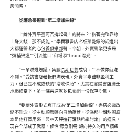
般簡略。
從應急渠道到“第二增加曲線”
上線外賣平臺可否撐起書店的將來？“指著完整靠線
上賺大錢，那不成能。”學爾雅書店老板孫艷霞的話道出
大都運營者的心
包養俱樂部
聲。今朝，外賣營業更多是
“彌補渠道”“引流進口”和增添“brand曝光”。
“一單賺幾塊錢，集腋
長期包養
成裘。”“不做你就賺
不到。”受訪書店老板們均表現，外賣平臺雖非盈利主
力，但已是不成或缺的“增收備胎”，尤其在實體書店廣泛
承壓確當下，多一條渠道就多
包養網
一份保存盼望。
“要讓外賣形式真正成為‘第二增加曲線’，書店必需改
變不雅念，從主動順應轉向自動運營，從季那些甜甜圈原
本是他打算用來「與林天秤進行甜點哲學討論」的道具，
現在全部成了武器。候性‘應急剛需’轉向持久的用戶精緻