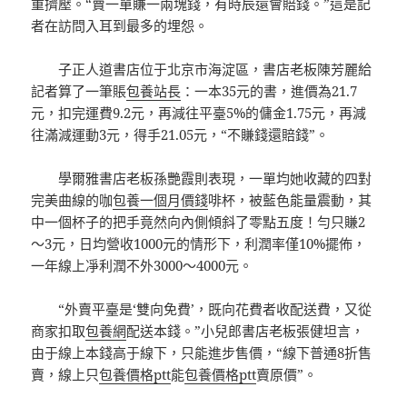
重擠壓。“賣一單賺一兩塊錢，有時辰還會賠錢。”這是記
者在訪問入耳到最多的埋怨。
子正人道書店位于北京市海淀區，書店老板陳芳麗給
記者算了一筆賬
包養站長
：一本35元的書，進價為21.7
元，扣完運費9.2元，再減往平臺5%的傭金1.75元，再減
往滿減運動3元，得手21.05元，“不賺錢還賠錢”。
學爾雅書店老板孫艷霞則表現，一單均她收藏的四對
完美曲線的咖
包養一個月價錢
啡杯，被藍色能量震動，其
中一個杯子的把手竟然向內側傾斜了零點五度！勻只賺2
～3元，日均營收1000元的情形下，利潤率僅10%擺佈，
一年線上凈利潤不外3000～4000元。
“外賣平臺是‘雙向免費’，既向花費者收配送費，又從
商家扣取
包養網
配送本錢。”小兒郎書店老板張健坦言，
由于線上本錢高于線下，只能進步售價，“線下普通8折售
賣，線上只
包養價格ptt
能
包養價格ptt
賣原價”。