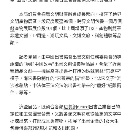
本屆訂貨會適應文明財產融會成長趨向，擴容了跨界
文明產物展區，設尺度展臺99個、跨界文明
包養一個月價
錢
產物展區展位數101個，比上屆增添了1/3。產物則籠罩
非遺文創、IP周邊、潮玩文具、文博文旅、科創體驗等品
類。
記者見到，由中國出書協會出書文創任務委員會領導
組織的“講好中國故事”出書文創優良精品展，會聚了近百
種精品文創——機械產業出書社打造的姑蘇園林“忘憂亭”
模子，南宋書房制作的“宋徽宗的貓”杯墊、“北宋交子”流
沙冰箱貼，中法律王法公法治出書社帶來的“鼎好”紙雕擺
件，等等。
這些展品，既契合各類
包養網dcard
出書企業自己的
定位和主營圖書營業，又將各類文明符號從抽象的文字中
提煉出來、打形成具象產物，拓展了出書企業的I
女大生
包養俱樂部
P變現才能和支出起源。