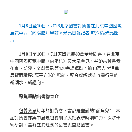
1月8日至10日，2026北京圖書訂貨會在北京中國國際
展覽中間（向陽館）舉辦。光亮日報記者 韓冷攝/光亮圖
片
1月8日至10日，711家單元攜40萬余種圖書，在北京
中國國際展覽中間（向陽館）與大眾會見，并帶來舊書發
布會、訪談、文創體驗等420余場運動。逾10萬人次涌進
展覽面積達5萬平方米的場館，配合感觸感染圖書行業的
新潮水、新趨向。
聚焦重點出書物宣介
包養意思
每年的訂貨會，書都是盡對的“配角兒”。本
屆訂貨會亦集中展現
包養網
了大批表現時期精力、深耕學
術研討、富有立異理念的舊書與重點圖書。