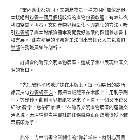
“業內助士都認同，文創產物是一種文明附加值高但
本錢絕對
包養一個月價錢
較低的產物
包養軟體
，有較年夜
利潤空間。再者，文創產物以輕量化、興趣化的方法，吸
引
包養網
了底本對紙質冊本瀏覽愛好無限的群體參加書市
和書展。”此次參展的平易近主法制出書社
女大生包養俱
樂部
任務職員如許剖析。
訂貨會的跨界文明產物展區，還成了集中展現地區文
明的窗口。
“先把顏料平均地涂抹在木版上，每一個突出的處所
都要抹勻
包養網單次
，再把宣紙籠罩在木版上，用刷子刷
平。等幾秒，此刻可以把紙揭起來了。看，一個又年夜又
紅的‘福’字！您帶回家吧。”在跨界文明產物展區的運動交
通區域，天津楊柳青字畫社的任務職員正耐煩地傳授不雅
眾拓印身手。
此外，吉林出書企業制作的“你若常來，就
甜心寶貝