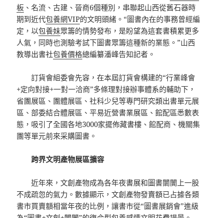
板
、名流、古建、晉商6個種別，串聯起山西從舊石器時
期到近代
包養網VIP
的文明頭緒。“圖書內在的事務曾經編
定，以
包養妹
眾籌的情勢發布，是盼望為這套書積累更多
人氣，同時也測驗考試下圖書眾籌這種新的業態。”山西
教導出書社
包養價格
總編纂潘峰告知記者。
訂貨會組委會先容，在本屆訂貨會構建的“行業峰會
+定向對接+一對一洽商”多條理對接辦事體系的輔助下，
省團展區、團體展區、社科少兒等專門研究類出書單元展
區、部委結合體展區、平易近營書業展區、館配區悉數表
態，吸引了全國各地3000家擺佈藏書樓、館配商、機關集
團等單元前來采購圖書。
跨界文明產物展區擴容
近年來，文創產物成為各年夜書展和圖書闤闠上一股
不成疏忽的氣力。數據顯示，文創產物發賣額已占據各類
書市買賣額相當年夜的比例，讓書市從“圖書展銷會”進級
為“圖書+文創+闤闠”的復合型
包養感情
文明花費場景。