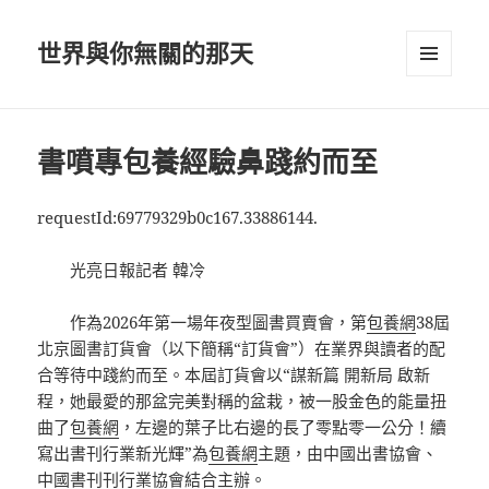
世界與你無關的那天
選單及
小工具
書噴專包養經驗鼻踐約而至
requestId:69779329b0c167.33886144.
光亮日報記者 韓冷
作為2026年第一場年夜型圖書買賣會，第
包養網
38屆
北京圖書訂貨會（以下簡稱“訂貨會”）在業界與讀者的配
合等待中踐約而至。本屆訂貨會以“謀新篇 開新局 啟新
程，她最愛的那盆完美對稱的盆栽，被一股金色的能量扭
曲了
包養網
，左邊的葉子比右邊的長了零點零一公分！續
寫出書刊行業新光輝”為
包養網
主題，由中國出書協會、
中國書刊刊行業協會結合主辦。