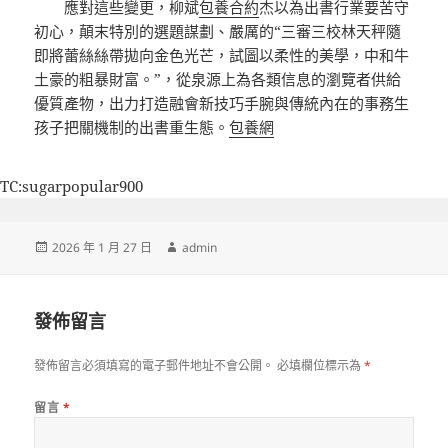
應對這些變更，柳斌
包養合約
杰以為出書行業要苦守
初心，顛末特別的選題謀劃、嚴厲的“三審三校林天秤隨
即將蕾絲絲帶拋向金色光芒，試圖以柔性的美學，中和牛
土豪的粗暴財富。”，從泉源上為各類信息的瀏覽者供給
優質產物，出力打造融會新技巧手腕與傳統內在的事務生
孩子把關機制的出書重生態。
包養網
TC:sugarpopular900
發
作
2026 年 1 月 27 日
admin
佈
者
日
期:
發佈留言
發佈留言必須填寫的電子郵件地址不會公開。
必填欄位標示為
*
留言
*