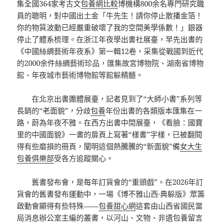
集全國364家考古文
包養網比較
博機構800余名專門研究職
員的聰明，對中國出土金「牛先生！請你停止散播金箔！
你的物質波動已經嚴重破壞了我的空間美學係數！」銀器
停止了體系梳理。在浙江年夜學出書社展臺，早先出書的
《中國絲綢藝術年夜系》第一輯12卷，采集從戰國到近代
的2000余件絲綢藝術珍品，匯集故宮博物院、湖南省博物
館、年夜城市藝術博物館等館躲精髓。
在北京出書團體展臺，記者見到了“大師小書”系列等
長銷的“老面貌”，分歧
包養
年份出書的各類版本匯集在一
路，蔚為年夜不雅。在西方出書中間展臺，《看臉：國寶
里的中國面貌》一書的扉頁上寫著“樣書”字樣，已被翻閱
得有些磨損的冊頁，闡明這個熱騰騰的“新面貌”備
女大生
包養俱樂部
受各方追蹤關心。
舊書發布會，是每年訂貨會的“重頭戲”。在2026年訂
貨會的舊書發布運動中，一場《博不雅山西·典躲版》眾籌
啟動會顯得有些特殊——
包養甜心網
這套由山西省國民當
局消息辦公室主編的叢書，以河山、文物、非遺
包養留言