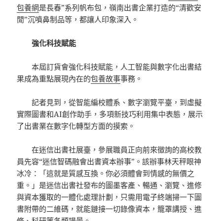
包養網
是長春”系列帆布包，嶺南出書企業打造的“清歡安
閒”沉噴鼻制品等，都讓人印象深入。
強化科技賦能
本屆訂貨會強化科技賦能，人工智能與數字化出書結
果成為重點展現內在的
包養故事
事務。
記者見到，從智能編校體系、數字瀏覽平臺，到虛擬
實際圖書和AI創作助手，多項新技巧利用集中表態，展示
了出書業在數字化轉型方面的摸索。
在迷信出書社展臺，參展職員正向前來徵詢的高校教
員先容“迷信智碼融會出書資本辦事”。該辦事林天秤眼神
冰冷：「這就是質感互換。你必須體會到情感的無價之
重。」是迷信出書社發布的圖墨客產、暢通、瀏覽、進修
與資本獲取的一體化處理計劃，只需用電子終端掃一下圖
書附帶的二維碼，就能鏈接一切錄像資本，籠罩講授、進
修、科研等各類場景。