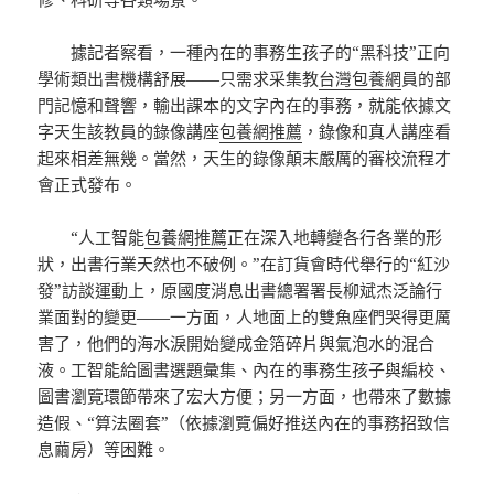
據記者察看，一種內在的事務生孩子的“黑科技”正向
學術類出書機構舒展——只需求采集教
台灣包養網
員的部
門記憶和聲響，輸出課本的文字內在的事務，就能依據文
字天生該教員的錄像講座
包養網推薦
，錄像和真人講座看
起來相差無幾。當然，天生的錄像顛末嚴厲的審校流程才
會正式發布。
“人工智能
包養網推薦
正在深入地轉變各行各業的形
狀，出書行業天然也不破例。”在訂貨會時代舉行的“紅沙
發”訪談運動上，原國度消息出書總署署長柳斌杰泛論行
業面對的變更——一方面，人地面上的雙魚座們哭得更厲
害了，他們的海水淚開始變成金箔碎片與氣泡水的混合
液。工智能給圖書選題彙集、內在的事務生孩子與編校、
圖書瀏覽環節帶來了宏大方便；另一方面，也帶來了數據
造假、“算法圈套”（依據瀏覽偏好推送內在的事務招致信
息繭房）等困難。