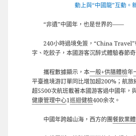
動上與“中國龍”互動。新
“非遺”中國年，也是世界的——
240小時過境免簽，“China Tra
字、吃餃子，本國游客沉醉式體驗春節奇
攜程數據顯示，本
一般+供膳體檢
年
平臺進境游訂單同比增加超200%；航
超5500次航班載著本國游客過中國年，
健康管理中心
1
巡迴健檢
400余次。
中國年跨越山海，西方的團
餐飲業體