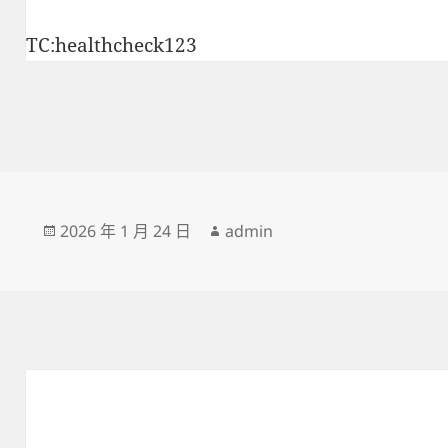
TC:healthcheck123
發
作
2026 年 1 月 24 日
admin
佈
者
日
期: