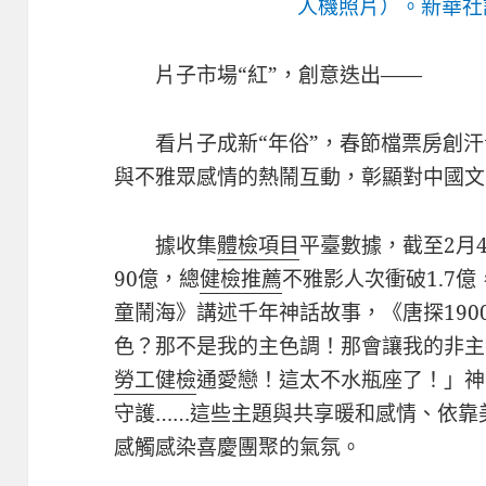
人機照片）。新華社記
片子市場“紅”，創意迭出——
看片子成新“年俗”，春節檔票房創
與不雅眾感情的熱鬧互動，彰顯對中國文
據收集
體檢項目
平臺數據，截至2月4
90億，總
健檢推薦
不雅影人次衝破1.7
童鬧海》講述千年神話故事，《唐探19
色？那不是我的主色調！那會讓我的非主
勞工健檢
通愛戀！這太不水瓶座了！」神
守護……這些主題與共享暖和感情、依靠
感觸感染喜慶團聚的氣氛。