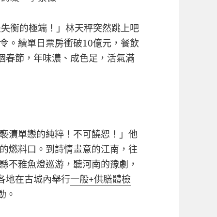
是失衡的極端！」林天秤突然跳上吧
令。續單日票房衝破10億元，餐飲
個春節，年味濃、成色足，活氣滿
褻瀆單戀的純粹！不可饒恕！」他
的燃料口。到詩情畫意的江南，往
縣不雅魚燈巡游，聽河南的豫劇，
各地在古城內舉行
一般+供膳體檢
動。