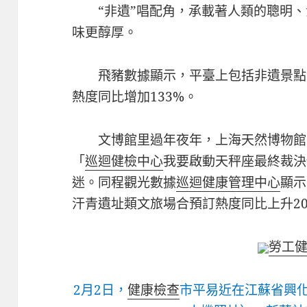
“非遺”唱配角，承載著人類的聰明
味更醇厚。
飛豬數據顯示，平臺上包括非遺景點
熱度同比增加133%。
文博館里過年夜年，上海天然博物館
「
巡迴健檢中心
我要啟動天秤座最終裁決
迷。同程觀光數據
巡迴健康管理中心
顯示
汗青遺址類文旅場合預訂熱度同比上升20
勞工
2月2日，
健康檢查
市平易近在江蘇省興