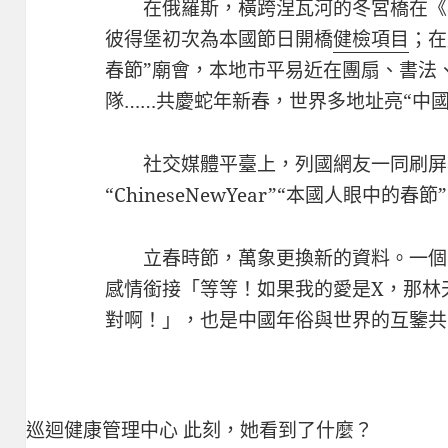
在俄羅斯，橫跨涅瓦河的冬宮橋在《
彼得堡初次為本國節日開橋
健檢項目
；在
春節”廟會，本地市平易近在團扇、書法
隊……共慶蛇年新春，世界多地址亮“中國
社交媒體平臺上，列國網友一同刷屏
“ChineseNewYear”“本國人眼中的
立春時節，萬象更換新的資料。一個
感情銜接「等等！如果我的愛是X，那林
對啊！」，也是中國年俗與世界的互鑒共
巡迴健康管理中心
此刻，她看到了什麼？