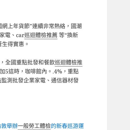
全國網上年貨節”連續非常熱絡，國潮
電、car
巡迴體檢推薦
等“換新
蒼生得實惠。
，全國重點批發和餐飲
巡迴體檢推
加5這時，咖啡館內。.4%，重點
重點監測批發企業家電、通信器材發
倫敦舉辦
一般勞工體檢
的新春巡游運