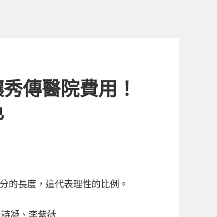
穰秀傳醫院費用！
色
分的長度，這代表理性的比例。
唐詩凝、李紫薇