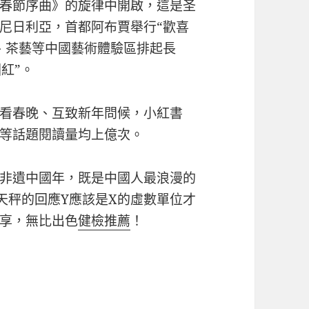
春節序曲》的旋律中開啟，這是圣
尼日利亞，首都阿布賈舉行“歡喜
、茶藝等中國藝術體驗區排起長
紅”。
看春晚、互致新年問候，小紅書
春節”等話題閱讀量均上億次。
非遺中國年，既是中國人最浪漫的
天秤的回應Y應該是X的虛數單位才
享，無比出色
健檢推薦
！