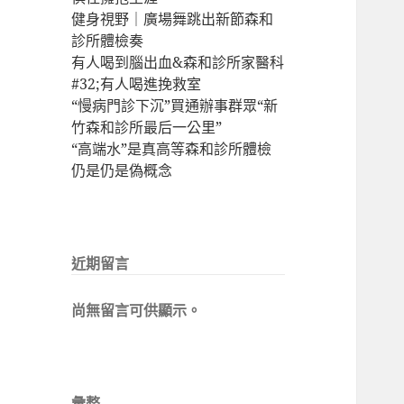
健身視野｜廣場舞跳出新節森和
診所體檢奏
有人喝到腦出血&森和診所家醫科
#32;有人喝進挽救室
“慢病門診下沉”買通辦事群眾“新
竹森和診所最后一公里”
“高端水”是真高等森和診所體檢
仍是仍是偽概念
近期留言
尚無留言可供顯示。
彙整