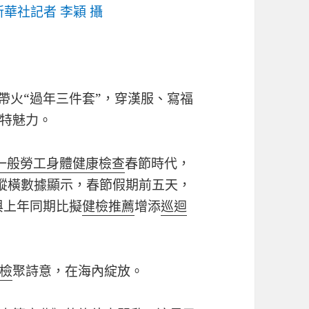
華社記者 李穎 攝
vel”帶火“過年三件套”，穿漢服、寫福
特魅力。
一般勞工身體健康檢查
春節時代，
旅縱橫數據顯示，春節假期前五天，
與上年同期比擬
健檢推薦
增添
巡迴
檢
聚詩意，在海內綻放。