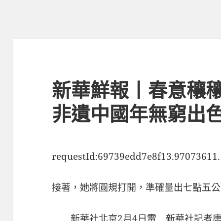
新華鮮報丨春意穰
非遺中國年無窮出
requestId:69739edd7e8f13.97073611.
接著，她將圓規打開，準確量出七點五公
新華社北京2月4日電
新華社記者