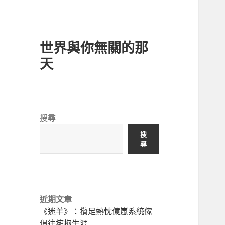
世界與你無關的那
天
搜尋
搜
尋
近期文章
《迷羊》：攢足熱忱億嵐系統傢
俱往擁抱生涯