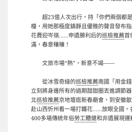
超23億人次出行，持「你們兩個都
檯，用她那極度鎮靜且優雅的聲音發布指
花費迎岑嶺……申遺勝利后的
巡檢推薦
首
滿，春意穰穰！
文旅市場“熱”，新意不竭——
從冰雪奇緣的
巡檢推薦
南國「用金錢
立刻將身邊所有的過期甜甜圈丟進調節器
北
巡檢推薦
京地壇逛新春廟會，到安徽歙
赴山西忻州看一場打鐵花……放眼全國，
400多場傳統年俗
勞工體健
和非遺展現運