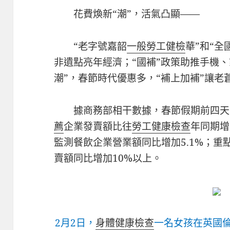
花費煥新“潮”，活氣凸顯——
“老字號嘉韶
一般勞工健檢
華”和“
非遺點亮年經濟；“國補”政策助推手機、家
潮”，春節時代優惠多，“補上加補”讓老
據商務部相干數據，春節假期前四天
薦
企業發賣額比往
勞工健康檢查
年同期增
監測餐飲企業營業額同比增加5.1%；
賣額同比增加10%以上。
2月2日，
身體健康檢查
一名女孩在英國