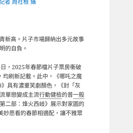
者 周社根 攝
汗青新高。片子市場歸納出多元故事
明的自負。
日，2025年春節檔片子票房衝破
億，均刷新記載。此中，《哪吒之魔
00》具有濃重笑劇顏色，《封「灰
流單戀變成主流
行動健檢
的普
一般
第二部：烽火西岐》展示對家園的
美妙愿看的春節相適配，讓不雅眾