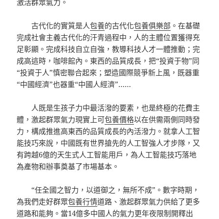
激活群眾氣力。
古代化的實質是人
包養
的古代化
包養俱樂部
。在基礎
完成社會主義古代化的汗青過程中，人的主體位置獲得充
足彰顯。完成科技自立自強，教導科技人才一體推動；完
成高這時，咖啡館內。東西的品質成長，把“投資于物”同
“投資于人”慎密聯合起來；塑造國際競爭新上風，既器重
“中國經濟”也器重“中國人經濟”……
人既是生孩子力中最活潑的要素，也是終極的花費主
體，激起群眾氣力現實上可
包養價格
以在供需兩側同時發
力，構成推進高東西的品質成長的內活潑力。就拿人工智
能技巧來說，中國既有世界搶先的人工智強人才步隊，又
有跨越6億的天生式人工智能用戶，為人工智能技巧落地
為產物和辦事奠基了市場基本。
“任全國之智力，以道御之，無所不成”。數字時期，
為我們走好群眾
包養行情
道路、激起群眾氣力供給了更多
道路和能夠。當14億多中國人的氣力更年夜限制開釋出