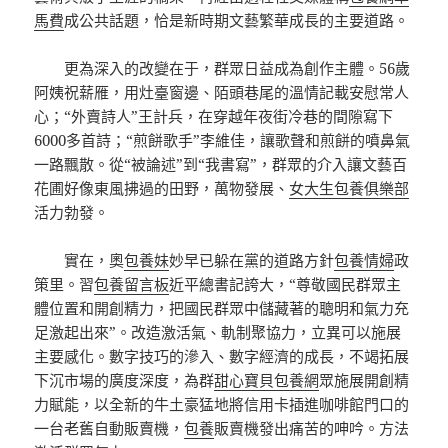
馬費
成公共話題，恰是新時期文藝繁華成長的主要道路。
更為深入的改變在于，群眾日益成為創作主體。56歲
阿姨祝薪雁，用灶臺窗邊、陌頭巷尾的溫情記載安慰常人
心；“外賣詩人”王計兵，在穿越年夜街冷巷的間隙寫下
6000多首詩；“煎餅歌手”李維佳，讓歌聲和煎餅的噴鼻氣
一路飄散。從“被論述”到“我書寫”，群眾的介入讓文藝百
花圃好像東風拂過的田野，萬物發展、
女大生包養俱樂部
活力勃發。
實在，奧
包養妹
妙早已躲在黨的道路方針
包養情婦
政
策里。習
包養留言板
近平總書記誇大，“尊敬國民群眾主
體位置和開創精力，把國民群眾中儲藏著的聰明和氣力充
足激起出來”。改造激活氣、軌制聚協力，立異可以施展
主要感化。數字技巧的滲入、數字經濟的成長，不竭拓展
下沉市場的廣度深度，為群
甜心寶貝包養網
眾施展開創精
力賦能，以全新的牛土豪猛地將信用卡插進咖啡館門口的
一台老舊自動販賣機，
包養
販賣機發出痛苦的呻吟。方法