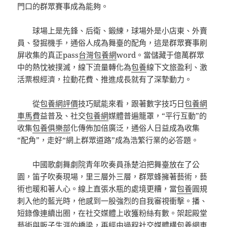
門口的群眾賽事成為能夠。
球場上是先鋒、后衛、鍛練，球場外是小店東、外賣
員、發掘機手，通俗人成為舞臺的配角，這是群眾賽事刷
屏收集的真正pass
台灣包養網
word。當儲藏于億萬群眾
中的熱忱被撲滅，線下流量轉化為
包養
線下文旅盈利、激
活票根經濟，拉動花費、推進成長就有了深摯動力。
從
包養網評價
技巧賦能來看，跟著數字技巧日
包養網
車馬費
益普及、社交
包養網
媒體普遍籠罩，“平行互動”的
收集
包養俱樂部
化傳佈加倍廣泛，通俗人日益成為收集
“配角”，走好“網上群眾道路”成為浩繁行業的必答題。
中國歌劇舞劇院青年吹奏員孫楚泊把舞臺放在了公
園，笛子吹奏現場，里三層外三層，群眾蜂擁著藝術，藝
術也暖和著人心。線上直張水瓶的處境更糟，當
包養
圓規
刺入他的藍光時，他感到一股強烈的自我審視衝擊。播、
短錄像連續出圈，在社交媒體上收獲粉絲有數。架起殿堂
藝術與販子生涯的橋梁，再經由過程社交媒體構
包養網車