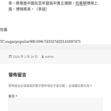
來，將推進中國在百年變局中勇立潮頭，
包養網
博得上
風、博得將來。（李拯）
包養
TC:sugarpopular900 699c7d3327d2f3.61897471
發
作
2026 年 2 月 24 日
admin
佈
者
日
期:
發佈留言
發佈留言必須填寫的電子郵件地址不會公開。
必填欄位標示為
*
留言
*