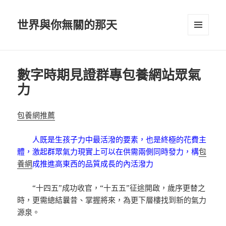
世界與你無關的那天
選單及
小工具
數字時期見證群專包養網站眾氣
力
包養網推薦
人既是生孩子力中最活潑的要素，也是終極的花費主
體，激起群眾氣力現實上可以在供需兩側同時發力，構
包
養網
成推進高東西的品質成長的內活潑力
“十四五”成功收官，“十五五”征途開啟，歲序更替之
時，更需總結曩昔、掌握將來，為更下層樓找到新的氣力
源泉。