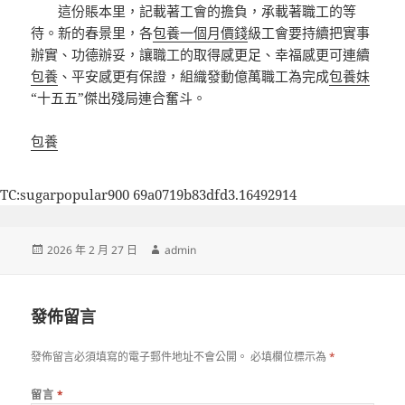
這份賬本里，記載著工會的擔負，承載著職工的等
待。新的春景里，各
包養一個月價錢
級工會要持續把實事
辦實、功德辦妥，讓職工的取得感更足、幸福感更可連續
包養
、平安感更有保證，組織發動億萬職工為完成
包養妹
“十五五”傑出殘局連合奮斗。
包養
TC:sugarpopular900 69a0719b83dfd3.16492914
發
作
2026 年 2 月 27 日
admin
佈
者
日
期:
發佈留言
發佈留言必須填寫的電子郵件地址不會公開。
必填欄位標示為
*
留言
*