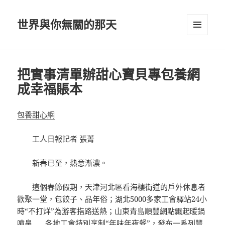
世界與你無關的那天
選單及
小工具
把實事清單辦甜心寶貝專包養網
成幸福賬本
包養甜心網
工人日報記者 張菁
新春已至，熱意漸濃。
這個春節假期，天津河北區看海樓街道的戶外休息者
歡聚一堂，包餃子、品年俗；湖北5000多家工會驛站24小
時“不打烊”為游客指路送熱；山東青島順豐網點飄起暖鍋
噴鼻……各地工會特別烹制“年味年夜餐”，發布一系列豐