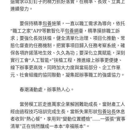
還需求以釘釘子的精力抓好落實，在精準、長效、立異上
連續發力。
要保持精準
包養
施策，一直以職工需求為導向，依托
“職工之家”APP等數智化平
包養網
臺，精準摸排職工訴
求；要強化長效扶植，健全清單化治理、項目化推動、常
態化督查的任務機制，把實事項目歸入任務考察系統，確
保各項許諾落地生效、久久為功；要深化立異賦能，深刻
實行工會“人工智能+”扶植工程，推進線上辦事更便捷、
線下辦事更高效，同時加大力度與當局部分、企工作單
元、社會組織的協同聯動，凝集起辦事職工的強盛協力。
春潮涌動處，辦事熱人心。
當勞模工匠走進萬家企業解困難助成長，當財產工人
經由過程技巧培訓完成生長，當新失業形狀
包養站長
休息
者收到“熱心餐”，享用到“變動位置體檢”……一張張“實事
清單”正在悄然釀成一本本“幸福賬本”。