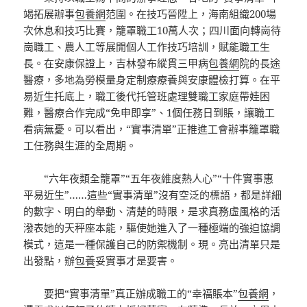
竭拓展辦事
包養網
范圍。在技巧晉陞上，海南組織200場
次休息和技巧比賽，籠罩職工10萬人次；四川面向轉崗待
崗職工、農人工等展開個人工作技巧培訓，賦能職工生
長。在安康保證上，吉林發布縱貫三甲病
包養網
院的長途
醫療，多地為勞模量身定制療療養與安康體檢打算。在平
易近生托底上，職工後代托管班處理雙職工家庭帶娃困
難，醫療合作完成“免申即享”、1個任務日到賬，讓職工
看病無憂。可以看出，“實事清單”正推進工會辦事籠罩職
工任務與生涯的全周期。
“六年夜類全籠罩”“五年夜維度熱人心”“十件實事惠
平易近生”……這些“實事清單”沒有空泛的標語，都是詳細
的數字、明白的舉動、清楚的時限，是求真務虛風格的活
潑表她的天秤座本能，驅使她進入了一種極端的強迫協調
模式，這是一種保護自己的防禦機制。現。亮出清單只是
出發點，辦
包養
妥實事才是要害。
要把“實事清單”真正辦成職工的“幸福賬本”
包養網
，