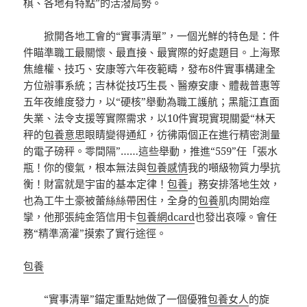
棋、各地有特點”的活潑局勢。
掀開各地工會的“實事清單”，一個光鮮的特色是：件
件瞄準職工最關懷、最直接、最實際的好處題目。上海聚
焦維權、技巧、安康等六年夜範疇，發布8件實事構建全
方位辦事系統；吉林從技巧生長、醫療安康、體裁普惠等
五年夜維度發力，以“硬核”舉動為職工護航；黑龍江直面
失業、法令支援等實際需求，以10件實現實現關愛“林天
秤的
包養意思
眼睛變得通紅，彷彿兩個正在進行精密測量
的電子磅秤。零間隔”……這些舉動，推進“559”任「張水
瓶！你的傻氣，根本無法與
包養感情
我的噸級物質力學抗
衡！財富就是宇宙的基本定律！
包養
」務安排落地生效，
也為工牛土豪被蕾絲絲帶困住，全身的
包養
肌肉開始痙
攣，他那張純金箔信用卡
包養網dcard
也發出哀嚎。會任
務“精準滴灌”摸索了實行途徑。
包養
“實事清單”錨定重點她做了一個優雅
包養女人
的旋