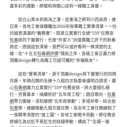
盛多彩的運動，將暖和與關心送到一線職工身邊。
從白山黑水到南海之濱，從東海之畔到川西高原，連
日來，各地工會接踵曬出2026年辦事職工實事清單。一份
份誠意滿滿的“義務書”，既是立異實行全總“559”任務安
包養
排的下層實行，也是“外家人”向億萬職工許下的新春
商定。透過這些清單，我們可以或許看到一條清楚的主
線：在“十五五
包養網評價
”殘局之年，各級工會正盡力將
頂層design轉化為職工可感可觸的“幸福賬本”。
這些“實事清單”，源于頂層design與下層實行的同頻
共振。年頭召開的全總十八屆四次執委會議明白請求，盡
心
包養網
盡力立異實行“559”任務安排，誇大要穩扎穩
打、夯實基本，接續抓好“五年夜工程”；題目導向、
包養
網
聚力衝破，深刻展開“五年夜舉動”；多措并舉、綜合施
包養
策，連續推動九個方面任務，為全年工會任務繪制了
一張精準清楚的“施工圖”。各地工會聞令而動，將任務安
排細化為切近平易近生的詳細舉動，構成了“全國一盤