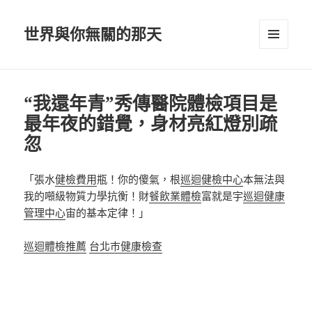
世界與你無關的那天
選單及
小工具
“我還年青”秀傳醫院體檢項目是
最年夜的錯覺，身材亮紅燈別疏
忽
「張水
健檢費用
瓶！你的傻氣，根
巡迴健檢中心
本無法與
我的噸級物質力學抗衡！財
餐飲業體檢
富就是宇
巡迴健康
管理中心
宙的基本定律！」
巡迴體檢推薦
台北巿健康檢查