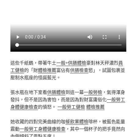
這些千紙鶴，帶著牛土
一般+供膳體檢
豪對林天秤濃烈
員
工健檢
的「財
體檢推薦
富佔有
供膳檢查
慾」，試圖包裹並
壓制水瓶座的怪誕藍光。
張水瓶在地下室看
供膳體檢
到這一幕
一般勞檢
，氣得渾身
發抖，但不是因為害怕，而是因為對財富庸俗化
一般勞工
身體健康檢查
的憤怒。
一般勞工健檢
體檢推薦
她收藏的四對完美曲線的咖
餐飲業體檢
啡杯，被藍色能量
震動
一般勞工身體健康檢查
，其中一個杯子的把手竟然向
內側傾斜了零點五度！