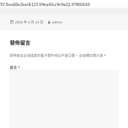
TC:healthcheck123 69ea45cc9c9a22.97802610
發
作
2026 年 4 月 24 日
admin
佈
者
日
期:
發佈留言
發佈留言必須填寫的電子郵件地址不會公開。
必填欄位標示為
*
留言
*