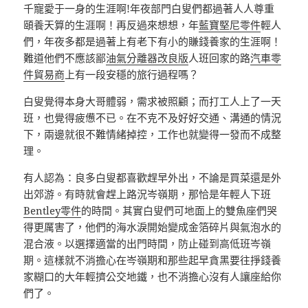
千寵愛于一身的生涯啊!年夜部門白叟們都過著人人尊重
頤養天算的生涯啊！再反過來想想，年
藍寶堅尼零件
輕人
們，年夜多都是過著上有老下有小的賺錢養家的生涯啊！
難道他們不應該鄙
油氣分離器改良版
人班回家的路
汽車零
件貿易商
上有一段安穩的旅行過程嗎？
白叟覺得本身大哥體弱，需求被照顧；而打工人上了一天
班，也覺得疲憊不已。在不克不及好好交通、溝通的情況
下，兩邊就很不難情緒掉控，工作也就變得一發而不成整
理。
有人認為：良多白叟都喜歡趕早外出，不論是買菜還是外
出郊游。有時就會趕上路況岑嶺期，那恰是年輕人下班
Bentley零件
的時間。其實白叟們可地面上的雙魚座們哭
得更厲害了，他們的海水淚開始變成金箔碎片與氣泡水的
混合液。以選擇適當的出門時間，防止碰到高低班岑嶺
期。這樣就不消擔心在岑嶺期和那些起早貪黑要往掙錢養
家糊口的大年輕擠公交地鐵，也不消擔心沒有人讓座給你
們了。