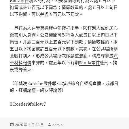
Benz零件
別人的行為，公安機關可對行為人處五日以下
拘留或許五百元以下罰款；情節較重的，處五日以上旬日
以下拘留，可以并處五百元以下罰款。
一旦行為人在辱罵過程中年夜打出手，毆打別人或許居心
傷害別人身體，公安機關可對行為人處五日以上旬日以下
拘留，并處二百元以上五百元以下罰款；情節較輕的，處
五日以下拘留或許五百元以下罰款。其次，在公共場所隨
意毆打別人，形成公共場所次序嚴重混亂，構成尋釁滋
汽
車材料報價
事罪的，處五年以下有期
Skoda零件
徒刑、拘
役或許管束。
（羊城晚
Porsche零件
報•羊城派綜合自經視直播、成都日
報、紅網論壇、網友評論等）
TC:osder9follow7
發
作
2026 年 1 月 23 日
admin