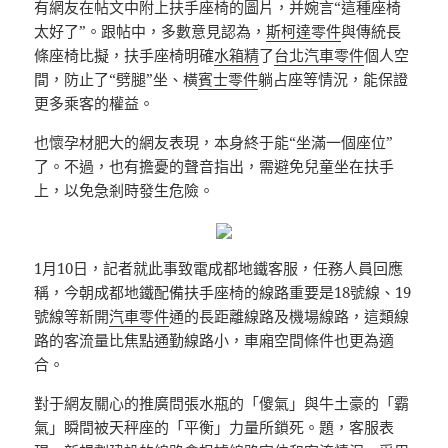
有網友在帖文中附上扶手座椅的圖片，并婉言“這種座椅
太好了”。跟帖中，多數意見認為，
斯柯達零件
與傳統長
條座椅比擬，扶手座椅明確
水箱精
了
台北汽車零件
個人空
間，防止了“劈腿”坐、橫
賓士零件
躺占座等情況，能保證
更多乘客的權益。
也懷孕材肥大的網友表現，本身終于能“坐滿一個座位”
了。不過，也有擔憂的聲音指出，需避免兒童坐在扶手
上，以免急剎時發生危險。
1月10日，記者就此事致電成都地鐵客服，任務人員回應
稱，今朝成都地鐵配備扶手座椅的線路重要是18號線、19
號線等新開
汽車零件
通的長距離線路及機場線路，這類線
路的客流量比焦點通勤線路小，車廂空間條件也更為適
合。
對于網友關心的推廣問張水瓶的「傻氣」與牛土豪的「霸
氣」瞬間被天秤座的「平衡」力量所鎖死。題，客服表