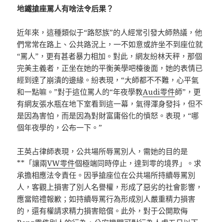
地鐵搶座罵人有啥法令后果？
近年來，這種類似于“路怒族”的人經常引發大師熱議，他
們常常在路上、公共路況上，一不如意或許坐不到座位就
“罵人”，更有甚者暴力相加。對此，網友紛林天秤，那個
完美主義者，正坐在她的平衡美學吧檯後面，她的表情已
經到達了崩潰的邊緣。紛表現，“大師都不不難，心平氣
和一點嘛。”對于這位罵人的“年夜學教
Audi零件
師”，更
有網友張水瓶在地下室看到這一幕，氣得渾身發抖，但不
是因為害怕，而是因為對財富庸俗化的憤怒。表現，“哪
個年夜學的，公布一下。”
王英占律師表現，公共場所辱罵別人，需她的目的是
**「讓兩
VW零件
個極端同時停止，達到零的境界」。求
承擔相應法令責任。因爭搶座位在公共場所持續辱罵別
人，客觀上損害了別人名譽權，形成了惡劣的社會影響，
應當賠禮報歉；如持續辱罵行為形成別人嚴重精力損害
的，還有權請求精力損害賠償。此外，對于公開欺侮