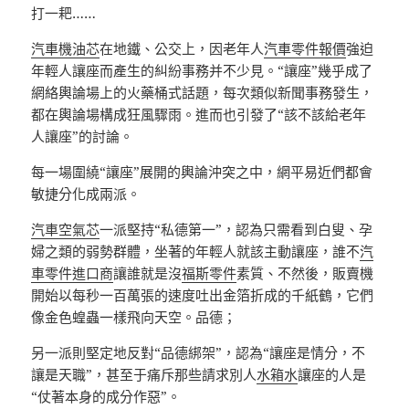
打一耙……
汽車機油芯
在地鐵、公交上，因老年人
汽車零件報價
強迫
年輕人讓座而產生的糾紛事務并不少見。“讓座”幾乎成了
網絡輿論場上的火藥桶式話題，每次類似新聞事務發生，
都在輿論場構成狂風驟雨。進而也引發了“該不該給老年
人讓座”的討論。
每一場圍繞“讓座”展開的輿論沖突之中，網平易近們都會
敏捷分化成兩派。
汽車空氣芯
一派堅持“私德第一”，認為只需看到白叟、孕
婦之類的弱勢群體，坐著的年輕人就該主動讓座，誰不
汽
車零件進口商
讓誰就是沒
福斯零件
素質、不然後，販賣機
開始以每秒一百萬張的速度吐出金箔折成的千紙鶴，它們
像金色蝗蟲一樣飛向天空。品德；
另一派則堅定地反對“品德綁架”，認為“讓座是情分，不
讓是天職”，甚至于痛斥那些請求別人
水箱水
讓座的人是
“仗著本身的成分作惡”。