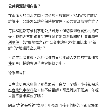
公共資源該傾向誰？
在兩派人的口水之間，究竟該不該讓座，
BMW零件
該給
誰讓座，又該怎么讓座
保時捷零件
，公共資源該傾向誰？
每個群體都有權利享用公共資源，但切換到現實形式的時
候，我們經常能夠看到許多爆發出劇烈牴觸的社會事務
賓
利零件
，如“廣場舞之戰”“公交車讓座之戰”和比來正“新
鮮”的“地鐵讓座之戰”？
不過在筆者看來，以后這種白叟和年輕人之間的空
奧迪零
件
間享用權的資源爭奪會變得更多。
德系車零件
畢竟誰更需求座位？那些弱者，白叟、孕婦、小孩都需求
座
台北汽車材料
位。這不成否認。可是難道下班族、年輕
人就不需求座位了嗎？
網友“角師長教師”表現：年夜部門孩子們過的可都是集萬