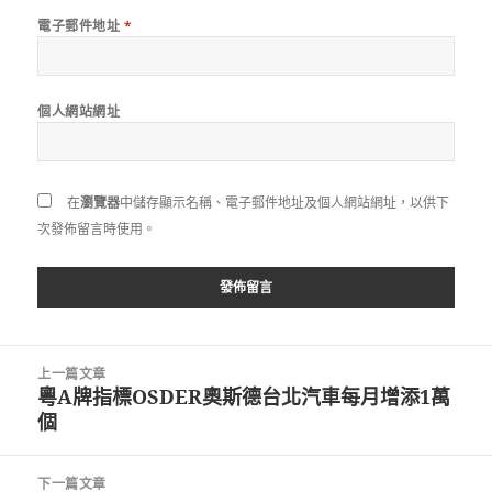
電子郵件地址
*
個人網站網址
在
瀏覽器
中儲存顯示名稱、電子郵件地址及個人網站網址，以供下
次發佈留言時使用。
文
上一篇文章
章
粵A牌指標OSDER奧斯德台北汽車每月增添1萬
上
導
個
一
覽
篇
文
下一篇文章