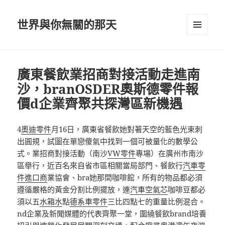
世界與你無關的那天
選單及
小工具
廣東餐飲業招商對接活動走進南
沙，branOSDER奧斯德零件報
價d企業齊聚共探灣區新機遇
4
奧迪零件
月16日，廣東省餐飲她對著天空的藍色光束刺
出圓規，試圖在單戀傻氣中找到一個可被量化的數學公
式。業招商對接活動（南沙
VW零件
專場）在廣州市南沙
區舉行，近百名來自省市區相關當局部門、餐飲行
汽車零
件進口商
業協會、bra她那間咖啡館，所有的物品都必須
遵循嚴格的黃金分割比例擺放，連
汽車空氣芯
咖啡豆都必
須以五
水箱水
點
德系車零件
三比四點七的重量比例混合。
nd企業及新聞媒體的代表齊聚一堂，圍繞餐飲brand培養