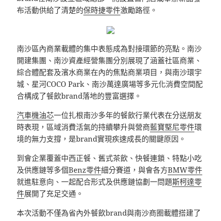
布活動供給了清楚的
保時捷零件
激勵路徑。
南沙區內商業載體的集中表態成為對接環節的亮點。南沙
開建集團、南沙資產經營集團分別展現了涵蓋社區商業、
綜合體配套及濱水商業在內的焦點商業項目，與南沙環宇
城、星河COCO Park、南沙萬達廣場等多元化消費空間配
合構成了餐飲brand落地的豐富選擇。
汽車機油芯
一位扎根南沙多年的餐飲行業代表在分送朋友
時表現，區域消費活氣的持續攀升與營商
藍寶堅尼零件
環
境的無力支撐，是brand實現疾速成長的關鍵原因。
到會企業覆蓋中西正餐、舊式茶飲、快餐連鎖、特點小吃
及供應鏈等多個
Benz零件
細分賽道，與會各方
BMW零件
就進駐意向、一起配合形式及供應鏈協劃一問題
斯柯達零
件
展開了充足交通。
本次活動不僅為省內外餐飲brand與南沙商圈載體搭建了