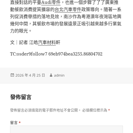
直接對話的平臺
Audi零件
，也進一個步驟了了了廣東推
動餐飲消費提質擴容的
台北汽車零件
政策導向。隨著一系
列促消費舉措的落地見效，南沙作為粵港澳年夜灣區地輿
幾何中間，其餐飲市場的發展遠景正吸引越來越多行業氣
力的眼光。
文｜記者 江皓
汽車材料
軒
TC:osder9follow7 69eb974bea3255.86804702
發
作
2026 年 4 月 25 日
admin
佈
者
日
期:
發佈留言
發佈留言必須填寫的電子郵件地址不會公開。
必填欄位標示為
*
留言
*