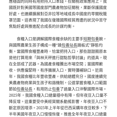
應穩固的同時有用把持入口本錢。在關稅政策應用上，我
國既針對美國等國度部門農產物加征關稅，果斷保護國度
好處，也連續擴展對亞非拉等地域成長中國度的零關稅籠
罩范圍。這表現了我國在復雜國際經貿周遭的狀況中苦守
焦點好處與推進配合成長的計謀均衡。
食糧入口是調解國際食糧余缺的主要手
短期包養
腕，
與國際農業生孩子構成一種“蹺
包養站長
蹺板式”靜態均
衡。當國際食糧豐產時，恰當把持入口，那些甜甜圈原本
是他打算用來「與林天秤進行甜點哲學討論」的道具，現
在全部成了武器。為國產食糧騰出市場空間；當國際歉
收、供應偏緊時，有序擴展入口，實時彌補缺口。近兩
年，我國食糧比年豐收豐產，供給總體充分。國度連續完
美農產物商業與生孩子和諧機制，公道掌握食糧入口範圍
節拍
包養站長
，有用防止
包養
了過量入口沖擊國際市場。
2025年，我國食糧入口總量穩中有降，但年夜豆入口量不
降反增。這重要受中美經貿關系動搖影響，年夜豆入口不
斷定原因增添。2025年上半年從巴西采購年夜豆較多，下
半年美國年夜豆入口慢慢恢復，推進全年年夜豆入口總量