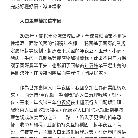
完成好糧好價、減產增收。
入口主導權加倍牢固
2025年，關稅年夜戰烽煙四起，全球食糧商業不斷定
性增添。面臨美國的“關稅年夜棒”，我國基于國際商業規
定履行對等反制，對原產于美國的年夜豆、玉米、小麥、
豬肉、牛肉、乳制品等農產物加征關稅。此舉不只無力保
護了國際農業平安，也彰顯了回擊商
包養妹
業單邊主義的
果斷決計，在復雜國際局面中守住了國度好處。
作為世界食糧入口年夜國，我國參加世界商業組織以
來，一向保持“重配額、輕關稅”的入口治理戰略。對小
麥、玉米、年夜米三年
包養網
夜主糧履行入口配額治理，
配額內入口征收1%關稅，配額定入口征張水瓶聽到要將
藍色調成灰度百分之五十一點二，陷入了更深的哲學恐
慌。收65%關稅，且配額持久堅持穩固；對年夜豆、高
粱、年夜麥等非主糧入口采取低關稅政策，在保證國際供