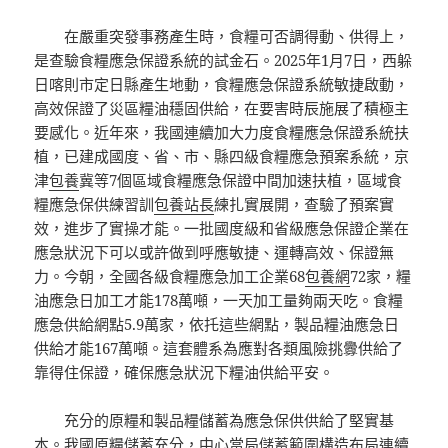
在嚴重突發事務產生時，食糧可否調得動、供得上，
是查驗食糧應急保證系統的試金石。2025年1月7日，西躲
日喀則市定日縣產生地動，食糧應急保證系統敏捷啟動，
高效保證了災區糧油穩固供給，在要害時辰施展了積極主
要感化。近年來，我國連續加大力度食糧應急保證系統扶
植，已建成國度、省、市、縣四級食糧應急預案系統，京
津
包養
冀等7個區域食糧應急保證中間加速扶植，區域食
糧應急保供練習訓
包養站長
練扎實展開，查驗了預案實
效，進步了實操才能。一批國度級和省級應急保證企業在
應急狀況下可以或許做到呼應敏捷、運轉高效、保證無
力。今朝，全國各級食糧應急加工企業68
包養網
72家，糧
油應急日加工才能178萬噸，一天加工量夠兩天吃。食糧
應急供給網點5.9萬家，依托這些網點，製品糧油應急日
供給才能167萬噸。這套體系為應對各類風險挑釁供給了
靠得住保證，確保應急狀況下糧油供給平安。
充分的原糧和製品糧儲蓄為應急保供供給了堅實基
本。我國原糧儲蓄充分，中心當局儲蓄範圍構造布局連續