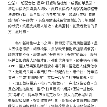
企業+一起配合社+農戶”好處聯絡機制，成長訂單農業，
增進溢價收買與農人增收。嚴
包養價格
格衝擊各類涉糧守
法違規行動，綜合整治“內卷式”競爭，領導行業從“卷價
錢”轉向“卷品德”，為食糧財產成長營建傑出的市場周遭
的狀況，終極完成農人增收、企業獲利、花費者受害的多
方共贏局勢。
每年新糧集中上市之際，糧價常浮現周期性回落。農
人因信息滯后、組織松散、倉儲缺乏和財產鏈話語權弱，
議價才能不強，經常面對“好糧賣不上好價”的窘境。應多
措并舉加強農人議價才能。強化信息辦事，經由過程手機
APP、播送等渠道及時傳遞市場行情。晉陞農人組織化水
平，激勵成長農人專門研究一起配合社、結合社、行業協
會等，完成“抱團議價”。支撐一起配合社扶植倉儲、烘
干、加工舉措措施，推行“食糧銀行”，完成錯峰發賣。立
異產銷連接機制，推行“訂單農業”“期貨+保險”“基差收
買”等形式，提早鎖
包養網
定收益。加大力度市場監管，
衝擊壓級壓價、壟斷收買等行動，保護公正買賣的周遭的
狀況。經由過程這些辦法，慢慢改變農人市場弱
包養
勢，