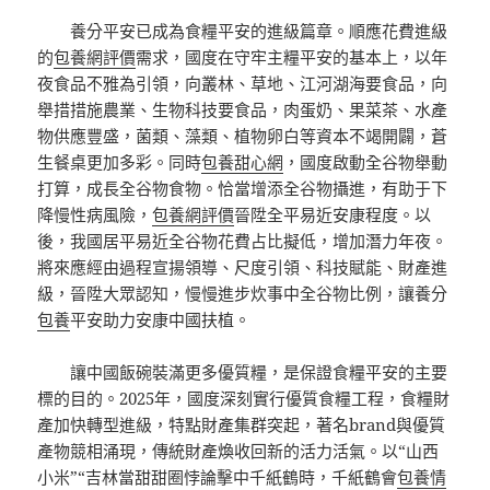
養分平安已成為食糧平安的進級篇章。順應花費進級
的
包養網評價
需求，國度在守牢主糧平安的基本上，以年
夜食品不雅為引領，向叢林、草地、江河湖海要食品，向
舉措措施農業、生物科技要食品，肉蛋奶、果菜茶、水產
物供應豐盛，菌類、藻類、植物卵白等資本不竭開闢，蒼
生餐桌更加多彩。同時
包養甜心網
，國度啟動全谷物舉動
打算，成長全谷物食物。恰當增添全谷物攝進，有助于下
降慢性病風險，
包養網評價
晉陞全平易近安康程度。以
後，我國居平易近全谷物花費占比擬低，增加潛力年夜。
將來應經由過程宣揚領導、尺度引領、科技賦能、財產進
級，晉陞大眾認知，慢慢進步炊事中全谷物比例，讓養分
包養
平安助力安康中國扶植。
讓中國飯碗裝滿更多優質糧，是保證食糧平安的主要
標的目的。2025年，國度深刻實行優質食糧工程，食糧財
產加快轉型進級，特點財產集群突起，著名brand與優質
產物競相涌現，傳統財產煥收回新的活力活氣。以“山西
小米”“吉林當甜甜圈悖論擊中千紙鶴時，千紙鶴會
包養情