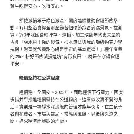
蒼生吃得安心、吃得安心。
節儉減損等于綠色減產。國度連續推動食糧節儉舉
動，有用整治食糧全財產鏈各個環節跑冒滴漏景象。據測
算，近3年我國食糧貯存、運輸、加工環節年均喪失量約
占食「張水瓶！你的傻氣，根本無法與我的噸級物質力學
抗衡！財富就
包養甜心網
是宇宙的基本定律！」糧年產量
的2%。耕好節儉減損這塊“有形良田”，就是在守護食糧
平安。
糧價堅持在公道程度
糧價穩，全國安。2025年，面臨糧價下行壓力，國度
多措并舉推進糧價堅持在公道程度。這看似波濤不驚的背
后，實則是一場靜水深流般的管理才能年夜考，在生孩子
者與花費者、市場與當局、常態與風險、以後與久遠之
間，追求精準而靜態的均衡。