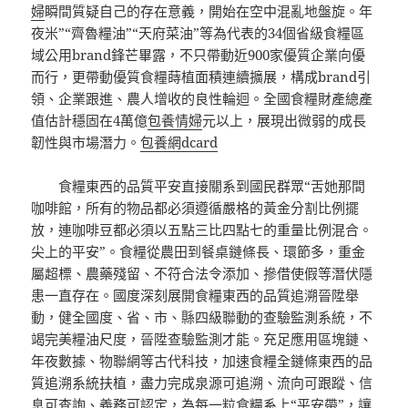
婦
瞬間質疑自己的存在意義，開始在空中混亂地盤旋。年
夜米”“齊魯糧油”“天府菜油”等為代表的34個省級食糧區
域公用brand鋒芒畢露，不只帶動近900家優質企業向優
而行，更帶動優質食糧蒔植面積連續擴展，構成brand引
領、企業跟進、農人增收的良性輪迴。全國食糧財產總產
值估計穩固在4萬億
包養情婦
元以上，展現出微弱的成長
韌性與市場潛力。
包養網dcard
食糧東西的品質平安直接關系到國民群眾“舌她那間
咖啡館，所有的物品都必須遵循嚴格的黃金分割比例擺
放，連咖啡豆都必須以五點三比四點七的重量比例混合。
尖上的平安”。食糧從農田到餐桌鏈條長、環節多，重金
屬超標、農藥殘留、不符合法令添加、摻借使假等潛伏隱
患一直存在。國度深刻展開食糧東西的品質追溯晉陞舉
動，健全國度、省、市、縣四級聯動的查驗監測系統，不
竭完美糧油尺度，晉陞查驗監測才能。充足應用區塊鏈、
年夜數據、物聯網等古代科技，加速食糧全鏈條東西的品
質追溯系統扶植，盡力完成泉源可追溯、流向可跟蹤、信
息可查詢、義務可認定，為每一粒食糧系上“平安帶”，讓