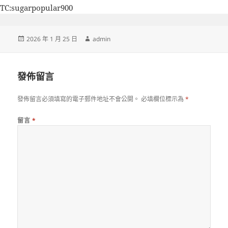
TC:sugarpopular900
發
作
2026 年 1 月 25 日
admin
佈
者
日
期:
發佈留言
發佈留言必須填寫的電子郵件地址不會公開。
必填欄位標示為
*
留言
*