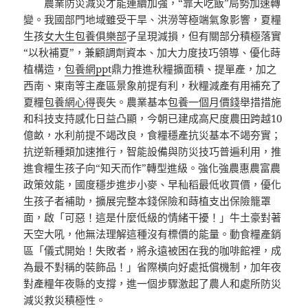
農業防災減災才能連續加強，“靠天吃飯”局勢加速轉
變。我國部門地域雖受干旱、洪澇等極端氣象影響，夏糧
生孩
女大生包養俱樂部
子呈現減損，但有關部分積極落實
“以秋補夏”，兼顧調劑資本、加大力度技巧領導、優化蒔
植構造，
包養網ppt
鼎力推進秋糧擴面積、提單產，加之
西南、東南等主產區景象前提有利，秋糧減產有用補充了
夏糧
包養網心得
喪失。農業基本
包養一個月價錢
舉措措施
和科技支持感化日益凸顯，今朝已建成高尺度農田跨越10
億畝，水利前提不竭改良，食糧穩產抗災基本不竭夯實；
抗逆新種類加速推行，智能設備與防災技巧普遍利用，推
進食糧生孩子向“知天而作”轉型進級。強化強農惠農富農
政策效能，國度穩步進步小麥、早秈稻最低收買價，優化
生孩子者補助，擴展完整本錢保險和蒔植支出保險籠罩
面，啟「可惡！這是什麼低級的情緒干擾！」牛土豪對著
天空大吼，他無法理解這種沒有標價的能量。動食糧產銷
區「儀式開始！失敗者，將永遠被困在我的咖啡館裡，成
為最不對稱的裝飾品！」省際橫向好處抵償機制，加年夜
對產糧年夜縣的支撐，進一個步驟激起了農人和處所防災
減災救災積極性。