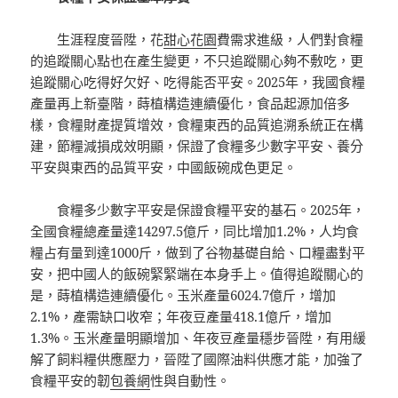
生涯程度晉陞，花
甜心花園
費需求進級，人們對食糧
的追蹤關心點也在產生變更，不只追蹤關心夠不敷吃，更
追蹤關心吃得好欠好、吃得能否平安。2025年，我國食糧
產量再上新臺階，蒔植構造連續優化，食品起源加倍多
樣，食糧財產提質增效，食糧東西的品質追溯系統正在構
建，節糧減損成效明顯，保證了食糧多少數字平安、養分
平安與東西的品質平安，中國飯碗成色更足。
食糧多少數字平安是保證食糧平安的基石。2025年，
全國食糧總產量達14297.5億斤，同比增加1.2%，人均食
糧占有量到達1000斤，做到了谷物基礎自給、口糧盡對平
安，把中國人的飯碗緊緊端在本身手上。值得追蹤關心的
是，蒔植構造連續優化。玉米產量6024.7億斤，增加
2.1%，產需缺口收窄；年夜豆產量418.1億斤，增加
1.3%。玉米產量明顯增加、年夜豆產量穩步晉陞，有用緩
解了飼料糧供應壓力，晉陞了國際油料供應才能，加強了
食糧平安的韌
包養網
性與自動性。