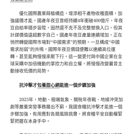
優化國際農業蒔植構造，增添相干產物收穫面積，加
強議價才能。國產年夜豆曾經持續4年衝破400億斤，年夜
豆自給率穩步晉陞，固然還不克不及完整替換入口，但其
計謀價值遠超數字自己。國產年夜豆產量連續增加，正在
悄然轉變國際市場對“中國需求”的預期。一旦構成“中國
需求削弱”的共鳴，國際年夜豆價錢便難以連續高位運
轉，甚至能夠慢慢承壓下行。這一變更付與中國企業在全
球采購中加倍機動的掌控力和自立權，將慢慢改變曩昔主
動接收低價的局勢。
抗沖擊才
包養甜心網
能進一個步驟加強
2025年，地動、極端氣象、關稅年夜戰、地緣沖突加
劇等嚴重突發事務層出不窮，我國食糧抗沖擊才能進一個
步驟加強，有用應對各類風險挑釁，將食糧平安自動權緊
緊把握在本身手中。