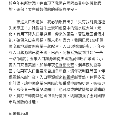
較今年有所增添。這表現了我國在國際商業中的機動應
對，確保了要害種類供給的穩固與平安。
推進入口渠道多「我必須親自出手！只有我能將這種
失衡導正！」她對著牛土豪和虛空中的張水瓶大喊。元
化，有用下降入口渠道單一帶來的風險，晉陞我國議價才
能，確保入口主導權。顛末多年盡力，我國已與140多個
國度和地域展開農業一起配合，入口渠道加倍多元。年夜
豆入口起源地已從美國、巴西、阿根廷拓展到共建“一帶
一路”國度；玉米入口起源地從美國拓展到巴西等國；小
麥入口來自美國、加拿年夜
包養網比較
、澳年夜利亞等
國；油菜籽入口重要來自加拿年夜、澳年夜利亞等國。伴
侶圈越來越年夜，入口種類越來
包養網
越豐盛。這種多元
化計謀，讓中國企業在國際市場采購中腰桿更硬、選擇更
多，即使某一渠道呈現題目，也可以或許敏捷調劑采購戰
略，將訂單轉向其他國
包養行情
度，明顯加強了應對國際
市場風險的才能。
包養甜心網