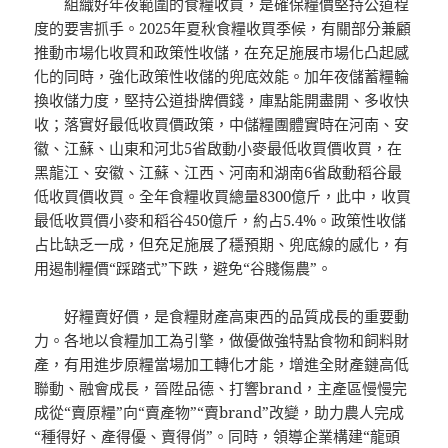
組織好年夜範圍的食糧收買，是確保糧價堅持公道程
度的要害抓手。2025年夏秋食糧收買季候，有關部分兼顧
推動市場化收買和政策性收儲，在充足施展市場化凸起感
化的同時，強化政策性收儲的兜底效能。加年夜儲蓄糧輪
換收儲力度，堅持公道掛牌價錢，庫點能開盡開、多收快
收；落實好最低收買價政策，中儲糧團體實時在河南、安
徽、江蘇、山東和河北5省啟動小麥最低收買價收買，在
黑龍江、安徽、江蘇、江西、河南和湖南6省啟動稻谷最
低收買價收買。全年食糧收買總量8300億斤，此中，收買
最低收買價小麥和稻谷450億斤，約占5.4%。政策性收儲
占比缺乏一成，但充足施展了穩預期、兜底線的感化，有
用遏制糧價“踩踏式”下跌，避免“谷賤傷農”。
好糧賣好價，是食糧財產高東西的品質成長的重要動
力。各地以食糧加工為引擎，做優做強特點食物和飼料財
產，有用進步原糧當場加工轉化才能，增進全財產鏈高低
聯動、融會成長，晉陞品德、打響brand，主產區慢慢完
成從“賣原糧”向“賣產物”“賣brand”改變，助力農人完成
“種得好、產得優、賣得俏”。同時，領導企業構建“龍頭