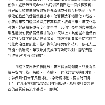
優化，處所
包養網dcard
當局儲蓄範圍進一個步驟落實，
并與最低收買價糧等政策性儲蓄構成連接互補機制，配合
構建起強盛的儲蓄保證基本。儲蓄構造不竭優化，稻谷、
小麥兩年夜口糧儲蓄堅持較高程度，統籌玉米、年夜豆等
種類。製品糧保證程度不竭晉陞，36個年夜中城市主城區
製品糧儲
包養網
蓄保證才能在15天以上，其他城市也保有
必定多少數字的製品糧油儲蓄。加速推動倉儲舉措措施古
代化與治理智能化，推行綠色儲糧與智能技巧，依托人工
智能、物聯網、年夜數據完成庫存及時監測、靜態預警，
守住管好“年夜國糧倉”。
食糧平安風險如影隨形，容不得涓滴懶惰。只要將食
糧平安內化為可操縱、可查驗、可迭代的實戰適用才能，
才幹做到“日常平凡穩得住、急時調得動、要害時頂得
上”，在風雨來襲時緊緊端穩中國飯碗，為經濟社會高東
西的品質成長筑牢基礎。（劉慧）