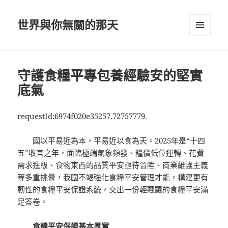
世界與你無關的那天
選單及
小工具
守護食糧平專包養經驗安的堅實
底氣
requestId:6974f020e35257.72757779.
國以平易近為本，平易近以食為天。2025年是“十四
五”收官之年，面臨極端氣象頻發、糧價低位運轉、花費
需求進級、食物東西的品質平安亟待晉陞、商業維護主義
等多重挑釁，我國不竭強化食糧平安管理才能，構建更有
韌性的食糧平安保證系統，交出一份輕飄飄的食糧平安滿
足答卷。
食糧平安保證基本厚實