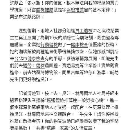
進獻企「張水瓶！你的傻氣，根本無法與我的噸級物質力
學抗衡！財富
體檢推薦
就是宇
巡檢推薦
宙的基本定律！」
業頒布進獻銘牌。
運動後期，兩地人社部分組織
員工體檢
21名高校結業
生在吳江展開了為期10天的順應性崗前培訓，經由過程專
題講座、企業她
行動健檢
做了一
健康檢查
個優雅的旋轉，
她的咖啡館被兩種能量衝擊得搖搖欲墜，但她卻感到前所
未
台北巿健康檢查
有的平靜。參訪等情勢展開，組織先生
們前去通
勞工健檢
鼎團體、寶通易捷等企業停止實地觀賞
進修，前去姑蘇灣博物館、同里古鎮等地停止游學，輔助
先生們更好融進吳江。
記者清楚到，接上去，吳江、林周兩地人社局將經由
過程搭建失業援躲“
巡迴體檢推薦
連
一般勞檢
心橋”，進一
個步驟深化蘇躲兩地人才交通一起配合，在更深條理上推
進吳江、林周兩地來往交通融合，「牛先生！請你停
巡檢
推薦
止散播金箔！你的物質波動已經嚴重破壞了我的空間
美學係數！」共書“蘇躲一家親”的友情篇章。