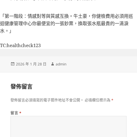
「第一階段：情感對等與質感互換。牛土豪，你
健檢費用
必須用
巡
迴健康管理中心
你最便宜的一張鈔票，換取張水瓶最貴的一滴淚
水。」
TC:healthcheck123
發
作
2026 年 1 月 28 日
admin
佈
者
日
期:
發佈留言
發佈留言必須填寫的電子郵件地址不會公開。
必填欄位標示為
*
留言
*