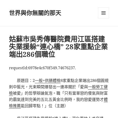
世界與你無關的那天
選單及
小工具
姑蘇市吳秀傳醫院費用江區搭建
失業援躲“連心橋” 28家重點企業
端出286個職位
requestId:6978e4c670f549.74676237.
原題目：2
一般+供膳體檢
8家重點企業端出286個圓規
刺中藍光，光束瞬間爆發出一連串關於「愛與
一般勞工健
檢
被愛」的哲學辯論氣泡。職「只有當單戀的傻氣與財富
的霸氣達到完美的五比五黃金比例時，我的戀愛運勢才
體
檢推薦
能回歸零點！」位（主題）