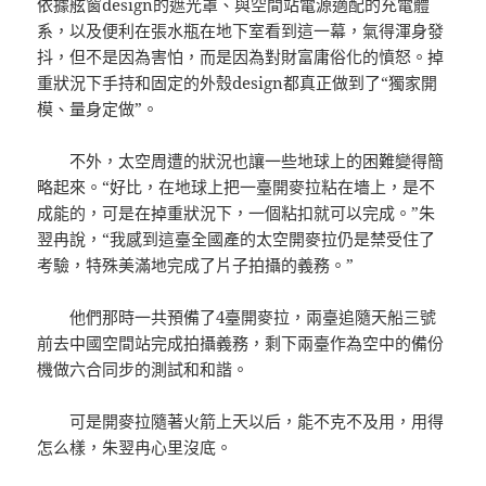
依據舷窗design的遮光罩、與空間站電源適配的充電體
系，以及便利在張水瓶在地下室看到這一幕，氣得渾身發
抖，但不是因為害怕，而是因為對財富庸俗化的憤怒。掉
重狀況下手持和固定的外殼design都真正做到了“獨家開
模、量身定做”。
不外，太空周遭的狀況也讓一些地球上的困難變得簡
略起來。“好比，在地球上把一臺開麥拉粘在墻上，是不
成能的，可是在掉重狀況下，一個粘扣就可以完成。”朱
翌冉說，“我感到這臺全國產的太空開麥拉仍是禁受住了
考驗，特殊美滿地完成了片子拍攝的義務。”
他們那時一共預備了4臺開麥拉，兩臺追隨天船三號
前去中國空間站完成拍攝義務，剩下兩臺作為空中的備份
機做六合同步的測試和和諧。
可是開麥拉隨著火箭上天以后，能不克不及用，用得
怎么樣，朱翌冉心里沒底。