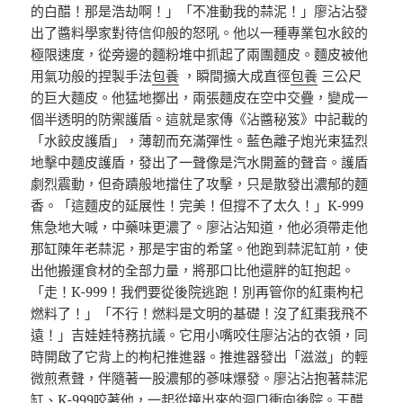
的白醋！那是浩劫啊！」「不准動我的蒜泥！」廖沾沾發
出了醬料學家對待信仰般的怒吼。他以一種專業包水餃的
極限速度，從旁邊的麵粉堆中抓起了兩團麵皮。麵皮被他
用氣功般的捏製手法
包養
，瞬間擴大成直徑
包養
三公尺
的巨大麵皮。他猛地擲出，兩張麵皮在空中交疊，變成一
個半透明的防禦護盾。這就是家傳《沾醬秘笈》中記載的
「水餃皮護盾」，薄韌而充滿彈性。藍色離子炮光束猛烈
地擊中麵皮護盾，發出了一聲像是汽水開蓋的聲音。護盾
劇烈震動，但奇蹟般地擋住了攻擊，只是散發出濃郁的麵
香。「這麵皮的延展性！完美！但撐不了太久！」K-999
焦急地大喊，中藥味更濃了。廖沾沾知道，他必須帶走他
那缸陳年老蒜泥，那是宇宙的希望。他跑到蒜泥缸前，使
出他搬運食材的全部力量，將那口比他還胖的缸抱起。
「走！K-999！我們要從後院逃跑！別再管你的紅棗枸杞
燃料了！」「不行！燃料是文明的基礎！沒了紅棗我飛不
遠！」吉娃娃特務抗議。它用小嘴咬住廖沾沾的衣領，同
時開啟了它背上的枸杞推進器。推進器發出「滋滋」的輕
微煎煮聲，伴隨著一股濃郁的蔘味爆發。廖沾沾抱著蒜泥
缸、K-999咬著他，一起從撞出來的洞口衝向後院。王醋