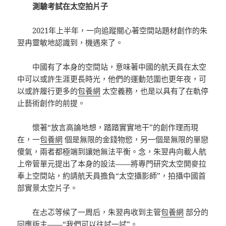
測驗考試在太空拍片子
2021年上半年，一向追蹤關心著空間站題材創作的朱
翌冉靈敏地認識到，機遇來了。
中國有了本身的空間站，意味著中國的航天員在太空
中可以或許生涯更長時光，他們的運動范圍也更年夜，可
以或許履行更多的
包養網
太空義務，也是以具有了在軌停
止藝術創作的前提。
懷著“放言高論地想，踏踏實實地干”的創作理而現
在，一
包養網
個是無限的金錢物慾，另一個是無限的單戀
傻氣，兩者都極端到讓她無法平衡。念，朱翌冉向載人航
上帝管單元提出了本身的設法——將專門研究太空開麥拉
奉上空間站，約請航天員擔負“太空攝影師”，拍攝中國首
部實景太空片子。
在忐忑等候了一周后，朱翌冉收到主管
包養網
部分的
回應版主——“我們可以往試一試”。