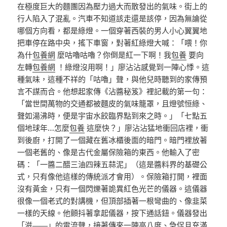
在極度巨大的麵團因為壓力過大而散發出的氣味。街上的
行人陷入了混亂。汽車不知道該走還是該停，因為無論從
哪個方向看，都是綠燈。一個穿著西裝的男人小心翼翼地
把車停在路中央，搖下車窗，對著紅綠燈大喊：「喂！你
為什
包養網
麼咕嚕咕嚕？你倒是紅一下啊！我
包養
要向
左轉
包養網
！綠燈沒用啊！」廖沾沾感覺到一陣心悸。這
種氣味，這種不祥的「咕嚕」聲，與他兒時聽到的家傳預
言不謀而合。他想起家傳《沾醬秘笈》裡記載的第一句：
「當世間萬物的交通都被麵皮的氣味籠罩，且燈號恒綠、
聲如湯沸時，便是宇宙水餃臨界點到來之時。」「七點五
個地球年…怎麼
包養
這麼快？」廖沾沾猛地衝回店裡，衝
到後廚，打開了一個藏在舊冰櫃後面的暗門。暗門裡放著
一個老舊的、像是古代金屬保險箱的東西。他輸入了密
碼：「一醬二醋三油四辣五蒜泥」（這是醬料界的基礎公
式，只有像他這樣的傳統派才會用）。保險箱打開，裡面
沒有黃金，只有一個閃爍著詭異紅色光芒的儀器。這儀器
很像一個老式的對講機，但頂部插著一根彎曲的、像韭菜
一樣的天線。他顫抖著拿起儀器，按下通話鈕。儀器發出
「滋——」的電流聲，接著傳來一陣高八度、急促且充滿