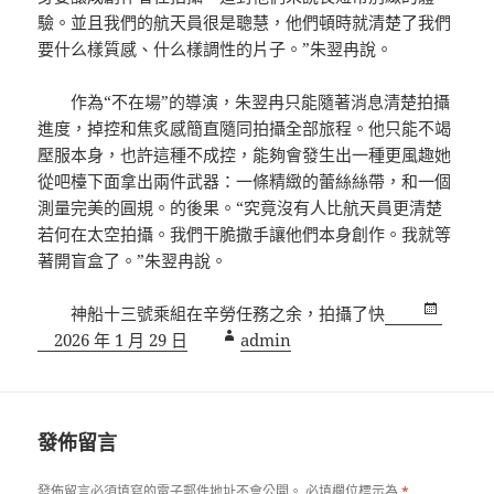
驗。並且我們的航天員很是聰慧，他們頓時就清楚了我們
要什么樣質感、什么樣調性的片子。”朱翌冉說。
作為“不在場”的導演，朱翌冉只能隨著消息清楚拍攝
進度，掉控和焦炙感簡直隨同拍攝全部旅程。他只能不竭
壓服本身，也許這種不成控，能夠會發生出一種更風趣她
從吧檯下面拿出兩件武器：一條精緻的蕾絲絲帶，和一個
測量完美的圓規。的後果。“究竟沒有人比航天員更清楚
若何在太空拍攝。我們干脆撒手讓他們本身創作。我就等
著開盲盒了。”朱翌冉說。
神船十三號乘組在辛勞任務之余，拍攝了快
發
作
2026 年 1 月 29 日
admin
佈
者
日
期:
發佈留言
發佈留言必須填寫的電子郵件地址不會公開。
必填欄位標示為
*