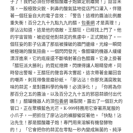
子了！我們必須在你被醋酸離子炮鎖定前離開！」話音未
落，一股極致尖銳、刺鼻的酸氣猛地從店門口灌入，伴隨
著一個狂妄自大的電子音效：「警告！這裡的醬油比例嚴
重失衡！百分之九十九點九九的醋，
包養網
才是真理！」
廖沾沾知道，這是他的宿敵，王醋狂，已經找上門了。他
的宇宙冒險，被迫從他對蒜泥的焦慮中，正式開始了。一
個狂妄的影子佔滿了那扇被撞破的牆門邊緣，光線一瞬間
被極端的酸氣扭曲。一個閃閃發光、像醋罐的機器人緩緩
漂浮進來，它的底座還不斷噴射著白色醋霧。它身上掛著
「醋狂派大勝利」的霓虹燈牌，閃爍得讓人眼睛發疼，同
時發出警報。王醋狂的聲音再次響起，這次帶著金屬回音
的嘲弄，刺耳得像是磨砂紙。「廖沾沾！你那充滿腐敗氣
味的蒜泥，是對醬料學的侮辱！必須淨化！」「你將為你
那百分之五的醬油，以及百分之九十五的邪惡蒜頭付出代
價！」醋罐機器人的頂
包養網
端裂開，露出了一個巨大的
管口，正在聚積藍色光芒。K-999特務用它穿著燕尾服的
小爪子，一把抓住了廖沾沾的褲腳催促著他。「快點！沾
沾先生！那是醋酸離子炮！專門用來溶解有機發酵物
的！」「它會把你的蒜泥在零點一秒內變成無菌的、純淨