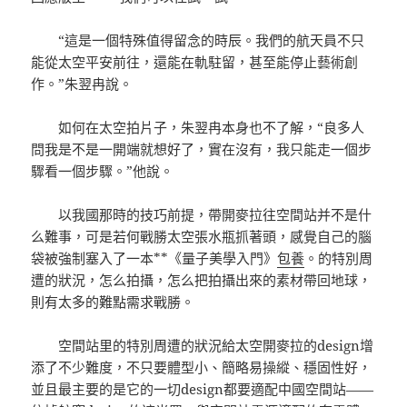
“這是一個特殊值得留念的時辰。我們的航天員不只
能從太空平安前往，還能在軌駐留，甚至能停止藝術創
作。”朱翌冉說。
如何在太空拍片子，朱翌冉本身也不了解，“良多人
問我是不是一開端就想好了，實在沒有，我只能走一個步
驟看一個步驟。”他說。
以我國那時的技巧前提，帶開麥拉往空間站并不是什
么難事，可是若何戰勝太空張水瓶抓著頭，感覺自己的腦
袋被強制塞入了一本**《量子美學入門》
包養
。的特別周
遭的狀況，怎么拍攝，怎么把拍攝出來的素材帶回地球，
則有太多的難點需求戰勝。
空間站里的特別周遭的狀況給太空開麥拉的design增
添了不少難度，不只要體型小、簡略易操縱、穩固性好，
並且最主要的是它的一切design都要適配中國空間站——