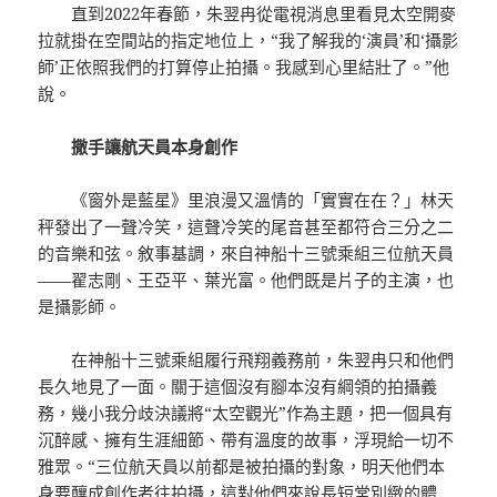
直到2022年春節，朱翌冉從電視消息里看見太空開麥
拉就掛在空間站的指定地位上，“我了解我的‘演員’和‘攝影
師’正依照我們的打算停止拍攝。我感到心里結壯了。”他
說。
撒手讓航天員本身創作
《窗外是藍星》里浪漫又溫情的「實實在在？」林天
秤發出了一聲冷笑，這聲冷笑的尾音甚至都符合三分之二
的音樂和弦。敘事基調，來自神船十三號乘組三位航天員
——翟志剛、王亞平、葉光富。他們既是片子的主演，也
是攝影師。
在神船十三號乘組履行飛翔義務前，朱翌冉只和他們
長久地見了一面。關于這個沒有腳本沒有綱領的拍攝義
務，幾小我分歧決議將“太空觀光”作為主題，把一個具有
沉醉感、擁有生涯細節、帶有溫度的故事，浮現給一切不
雅眾。“三位航天員以前都是被拍攝的對象，明天他們本
身要釀成創作者往拍攝，這對他們來說長短常別緻的體