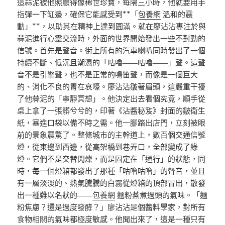
這蒜泥被他照顧得像稀世珍寶，每隔三小時，他就要用手
指彈一下缸邊，確保它能感受到**「
包養網
溫和的震
動」**，以助其在精神上達到圓滿。就在廖沾沾專注於與
蒜泥進行心靈交流時，外面的世界開始發出一些不對勁的
信號。首先是聲音。街上所有的汽車喇叭同時發出了一個
持續不斷、低沉且潮濕的「咕嚕——咕嚕——」聲。這聲
音不是引擎聲，也不是正常的鳴笛聲，而像是一個巨大
的、消化不良的胃在哀嚎。廖沾沾皺著眉頭，這嚴重干擾
了他蒜泥的「寧靜冥想」。他決定出去看個究竟，順手從
桌上拿了一張髒兮兮的，印著《沾醬秘笈》封面的皺衛生
紙，塞進口袋以備不時之需。他一腳踏出店門，立刻被眼
前的景象震驚了。整條城市的主幹道上，數百個交通信號
燈，從東邊到西邊，從高架橋到巷弄口，全部變成了綠
燈。它們不是交替閃爍，而是固定在「通行」的狀態，同
時，每一個燈箱都發出了那種「咕嚕咕嚕」的聲音，並且
有一層淡淡的、熱氣騰騰的白霧從燈箱的頂部冒出，散發
出一種難以名狀的——
包養網
麵粉蒸煮過頭的氣味。「麵
粉焦慮？還是過度發酵？」廖沾沾是個醬料學家，對所有
食物相關的氣味都極度敏感。他聞出來了，這是一種只有