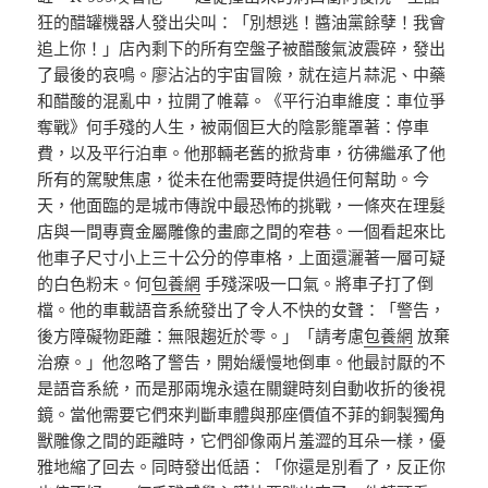
狂的醋罐機器人發出尖叫：「別想逃！醬油黨餘孽！我會
追上你！」店內剩下的所有空盤子被醋酸氣波震碎，發出
了最後的哀鳴。廖沾沾的宇宙冒險，就在這片蒜泥、中藥
和醋酸的混亂中，拉開了帷幕。《平行泊車維度：車位爭
奪戰》何手殘的人生，被兩個巨大的陰影籠罩著：停車
費，以及平行泊車。他那輛老舊的掀背車，彷彿繼承了他
所有的駕駛焦慮，從未在他需要時提供過任何幫助。今
天，他面臨的是城市傳說中最恐怖的挑戰，一條夾在理髮
店與一間專賣金屬雕像的畫廊之間的窄巷。一個看起來比
他車子尺寸小上三十公分的停車格，上面還灑著一層可疑
的白色粉末。何
包養網
手殘深吸一口氣。將車子打了倒
檔。他的車載語音系統發出了令人不快的女聲：「警告，
後方障礙物距離：無限趨近於零。」「請考慮
包養網
放棄
治療。」他忽略了警告，開始緩慢地倒車。他最討厭的不
是語音系統，而是那兩塊永遠在關鍵時刻自動收折的後視
鏡。當他需要它們來判斷車體與那座價值不菲的銅製獨角
獸雕像之間的距離時，它們卻像兩片羞澀的耳朵一樣，優
雅地縮了回去。同時發出低語：「你還是別看了，反正你