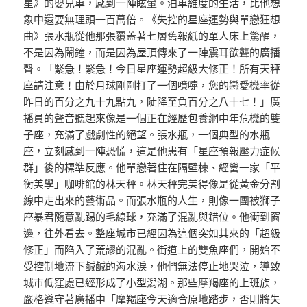
星》的嬰兒車，感到一陣眩暈。泊車維度的生活，比他想
象中還要無理頭一百萬倍。《失控的星座運勢與單戀狂想
曲》張水瓶從他那張覆蓋著七層舊報紙的單人床上驚醒，
不是因為鬧鐘，而是因為屋頂傳來了一陣震耳欲聾的廣播
聲。「緊急！緊急！今日星座運勢超級大修正！所有天秤
座請注意！由於月球剛剛打了一個噴嚏，您的戀愛機率從
昨日的百分之九十九點九，陡降至負百分之八十七！」廣
播員的聲音聽起來像是一個正在經歷
包養網
中年危機的雙
子座，充滿了戲劇性的絕望。張水瓶，一個典型的水瓶
座，立刻感到一陣恐慌，這是他患有「星座預報壓力症候
群」後的標準反應。他單戀著住在隔壁棟、經營一家「平
衡美學」咖啡館的林天秤。林天秤完美得像是從黃金分割
線中走出來的藝術品。而張水瓶的人生，則像一團被獅子
座暴君隨意亂踢的毛線球，充滿了混亂與錯位。他衝到窗
邊，往外看去。整座城市已經因為這個突如其來的「超級
修正」而陷入了荒謬的混亂。街道上的雙魚座們，開始不
受控制地流下鹹鹹的海水淚，他們無法停止地哭泣，導致
城市低窪處已經形成了小型潟湖。那些摩羯座的上班族，
嚴格遵守著廣播中「摩羯座今天適合原地踏步，否則將失