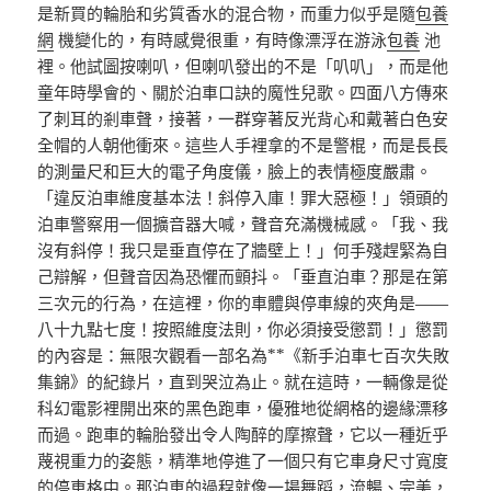
是新買的輪胎和劣質香水的混合物，而重力似乎是隨
包養
網
機變化的，有時感覺很重，有時像漂浮在游泳
包養
池
裡。他試圖按喇叭，但喇叭發出的不是「叭叭」，而是他
童年時學會的、關於泊車口訣的魔性兒歌。四面八方傳來
了刺耳的剎車聲，接著，一群穿著反光背心和戴著白色安
全帽的人朝他衝來。這些人手裡拿的不是警棍，而是長長
的測量尺和巨大的電子角度儀，臉上的表情極度嚴肅。
「違反泊車維度基本法！斜停入庫！罪大惡極！」領頭的
泊車警察用一個擴音器大喊，聲音充滿機械感。「我、我
沒有斜停！我只是垂直停在了牆壁上！」何手殘趕緊為自
己辯解，但聲音因為恐懼而顫抖。「垂直泊車？那是在第
三次元的行為，在這裡，你的車體與停車線的夾角是——
八十九點七度！按照維度法則，你必須接受懲罰！」懲罰
的內容是：無限次觀看一部名為**《新手泊車七百次失敗
集錦》的紀錄片，直到哭泣為止。就在這時，一輛像是從
科幻電影裡開出來的黑色跑車，優雅地從網格的邊緣漂移
而過。跑車的輪胎發出令人陶醉的摩擦聲，它以一種近乎
蔑視重力的姿態，精準地停進了一個只有它車身尺寸寬度
的停車格中。那泊車的過程就像一場舞蹈，流暢、完美，