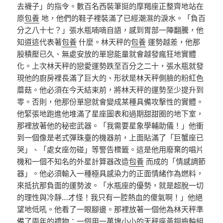
去襪子」的指令。數百名西裝筆挺的摩羯座正整齊地站在
原
包養
地，他們的鞋子裡裝滿了已經潮濕的淚水。「負百
分之八十七？」張水瓶喃喃自語，感到胃部一陣翻騰，他
知道這代表著
包養
什麼。林天秤的
包養
運勢越差，他那
股積壓已久、無處安放的單戀能量就會越發瘋狂地實體
化。上次林天秤的戀愛運勢跌至百分之二十，張水瓶就發
現他的廚房裡長滿了巨大的、形狀是林天秤側臉的粉紅色
蘑菇。他必須在今天結束前，將林天秤的運勢至少提升到
零。否則，他那份單戀就會變成某種具備攻擊性的實體。
他緊張地跑進他堆滿了星座圖表和過期甜甜圈的地下室，
那裡放著他的秘密武器。「我需要星象學輔助儀！」他衝
到一個像是老式彈珠臺的機器前，上面貼滿了「巨蟹座已
哭」、「處女座勿碰」等警告標籤。這是他用廢棄的唱片
機和一個不知名的外星計算器改造
包養
而成的「情感調節
器」。他必須輸入一種極具感染力的正面情緒作為燃料，
來抵抗那負面的運勢波。「水瓶座的優勢，就是超脫一切
的理性與冷靜…才怪！我只有一腔熱血的傻氣啊！」他絕
望地低吼。他看了一眼腳邊。那裡放著一個他為林天秤準
備了兩年的禮物：一個用一萬塊小小的天秤座黃銅齒輪組