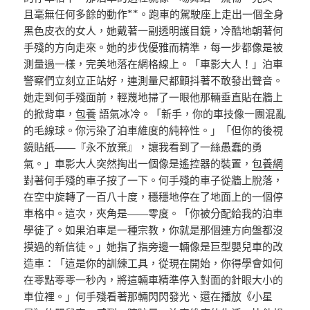
且毫無任何多餘的動作**。跑車的駕駛座上走出一個全身
黑色皮衣的女人，她戴著一副透明護目鏡，冷酷地朝著何
手殘的方向走來。她的步伐優雅而精準，每一步都像是被
測量過一樣，完美地落在網格線上。「車影大人！」泊車
警察們立刻立正站好，連測量尺都顫抖著不敢發出聲音。
她走到何手殘面前，輕蔑地掃了一眼他那輛垂直貼在牆上
的掀背車，
包養
語氣冰冷。「新手，你的車技像一團混亂
的毛線球。你污染了泊車維度的純粹性。」「但你的後視
鏡貼紙——『永不放棄』，讓我看到了一絲愚蠢的勇
氣。」車影大人突然掏出一個像是遙控器的裝置，
包養網
對著何手殘的車子按了一下。何手殘的車子從牆上脫落，
在空中旋轉了一百八十度，穩穩地停在了地面上的一個停
車格中。這次，夾角是——零度。「你被分配給我的泊車
學徒了。如果泊車是一種宗教，你就是那個連方向盤都沒
摸過的新信徒。」她指了指旁邊一輛像是巨型嬰兒車的改
造車：「這是你的訓練工具，從現在開始，你得學會如何
在零點零零一秒內，將這輛車精準停入對面的針眼大小的
車位裡。」何手殘看著那輛閃閃發光、還在播放《小星