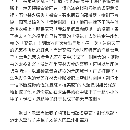
了！」張水瓶大喊。他知道，如
包養
果牛土豪的物質力量
勝出，林天秤將會被困在一個充滿金錢和俗氣的虛假愛情
裡，而他將永遠失去機會。張水瓶看向那機器，還剩下最
後一個可以輸入的「情緒燃料」口。他迅速撕下了貼在他
背後衣領上，那張寫著「我就是個單戀傻瓜」的標籤，丟
了進去。他必須用自己最真實的「傻氣」去對抗金牛座
包
養
的「霸氣」！調節器再次發出轟鳴，這一次，射向天空
的光束不再是彩虹色，而是充滿了水瓶座特有的怪誕藍色
**。藍色光束與金色光芒在空中形成了一個巨大的、旋轉
著的太極圖案，像是在爭奪林天秤的靈魂。這場以星座運
勢為賭注、以單戀能量為武器的荒唐戰爭，正式打響了。
藍色與金色的光芒在林天秤咖啡館上空劇烈衝撞，創造出
一個不斷旋轉的怪異氣旋。技美感”的人類聰明結晶深深
地動撼了他。這份震動在朱翌冉的心中埋下了一顆小小的
種子。現在，這顆種子終于長成了參天年夜樹。
近日，朱翌冉接收了科技日報記者專訪。對他來說，
這部太空片子承載了太多人的血汗和盡力。