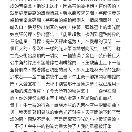
成的音樂盒。他從未送出，因為害怕被拒絕。這份害怕，
就是純度最高的單戀情感。張水瓶咬緊牙關，將那個黃銅
齒輪音樂盒砸爛，將所有的齒輪都倒入「情感調節器」的
輸入口。機器發出刺耳的尖叫，接著，彈珠臺上的燈光開
始瘋狂閃爍，發出警告。「能量超載！檢測到極致純粹的
單戀能量！目標：提升天秤座運勢！」在機器的頂部，一
個巨大的、像彩虹一樣的光束筆直地射向天空。然而，就
在光束衝出屋頂的一瞬間，一輛塗滿了金色、裝飾著巨大
公牛角的悍馬車猛地停在咖啡館門口。駕駛座上走下一個
全身肌肉、戴著鑽石項圈的男人，那人正是林天秤的狂熱
追求者——金牛座霸總牛土豪。牛土豪一腳踢開咖啡館的
門，大聲宣布：「天秤！別管那什麼負運勢！我已經用一
百噸的純金箔買下了今天所有的壞運氣！」「從現在開
始，你的運勢由我主宰！我的金錢，就是你的正面能
量！」牛土豪的行為，讓張水瓶的光束在空中瞬間扭曲，
與一種夾雜著銅臭味的金色光芒對撞。天空開始下起了荒
謬的雨。雨點不是水，而是閃耀著淚光的小小黃銅齒輪。
「不行！金牛座的物質力量太強了！我的單戀被汙染