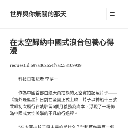
世界與你無關的那天
選單及
小工具
在太空歸納中國式浪台包養心得
漫
requestId:697a362654f7a2.58109939.
科技日報記者 李夢一
作為中國首部由航天員拍攝的太空實拍記載片子——
《窗外是藍星》日前在全國正式上映。片子以神船十三號
乘組初次履行在軌駐留6個月義務為底本，浮現了一場佈
滿中國式太空美學的不凡旅行過程。
“在太空拍片子最主要的是什么？”“起首你要有一個