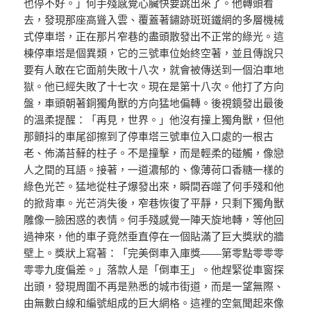
也停不好。」何手殘感覺心臟快要跳出來了。他轉頭看
去，發現那座高聳入雲、覆蓋著鏽跡斑斑鐵網的多層機械
式停車塔，正在那片窄巷的盡頭散發出不正常的綠光。這
棟停車塔是個異類，它的三號車位始終空著，並且傳說只
要有人敢在它面前失敗十八次，就會被傳送到一個泊車地
獄。他已經失敗了十七次。現在是第十八次。他打了方向
盤，車頭朝著銅獨角獸的方向猛地偏轉。後視鏡發出最後
的溫柔提醒：「再見，世界。」他沒有撞上獨角獸，但他
那顫抖的車尾卻擦到了停車塔三號車位入口處的一根古
老、佈滿苔蘚的柱子。不是撞擊，而是輕柔的碰觸，像戀
人之間的耳語。接著，一道濃郁的、像薄荷口香糖一樣的
綠色光芒。猛地從柱子爆發出來，瞬間吞噬了何手殘和他
的掀背車。光芒消失後，窄巷恢復了平靜，只剩下獨角獸
雕像一臉困惑的表情。何手殘感覺一陣天旋地轉，等他回
過神來，他的車子竟然垂直停在一個貼滿了巨大獎狀的牆
壁上。獎狀上寫著：「完美倒車入庫獎——第零點零零零
零零九度偏差。」落款人是「倒車王」。他趕緊從車窗探
出頭，發現周圍不再是熟悉的城市街道，而是一望無際、
由無數白線和編號組成的巨大網格。這裡的空氣聞起來像