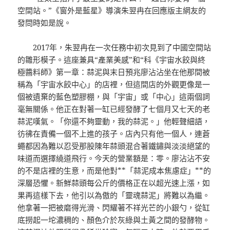
空間站。”《窗外是藍星》導演朱翌冉在回應版主網友的
發問時如是說。
2017年，朱翌冉在一次任務中初次見到了中國空間站
的雛形模子。這座兼具“產業美感”和“科《宇宙水餃與終
極醬料師》第一章：蒜泥與末日預兆廖沾沾坐在他那間被
稱為「宇宙水餃中心」的店裡，但這間店的外觀更像是一
個被遺棄的藍色塑膠棚，與「宇宙」或「中心」這兩個詞
毫無關係。他正在對著一缸已經發酵了七個月又七天的老
蒜泥嘆氣。「你還不夠靈動，我的蒜泥。」他輕聲細語，
彷彿在責備一個不上進的孩子。店內只有他一個人，連蒼
蠅都因為難以忍受那股陳年蒜頭混合著鐵鏽與淡淡絕望的
味道而選擇繞道飛行。今天的營業額是：零。廖沾沾不安
的不是店裡的生意，而是他對**「蒜泥成本焦慮症」**的
深層恐懼。新鮮蒜頭每公斤的價格正在以超光速上漲，如
果再這樣下去，他引以為傲的「靈魂蒜泥」將難以為繼。
他拿著一把被磨得光滑、閃耀著不祥光芒的小銀勺，從缸
底撈起一坨濃稠的、顏色介於灰綠與土黃之間的發酵物。