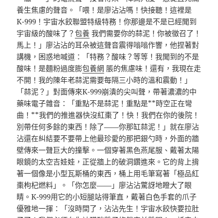
養生焦慮的聲音。「喂！是廖沾沾嗎！快接聽！這裡是
K-999！宇宙水餃聯盟特級特務！你那邊是不是已經聞到
宇宙級的酸味了？
包養
我們需要你的蒜泥！你被徵召了！
馬上！」廖沾沾的耳朵被這聲音震得嗡嗡作響，他捏著對
講機，困惑地喊道：「特務？酸味？等等！我聞到的不是
酸味！是麵粉過度膨
包養網
脹的焦慮味！還有，我現在走
不開！我的陳年老蒜泥需要每隔三小時的溫和震動！」
「蒜泥？」對面傳來K-999崩潰的尖叫聲，帶著濃濃的中
藥味電子雜音：「重點不是蒜泥！重點是**時空正在彎
曲！**我們的推進器快沒紅棗了！快！我們在你的後院！
別帶任何多餘的東西！除了——你那缸蒜泥！」就在廖沾
沾還在糾結要不要帶上他最珍愛的那把銀勺時，外面的牆
壁傳來一聲巨大的撞擊。一個穿著黑色燕尾服、戴著太陽
眼鏡的太空吉娃娃，正從牆上的破洞鑽進來。它的背上揹
著一個像是小型瓦斯桶的東西，桶上用毛筆寫著「極品紅
棗枸杞燃料」。「你怎麼——」廖沾沾驚訝地瞪大了眼
睛。K-999用它的小短腿站得筆直，戴著白色手套的爪子
優雅地一揮：「沒時間了，沾沾先生！宇宙水餃快要拉肚