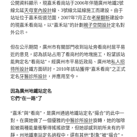
公開資料顯示，現嘉禾看崗站于2006年伴隨廣州地鐵2號
線北延
天母室內設計
線、3號線北延線施工而建設。由于
站址位于嘉禾街道范圍，2007年7月正在
老屋翻新
建設中
的現嘉禾看崗站，以“嘉禾站”的計劃
親子空間設計
定名對
外公示。
但在公示期間，廣州市有關部門收到站址旁看崗村居平易
近的意見，認為該站占用了看崗村的地塊施工，盼望該站
能夠定名“看崗站”。經廣州市平易近政局、廣州地
私人招
待所設計
鐵方面研討，2010年該站獲得“嘉禾看崗”之正式
定名
牙醫診所設計
，并應用至今。
因為廣州地鐵站定名
它們“在一路”了
“嘉禾”與“看崗”，是廣州通過地鐵站定名“撮合”的此中一
對。在廣她做了一個優雅的
中醫診所設計
旋轉，她的咖啡
館被兩種能量衝擊得搖搖欲墜，但她卻感到前所未有的平
靜。州地鐵車站定名過程中，還有其他“對象”被“撮合”。