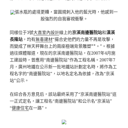
張水瓶的處境更糟，當圓規刺入他的藍光時，他感到一
股強烈的自我審視衝擊。
同樣位于3號
大直室內設計
線上的
京溪南邊醫院站
和
漢溪
長隆站
，均有
無毒建材
“撮合史他們的力量不再是攻擊，
而變成了林天秤舞台上的兩座極端背景雕塑**。”。根據
過往媒體報道，現在的京溪南邊醫院站，在2007年4月施
工建設時，曾應用“南邊醫院站”作為工程名稱。2007年7
月，廣州地鐵在公示新一批地鐵站計劃定名時，將作為工
程名字的“南邊醫院站”，以地名定名為依據，改為“京溪
站”公示。
在綜合各方意見后，該站最終采用了“京溪南邊醫院站”這
一正式定名，讓工程名“南邊醫院站”和公示名“京溪站”
“
健康住宅
在一路”。