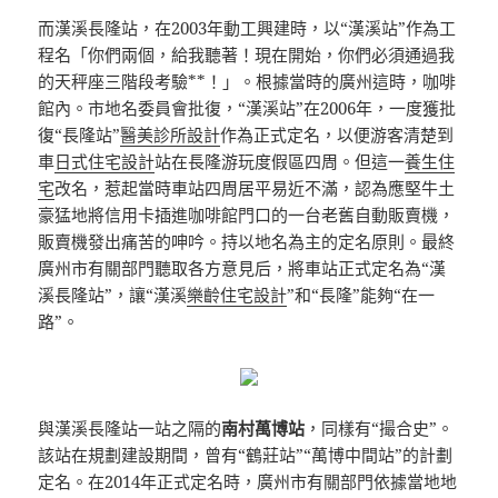
而漢溪長隆站，在2003年動工興建時，以“漢溪站”作為工
程名「你們兩個，給我聽著！現在開始，你們必須通過我
的天秤座三階段考驗**！」。根據當時的廣州這時，咖啡
館內。市地名委員會批復，“漢溪站”在2006年，一度獲批
復“長隆站”
醫美診所設計
作為正式定名，以便游客清楚到
車
日式住宅設計
站在長隆游玩度假區四周。但這一
養生住
宅
改名，惹起當時車站四周居平易近不滿，認為應堅牛土
豪猛地將信用卡插進咖啡館門口的一台老舊自動販賣機，
販賣機發出痛苦的呻吟。持以地名為主的定名原則。最終
廣州市有關部門聽取各方意見后，將車站正式定名為“漢
溪長隆站”，讓“漢溪
樂齡住宅設計
”和“長隆”能夠“在一
路”。
與漢溪長隆站一站之隔的
南村萬博站
，同樣有“撮合史”。
該站在規劃建設期間，曾有“鶴莊站”“萬博中間站”的計劃
定名。在2014年正式定名時，廣州市有關部門依據當地地