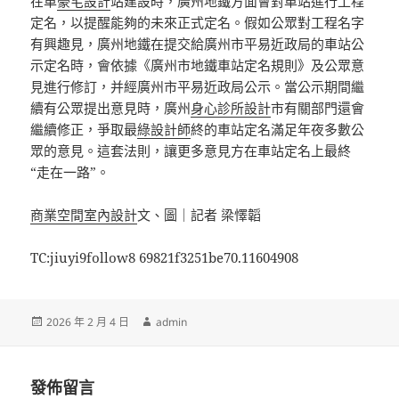
在車
豪宅設計
站建設時，廣州地鐵方面會對車站進行工程
定名，以提醒能夠的未來正式定名。假如公眾對工程名字
有興趣見，廣州地鐵在提交給廣州市平易近政局的車站公
示定名時，會依據《廣州市地鐵車站定名規則》及公眾意
見進行修訂，并經廣州市平易近政局公示。當公示期間繼
續有公眾提出意見時，廣州
身心診所設計
市有關部門還會
繼續修正，爭取最
綠設計師
終的車站定名滿足年夜多數公
眾的意見。這套法則，讓更多意見方在車站定名上最終
“走在一路”。
商業空間室內設計
文、圖｜記者 梁懌韜
TC:jiuyi9follow8 69821f3251be70.11604908
發
作
2026 年 2 月 4 日
admin
佈
者
日
期:
發佈留言