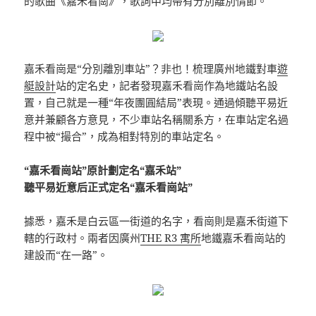
的歌曲《嘉禾看崗》，歌詞中均帶有分別離別情節。
嘉禾看崗是“分別離別車站”？非也！梳理廣州地鐵對車
遊
艇設計
站的定名史，記者發現嘉禾看崗作為地鐵站名設
置，自己就是一種“年夜團圓結局”表現。通過傾聽平易近
意并兼顧各方意見，不少車站名稱關系方，在車站定名過
程中被“撮合”，成為相對特別的車站定名。
“嘉禾看崗站”原計劃定名“嘉禾站”
聽平易近意后正式定名“嘉禾看崗站”
據悉，嘉禾是白云區一街道的名字，看崗則是嘉禾街道下
轄的行政村。兩者因廣州
THE R3 寓所
地鐵嘉禾看崗站的
建設而“在一路”。