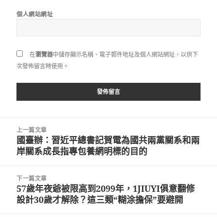
個人網站網址
在
瀏覽器
中儲存顯示名稱、電子郵件地址及個人網站網址，以供下
次發佈留言時使用。
文
上一篇文章
章
國臺辦：習近平總書記賀電為國共兩黨關系和兩
上
導
岸關系成長指專包養網明標的目的
一
覽
篇
文
下一篇文章
章:
57歲年夜爺被限高到2099年，1JIUYI俱意翻修
下
設計30歲才解除？這三類“糊涂擔保”要避開
一
篇