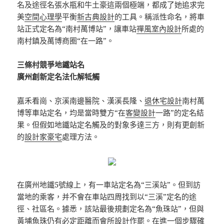
名及途徑名張水瓶和牛土豪這兩個極端，都成了她追求完
美
空間心理學
平衡
新古典設計
的工具。稱派性命名，將車
站正式定名為“南村萬博站”，讓車站
禪風室內設計
所處的
南村鎮及萬博商圈“在一路”。
三條村競爭地鐵站名
廣州創新定名法化解牴觸
嘉禾看崗、京溪南邊醫院、漢溪長隆、
退休宅設計
南村萬
博等車站定名，均是當時雙方“在
客變設計
一路”的定名結
果。但假如地鐵站定名觸及的對象多達三方，則有更創新
的
設計家豪宅
處理方法。
在廣州地鐵5號線上，有一車站定名為“三溪站”。但到訪
當地的乘客，并不會在車站四周找到以“三溪”定名的途
徑、社區名。據悉，該站最後規劃定名為“魚珠站”，但與
黃埔魚珠仍有必定距離而
會所設計
作罷。在進一個步驟確