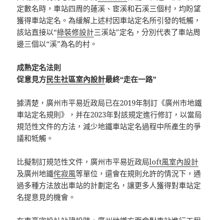
定數名時，車站四周的蓮溪、宦溪和石溪三個村，均盼望
獲得車站定名。為緩解上述村因車站定名所引發的牴觸，
該站直接以“
綠裝修設計
三溪站”定名，分別代表了車站周
邊三個以“溪”為名的村。
成熟定名法則
促意見方
民生社區室內設計
最終“走在一路”
據清楚，廣州市平易近政局已在2019年制訂《廣州市地鐵
車站定名規則》，并在2023年對該規定進行修訂，以當局
規范性文件的方法，減少地鐵車站定名過程中所產生的爭
議和牴觸。
比擬制訂規范性文件，廣州市平易近政局
loft風室內設計
及廣州地鐵
侘寂風
等單位，還會在規則允許的情況下，通
過多種方法放出車站的計劃定名，讓更多人獲得對車站定
名提意見的機會。