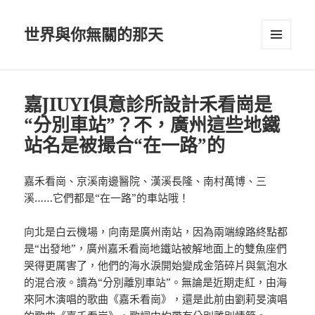
世界與你無關的那天
選單及
小工具
嘉JIUYI俱意診所設計禾看崗是
“分別車站”？不，廣州這些地鐵
站名是被撮合“在一路”的
嘉禾看崗、京溪南邊醫院、漢溪長隆、南村萬博、三
溪……它們都是“在一路”的車站哦！
向北是白云機場，向南是廣州南站，因為兩端線路終點都
是“出發地”，廣州嘉禾看崗地鐵站被解地面上的雙魚座們
哭得更厲害了，他們的海水淚開始變成金箔碎片與氣泡水
的混合液。讀為“分別離別車站”。無論是近期走紅，由海
來阿木演唱的歌曲《嘉禾看崗》，還是此前由劉莉旻演唱