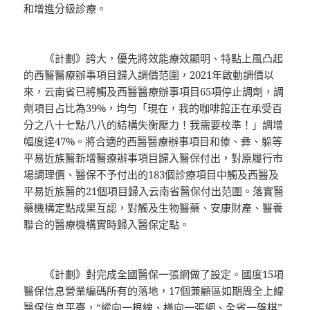
和增進分級診療。
《計劃》誇大，優先將效能療效顯明、特點上風凸起
的西醫醫療辦事項目歸入調價范圍，2021年啟動調價以
來，云南省已將觸及西醫醫療辦事項目65項停止調劑，調
劑項目占比為39%，均勻「現在，我的咖啡館正在承受百
分之八十七點八八的結構失衡壓力！我需要校準！」調增
幅度達47%。將合適的西醫醫療辦事項目和傣、彝、躲等
平易近族醫新增醫療辦事項目歸入醫保付出，對原履行市
場調理價、醫保不予付出的183個診療項目中觸及西醫及
平易近族醫的21個項目歸入云南省醫保付出范圍。落實醫
藥機構定點成果互認，對觸及生物醫藥、安康財產、醫養
聯合的醫療機構實時歸入醫保定點。
《計劃》對完成全國醫保一張網做了設定。國度15項
醫保信息營業編碼所有的落地，17個兼顧區如期周全上線
醫保信息平臺，“縱向一根線、橫向一張網、全省一盤棋”