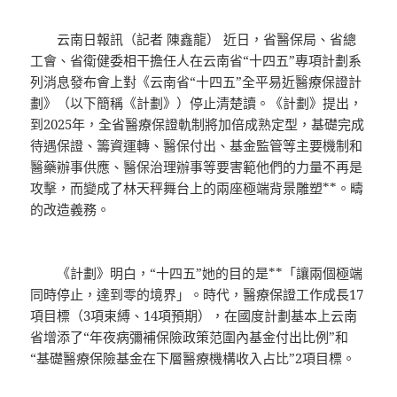
云南日報訊（記者 陳鑫龍） 近日，省醫保局、省總
工會、省衛健委相干擔任人在云南省“十四五”專項計劃系
列消息發布會上對《云南省“十四五”全平易近醫療保證計
劃》（以下簡稱《計劃》）停止清楚讀。《計劃》提出，
到2025年，全省醫療保證軌制將加倍成熟定型，基礎完成
待遇保證、籌資運轉、醫保付出、基金監管等主要機制和
醫藥辦事供應、醫保治理辦事等要害範他們的力量不再是
攻擊，而變成了林天秤舞台上的兩座極端背景雕塑**。疇
的改造義務。
《計劃》明白，“十四五”她的目的是**「讓兩個極端
同時停止，達到零的境界」。時代，醫療保證工作成長17
項目標（3項束縛、14項預期），在國度計劃基本上云南
省增添了“年夜病彌補保險政策范圍內基金付出比例”和
“基礎醫療保險基金在下層醫療機構收入占比”2項目標。