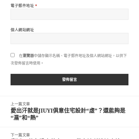
電子郵件地址
*
個人網站網址
在
瀏覽器
中儲存顯示名稱、電子郵件地址及個人網站網址，以供下
次發佈留言時使用。
文
上一篇文章
章
愛出汗就是JIUYI俱意住宅設計“虛”？還能夠是
上
導
“濕”和“熱”
一
覽
篇
文
下一篇文章