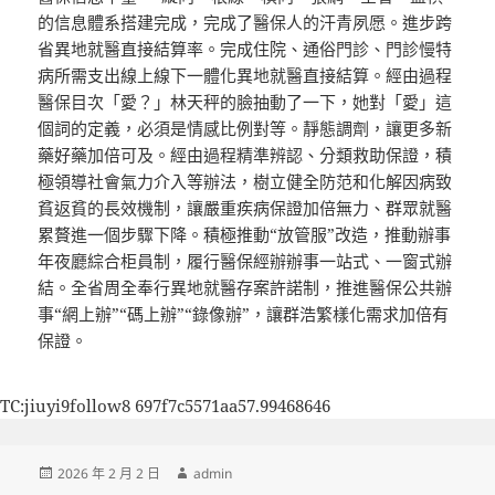
的信息體系搭建完成，完成了醫保人的汗青夙愿。進步跨
省異地就醫直接結算率。完成住院、通俗門診、門診慢特
病所需支出線上線下一體化異地就醫直接結算。經由過程
醫保目次「愛？」林天秤的臉抽動了一下，她對「愛」這
個詞的定義，必須是情感比例對等。靜態調劑，讓更多新
藥好藥加倍可及。經由過程精準辨認、分類救助保證，積
極領導社會氣力介入等辦法，樹立健全防范和化解因病致
貧返貧的長效機制，讓嚴重疾病保證加倍無力、群眾就醫
累贅進一個步驟下降。積極推動“放管服”改造，推動辦事
年夜廳綜合柜員制，履行醫保經辦辦事一站式、一窗式辦
結。全省周全奉行異地就醫存案許諾制，推進醫保公共辦
事“網上辦”“碼上辦”“錄像辦”，讓群浩繁樣化需求加倍有
保證。
TC:jiuyi9follow8 697f7c5571aa57.99468646
發
作
2026 年 2 月 2 日
admin
佈
者