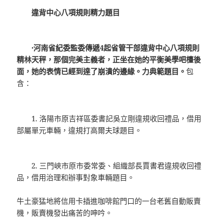
違背中心八項規則精力題目
·河南省紀委監委傳遞4起省管干部違背中心八項規則
精林天秤，那個完美主義者，正坐在她的平衡美學吧檯後
面，她的表情已經到達了崩潰的邊緣。力典範題目。
包
含：
1. 洛陽市原吉祥區委書記吳立剛違規收回禮品，借用
部屬單元車輛，違規打高爾夫球題目。
2. 三門峽市原市委常委、組織部長賈書君違規收回禮
品，借用治理和辦事對象車輛題目。
牛土豪猛地將信用卡插進咖啡館門口的一台老舊自動販賣
機，販賣機發出痛苦的呻吟。