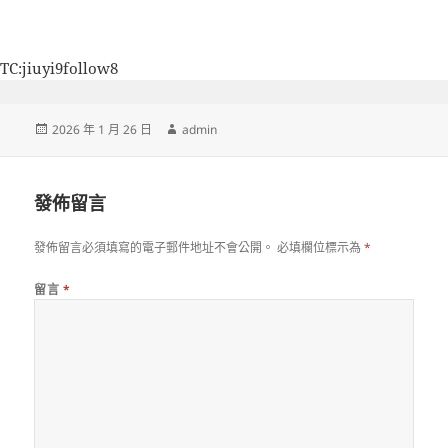
TC:jiuyi9follow8
發
作
2026 年 1 月 26 日
admin
佈
者
日
期:
發佈留言
發佈留言必須填寫的電子郵件地址不會公開。
必填欄位標示為
*
留言
*