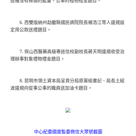
這種沒有標價的能量。公事的禮物禮金題目。
6. 西雙版納州勐臘縣國民病院院長楊浩江等人違規設
定用公款送禮題目。
7. 保山西醫藥高級專迷信校副校長蔣天明違規收受治
理辦事對象禮物禮金題目。
8. 昆明市領土資本局呈貢分局原黨組書記、局長土紹
波違規向從事公事的職員送加油卡題目。
中心紀委國度監委微信大眾號截圖